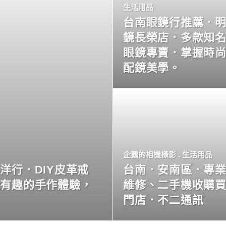
生活用品
台南眼鏡行推薦．
鏡長榮店．多款知
眼鏡專賣．掌握時
配鏡美學。
企鵝的相機攝影
,
生活用品
洋行．DIY皮革戒
台南．安南區．專
玩有趣的手作體驗，
維修、二手機收購
門店．不二通訊