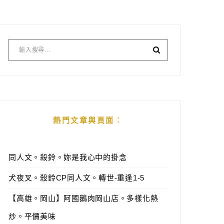
熱門文章與頁面︰
同人文。殺鈴。妳是我心中的掛念
犬夜叉。殺鈴CP同人文。轉世-重逢1-5
【高雄。岡山】阿國鵝肉岡山店。多樣化熱
炒。平價美味