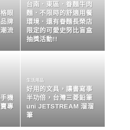
台南．東區．眷麵牛肉
明格眼
麵．不限時的舒適用餐
名品牌
環境．還有眷麵長榮店
尚潮流
限定的可愛史努比盲盒
抽獎活動!!
生活用品
好用的文具，讓書寫事
業手機
半功倍，台灣三菱鉛筆
買賣專
uni JETSTREAM 溜溜
筆