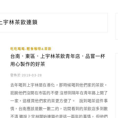
上宇林茶飲連鎖
吃吃喝喝-輕食咖啡&茶飲
台南．東區．上宇林茶飲青年店．品嘗一杯
用心製作的好茶
發佈於 2019-03-28
去年喝到上宇林是在善化，那時候喝到他們家的茶飲，
扼腕他們沒開在市區的不便 沒想到隔年在青年路上開了
一家，這樣買他們家的茶更方便了。 說到喝茶這件事
情，台南應該是數一數二的，坊間看到的茶飲店多到數
不清 雖說上宇林開始連鎖也是這一兩年的事情， 但他們