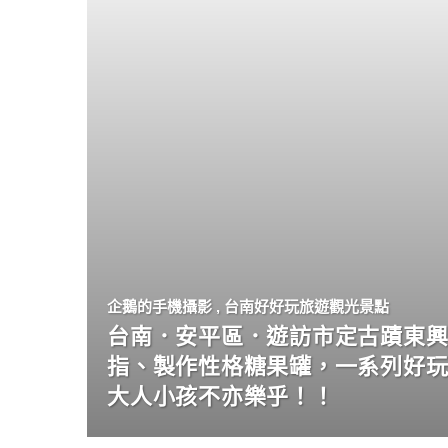
企鵝的手機攝影
,
台南好好玩旅遊觀光景點
台南．安平區．遊訪市定古蹟東興
指、製作性格糖果罐，一系列好
大人小孩不亦樂乎！！