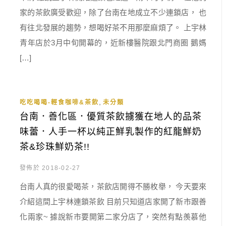
家的茶飲廣受歡迎，除了台南在地成立不少連鎖店， 也
有往北發展的趨勢，想喝好茶不用那麼麻煩了。 上宇林
青年店於3月中旬開幕的，近新樓醫院跟北門商圈 鵝媽
[…]
,
吃吃喝喝-輕食咖啡&茶飲
未分類
台南．善化區．優質茶飲擄獲在地人的品茶
味蕾．人手一杯以純正鮮乳製作的紅龍鮮奶
茶&珍珠鮮奶茶!!
發佈於 2018-02-27
台南人真的很愛喝茶，茶飲店開得不勝枚舉， 今天要來
介紹這間上宇林連鎖茶飲 目前只知道店家開了新市跟善
化兩家~ 據說新市要開第二家分店了，突然有點羨慕他