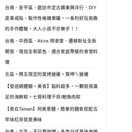
台南．安平區．遊訪市定古蹟東興洋行．DIY
皮革戒指、製作性格糖果罐，一系列好玩有趣
的手作體驗，大人小孩不亦樂乎！！
台南．中西區．Akira 明食堂．遷移新址全新
開張．增加全新菜色．適合家庭聚餐的食堂料
理
北區。周五限定的窯烤披薩。賀呷ㄟ披薩
【發送網體驗。美食】餡料超多，一顆就很滿
足的海鮮粽。七哥料理干貝/鮑魚肉粽
【食在Tainan】阿美意麵。簡單的麵食搭配古
早味紅茶就是美味
台南．北區．不只賣咖哩、多款日式風味串燒