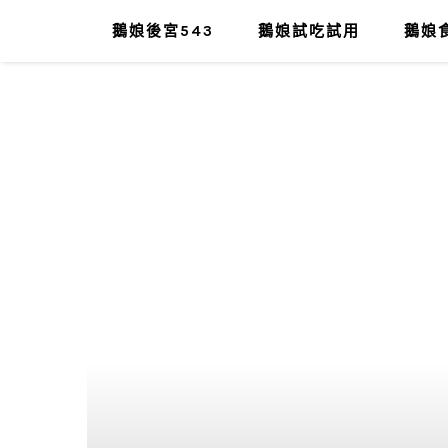
鵝娘後宮543
鵝娘試吃試用
鵝娘食
肥油太厚