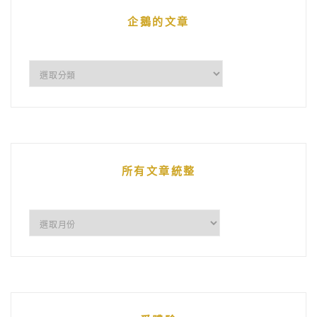
企鵝的文章
企
鵝
的
文
章
所有文章統整
所
有
文
章
統