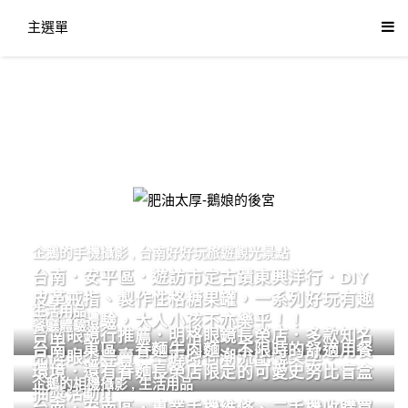
主選單
肥油太厚-鵝娘的後宮
企鵝的手機攝影
,
台南好好玩旅遊觀光景點
台南．安平區．遊訪市定古蹟東興洋行．DIY
皮革戒指、製作性格糖果罐，一系列好玩有趣
生活用品
的手作體驗，大人小孩不亦樂乎！！
餐廳體驗
台南眼鏡行推薦．明格眼鏡長榮店．多款知名
台南．東區．眷麵牛肉麵．不限時的舒適用餐
品牌眼鏡專賣．掌握時尚潮流配鏡美學。
環境．還有眷麵長榮店限定的可愛史努比盲盒
企鵝的相機攝影
,
生活用品
抽獎活動!!