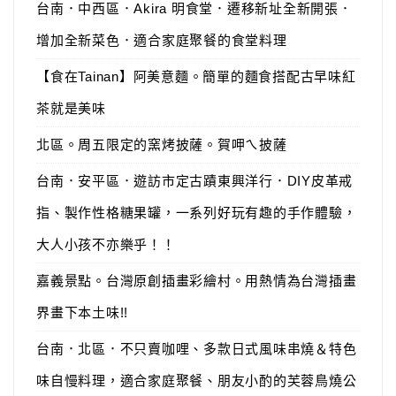
台南．中西區．Akira 明食堂．遷移新址全新開張．
增加全新菜色．適合家庭聚餐的食堂料理
【食在Tainan】阿美意麵。簡單的麵食搭配古早味紅
茶就是美味
北區。周五限定的窯烤披薩。賀呷ㄟ披薩
台南．安平區．遊訪市定古蹟東興洋行．DIY皮革戒
指、製作性格糖果罐，一系列好玩有趣的手作體驗，
大人小孩不亦樂乎！！
嘉義景點。台灣原創插畫彩繪村。用熱情為台灣插畫
界畫下本土味!!
台南．北區．不只賣咖哩、多款日式風味串燒＆特色
味自慢料理，適合家庭聚餐、朋友小酌的芙蓉鳥燒公