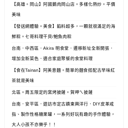
【高雄。岡山】阿國鵝肉岡山店。多樣化熱炒。平價
美味
【發送網體驗。美食】餡料超多，一顆就很滿足的海
鮮粽。七哥料理干貝/鮑魚肉粽
台南．中西區．Akira 明食堂．遷移新址全新開張．
增加全新菜色．適合家庭聚餐的食堂料理
【食在Tainan】阿美意麵。簡單的麵食搭配古早味紅
茶就是美味
北區。周五限定的窯烤披薩。賀呷ㄟ披薩
台南．安平區．遊訪市定古蹟東興洋行．DIY皮革戒
指、製作性格糖果罐，一系列好玩有趣的手作體驗，
大人小孩不亦樂乎！！