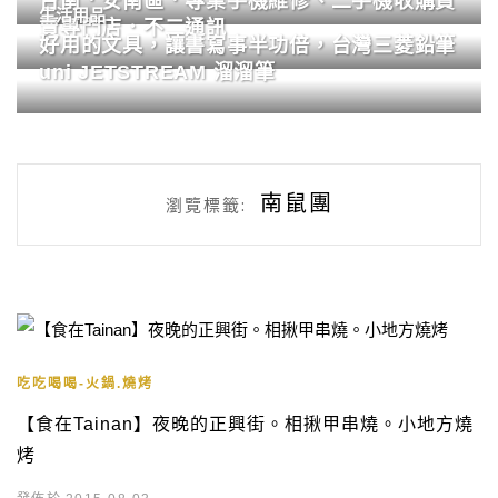
台南．安南區．專業手機維修、二手機收購買
生活用品
賣專門店．不二通訊
好用的文具，讓書寫事半功倍，台灣三菱鉛筆
uni JETSTREAM 溜溜筆
南鼠團
瀏覽標籤:
吃吃喝喝-火鍋.燒烤
【食在Tainan】夜晚的正興街。相揪甲串燒。小地方燒
烤