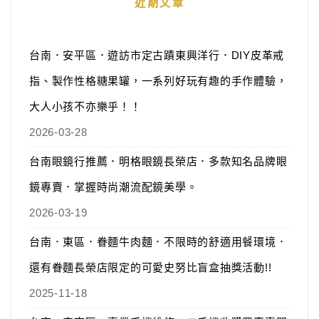
近期文章
台南．安平區．遊訪市定古蹟東興洋行．DIY皮革戒
指、製作性格糖果罐，一系列好玩有趣的手作體驗，
大人小孩不亦樂乎！！
2026-03-28
台南眼鏡行推薦．明格眼鏡長榮店．多款知名品牌眼
鏡專賣．掌握時尚潮流配鏡美學。
2026-03-19
台南．東區．眷麵牛肉麵．不限時的舒適用餐環境．
還有眷麵長榮店限定的可愛史努比盲盒抽獎活動!!
2025-11-18