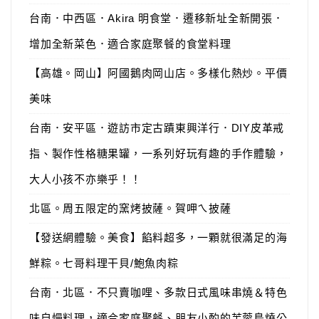
台南．中西區．Akira 明食堂．遷移新址全新開張．
增加全新菜色．適合家庭聚餐的食堂料理
【高雄。岡山】阿國鵝肉岡山店。多樣化熱炒。平價
美味
台南．安平區．遊訪市定古蹟東興洋行．DIY皮革戒
指、製作性格糖果罐，一系列好玩有趣的手作體驗，
大人小孩不亦樂乎！！
北區。周五限定的窯烤披薩。賀呷ㄟ披薩
【發送網體驗。美食】餡料超多，一顆就很滿足的海
鮮粽。七哥料理干貝/鮑魚肉粽
台南．北區．不只賣咖哩、多款日式風味串燒＆特色
味自慢料理，適合家庭聚餐、朋友小酌的芙蓉鳥燒公