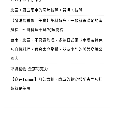
北區。周五限定的窯烤披薩。賀呷ㄟ披薩
【發送網體驗。美食】餡料超多，一顆就很滿足的海
鮮粽。七哥料理干貝/鮑魚肉粽
台南．北區．不只賣咖哩、多款日式風味串燒＆特色
味自慢料理，適合家庭聚餐、朋友小酌的芙蓉鳥燒公
園店
耶誕禮物-金莎巧克力
【食在Tainan】阿美意麵。簡單的麵食搭配古早味紅
茶就是美味