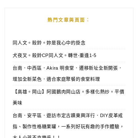
熱門文章與頁面︰
同人文。殺鈴。妳是我心中的掛念
犬夜叉。殺鈴CP同人文。轉世-重逢1-5
台南．中西區．Akira 明食堂．遷移新址全新開張．
增加全新菜色．適合家庭聚餐的食堂料理
【高雄。岡山】阿國鵝肉岡山店。多樣化熱炒。平價
美味
台南．安平區．遊訪市定古蹟東興洋行．DIY皮革戒
指、製作性格糖果罐，一系列好玩有趣的手作體驗，
大人小孩不亦樂乎！！