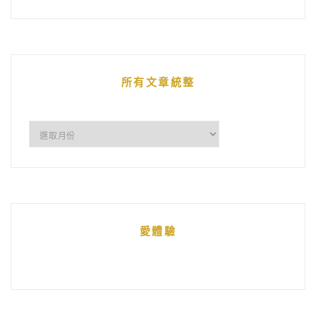
鵝
的
文
章
所有文章統整
所
有
文
章
統
愛體驗
整