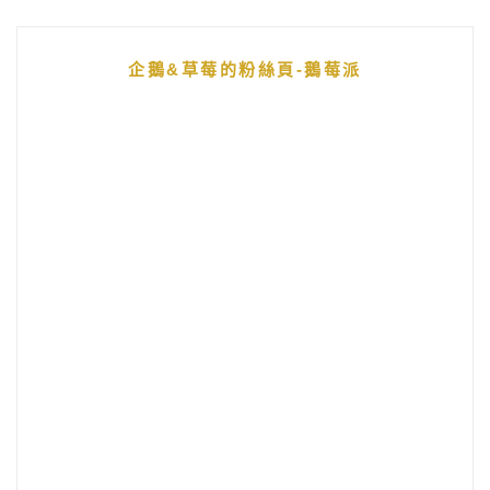
企鵝&草莓的粉絲頁-鵝莓派