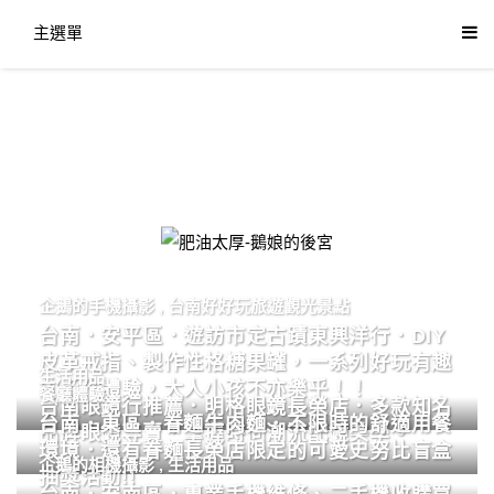
主選單
肥油太厚-鵝娘的後宮
企鵝的手機攝影
,
台南好好玩旅遊觀光景點
台南．安平區．遊訪市定古蹟東興洋行．DIY
皮革戒指、製作性格糖果罐，一系列好玩有趣
生活用品
的手作體驗，大人小孩不亦樂乎！！
餐廳體驗
台南眼鏡行推薦．明格眼鏡長榮店．多款知名
台南．東區．眷麵牛肉麵．不限時的舒適用餐
品牌眼鏡專賣．掌握時尚潮流配鏡美學。
環境．還有眷麵長榮店限定的可愛史努比盲盒
企鵝的相機攝影
,
生活用品
抽獎活動!!