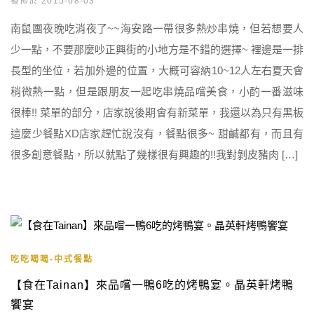
發佈於 2015-08-03
南鼠團夜晚吃消夜了~~海安路一帶很多熱炒串燒，但若想要人
少一點，不要那麼吵正興街的小地方是不錯的選擇~ 裡邊是一排
長型的坐位，若加外邊的位置，大概可容納10~12人左右夏天會
稍微熱一點，但是跟朋友一起吃串燒品嚐美食，小酌一番滋味
很棒!! 菜單的部分，店家說後期會有新菜單，我還以為只有黑板
這麼少餐點XD店家趕忙說沒有，餐點很多~ 甜鹹都有，而且有
很多創意餐點，所以就點了幾樣很有興趣的!!我對剝皮豬肉 […]
吃吃喝喝-中式餐點
【食在Tainan】來品嚐一鴨6吃的烤鴨宴。晶英軒烤鴨
饗宴