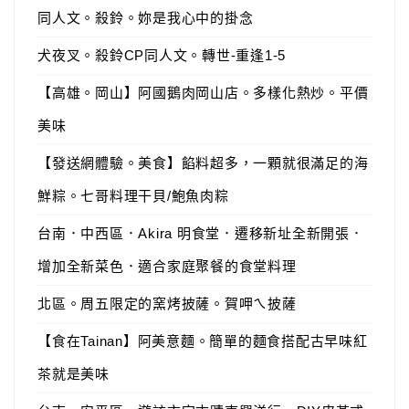
同人文。殺鈴。妳是我心中的掛念
犬夜叉。殺鈴CP同人文。轉世-重逢1-5
【高雄。岡山】阿國鵝肉岡山店。多樣化熱炒。平價
美味
【發送網體驗。美食】餡料超多，一顆就很滿足的海
鮮粽。七哥料理干貝/鮑魚肉粽
台南．中西區．Akira 明食堂．遷移新址全新開張．
增加全新菜色．適合家庭聚餐的食堂料理
北區。周五限定的窯烤披薩。賀呷ㄟ披薩
【食在Tainan】阿美意麵。簡單的麵食搭配古早味紅
茶就是美味