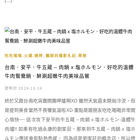
[…]
,
吃吃喝喝-火鍋.燒烤
鵝娘的攝影札記-單眼
台南．安平．牛五蔵 – 肉鍋 x 塩ホルモン．好吃的溫體
牛肉鴛鴦鍋．鮮涮超嫩牛肉美味品嘗
發佈於 2019-10-14
終於又跟台南吃貨團開團呷爐啊XD 雖然天氣還未開始冷涼，但
是提到美食當然不畏懼氣溫啦XD 重點是跟朋友吃吃喝喝非常開
心愉快~~ 這次攻下安平的牛五蔵 – 肉鍋 x 塩ホルモン-溫體牛
肉爐!! 如果有吃過永康的劉家莊，那來到牛五蔵 – 肉鍋 x 塩ホ
ルモン應該會有點熟悉感， 因為這是劉家莊的概念店，所以想