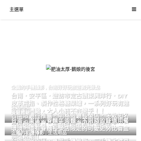
主選單
肥油太厚-鵝娘的後宮
企鵝的手機攝影
,
台南好好玩旅遊觀光景點
台南．安平區．遊訪市定古蹟東興洋行．DIY
皮革戒指、製作性格糖果罐，一系列好玩有趣
生活用品
的手作體驗，大人小孩不亦樂乎！！
餐廳體驗
台南眼鏡行推薦．明格眼鏡長榮店．多款知名
台南．東區．眷麵牛肉麵．不限時的舒適用餐
品牌眼鏡專賣．掌握時尚潮流配鏡美學。
環境．還有眷麵長榮店限定的可愛史努比盲盒
企鵝的相機攝影
,
生活用品
抽獎活動!!