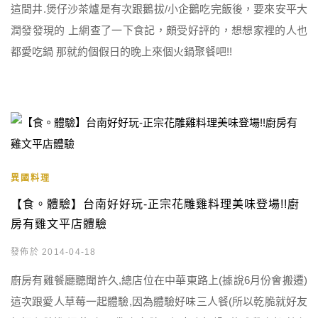
這間井.煲仔沙茶爐是有次跟鵝拔/小企鵝吃完飯後，要來安平大
潤發發現的 上網查了一下食記，頗受好評的，想想家裡的人也
都愛吃鍋 那就約個假日的晚上來個火鍋聚餐吧!!
異國料理
【食。體驗】台南好好玩-正宗花雕雞料理美味登場!!廚
房有雞文平店體驗
發佈於 2014-04-18
廚房有雞餐廳聽聞許久,總店位在中華東路上(據說6月份會搬遷)
這次跟愛人草莓一起體驗,因為體驗好味三人餐(所以乾脆就好友