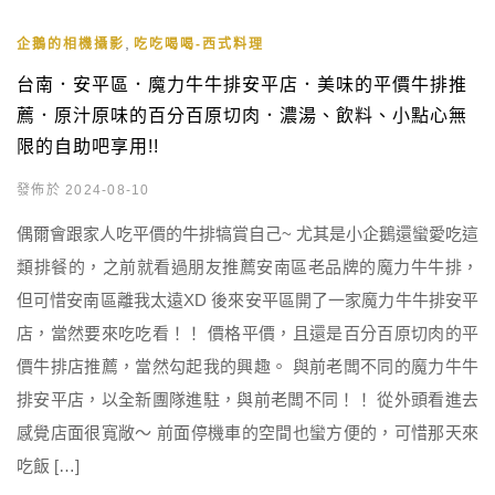
,
企鵝的相機攝影
吃吃喝喝-西式料理
台南．安平區．魔力牛牛排安平店．美味的平價牛排推
薦．原汁原味的百分百原切肉．濃湯、飲料、小點心無
限的自助吧享用!!
發佈於 2024-08-10
偶爾會跟家人吃平價的牛排犒賞自己~ 尤其是小企鵝還蠻愛吃這
類排餐的，之前就看過朋友推薦安南區老品牌的魔力牛牛排，
但可惜安南區離我太遠XD 後來安平區開了一家魔力牛牛排安平
店，當然要來吃吃看！！ 價格平價，且還是百分百原切肉的平
價牛排店推薦，當然勾起我的興趣。 與前老闆不同的魔力牛牛
排安平店，以全新團隊進駐，與前老闆不同！！ 從外頭看進去
感覺店面很寬敞～ 前面停機車的空間也蠻方便的，可惜那天來
吃飯 […]