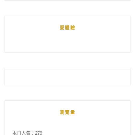
文
章
統
愛體驗
整
瀏覽量
本日人氣：279