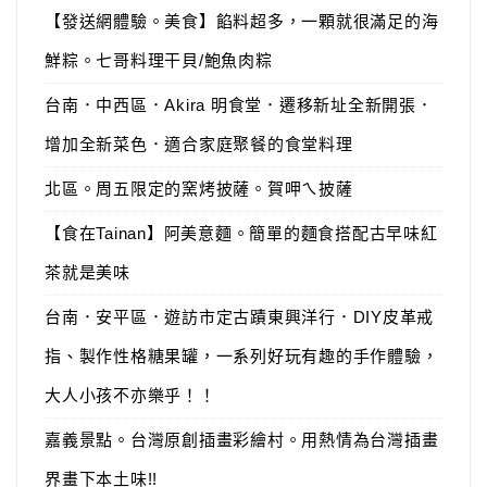
【發送網體驗。美食】餡料超多，一顆就很滿足的海
鮮粽。七哥料理干貝/鮑魚肉粽
台南．中西區．Akira 明食堂．遷移新址全新開張．
增加全新菜色．適合家庭聚餐的食堂料理
北區。周五限定的窯烤披薩。賀呷ㄟ披薩
【食在Tainan】阿美意麵。簡單的麵食搭配古早味紅
茶就是美味
台南．安平區．遊訪市定古蹟東興洋行．DIY皮革戒
指、製作性格糖果罐，一系列好玩有趣的手作體驗，
大人小孩不亦樂乎！！
嘉義景點。台灣原創插畫彩繪村。用熱情為台灣插畫
界畫下本土味!!