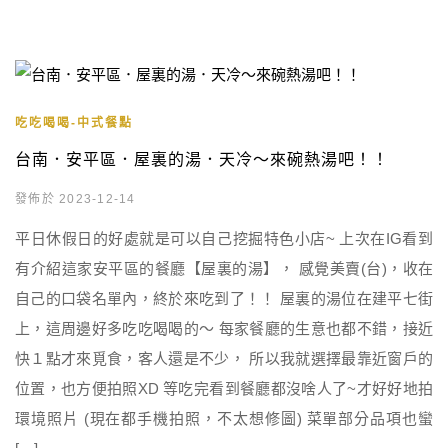
吃吃喝喝-中式餐點
台南．安平區．屋裏的湯．天冷～來碗熱湯吧！！
發佈於 2023-12-14
平日休假日的好處就是可以自己挖掘特色小店~ 上次在IG看到
有介紹這家安平區的餐廳【屋裏的湯】， 感覺美賣(台)，收在
自己的口袋名單內，終於來吃到了！！ 屋裏的湯位在建平七街
上，這周邊好多吃吃喝喝的～ 每家餐廳的生意也都不錯，接近
快１點才來覓食，客人還是不少， 所以我就選擇最靠近窗戶的
位置，也方便拍照XD 等吃完看到餐廳都沒啥人了~才好好地拍
環境照片 (現在都手機拍照，不太想修圖) 菜單部分品項也蠻