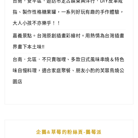
台南．安平區．遊訪市定古蹟東興洋行．DIY皮革戒
指、製作性格糖果罐，一系列好玩有趣的手作體驗，
大人小孩不亦樂乎！！
嘉義景點。台灣原創插畫彩繪村。用熱情為台灣插畫
界畫下本土味!!
台南．北區．不只賣咖哩、多款日式風味串燒＆特色
味自慢料理，適合家庭聚餐、朋友小酌的芙蓉鳥燒公
園店
企鵝&草莓的粉絲頁-鵝莓派