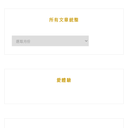
文
章
所有文章統整
所
有
文
章
統
愛體驗
整