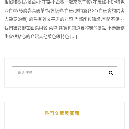
相招和鵝拔/涵茵/小叮噹/小企鵝一起來吃午餐) 花雕雞小份/特色
沙白/椒絲腐乳高麗菜/特製粄條/白飯/脆梅露各X1(白飯會詢問客
人需要的量) 廚房有雞文平店的外觀 內部座位陳設,空間不錯~~
我們被安排在圓桌用餐 菜單,其實也知道要體驗的餐點,不過服務
生會很貼心的介紹其他菜色跟特色 […]
熱門文章與頁面︰