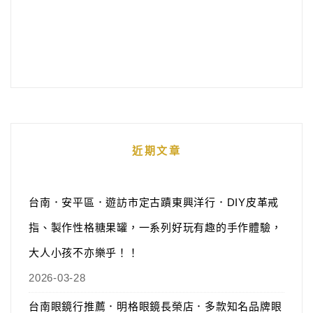
近期文章
台南．安平區．遊訪市定古蹟東興洋行．DIY皮革戒
指、製作性格糖果罐，一系列好玩有趣的手作體驗，
大人小孩不亦樂乎！！
2026-03-28
台南眼鏡行推薦．明格眼鏡長榮店．多款知名品牌眼