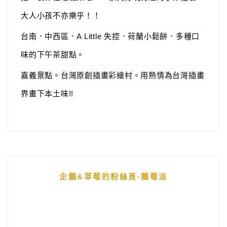
大人小孩不亦樂乎！！
台南．中西區．A Little 失控．荷蘭小鬆餅．多種口
味的下午茶甜點。
嘉義景點。台灣原創插畫彩繪村。用熱情為台灣插畫
界畫下本土味!!
企鵝&草莓的粉絲頁-鵝莓派