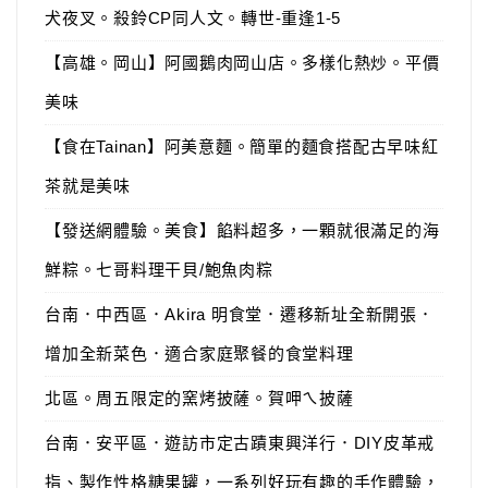
犬夜叉。殺鈴CP同人文。轉世-重逢1-5
【高雄。岡山】阿國鵝肉岡山店。多樣化熱炒。平價
美味
【食在Tainan】阿美意麵。簡單的麵食搭配古早味紅
茶就是美味
【發送網體驗。美食】餡料超多，一顆就很滿足的海
鮮粽。七哥料理干貝/鮑魚肉粽
台南．中西區．Akira 明食堂．遷移新址全新開張．
增加全新菜色．適合家庭聚餐的食堂料理
北區。周五限定的窯烤披薩。賀呷ㄟ披薩
台南．安平區．遊訪市定古蹟東興洋行．DIY皮革戒
指、製作性格糖果罐，一系列好玩有趣的手作體驗，