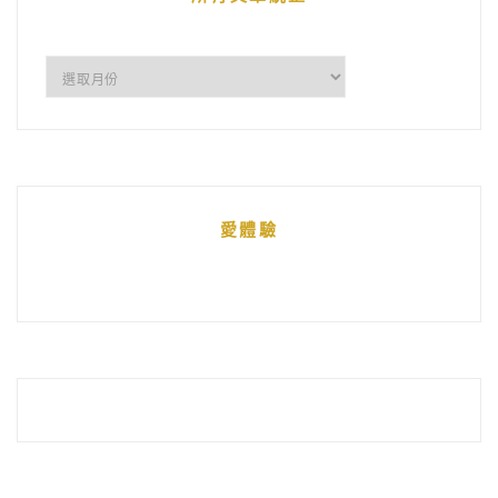
所
有
文
章
統
愛體驗
整