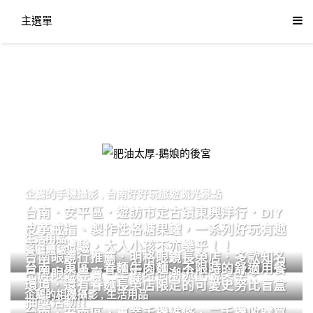
主選單
肥油太厚-鵝娘的後宮
企鵝的手機攝影
,
台南好好玩旅遊觀光景點
台南．安平區．遊訪市定古蹟東興洋行．DIY
皮革戒指、製作性格糖果罐，一系列好玩有趣
生活用品
的手作體驗，大人小孩不亦樂乎！！
餐廳體驗
台南眼鏡行推薦．明格眼鏡長榮店．多款知名
台南．東區．眷麵牛肉麵．不限時的舒適用餐
品牌眼鏡專賣．掌握時尚潮流配鏡美學。
環境．還有眷麵長榮店限定的可愛史努比盲盒
企鵝的相機攝影
,
生活用品
抽獎活動!!