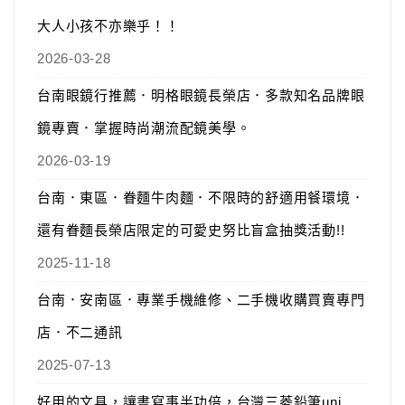
大人小孩不亦樂乎！！
2026-03-28
台南眼鏡行推薦．明格眼鏡長榮店．多款知名品牌眼
鏡專賣．掌握時尚潮流配鏡美學。
2026-03-19
台南．東區．眷麵牛肉麵．不限時的舒適用餐環境．
還有眷麵長榮店限定的可愛史努比盲盒抽獎活動!!
2025-11-18
台南．安南區．專業手機維修、二手機收購買賣專門
店．不二通訊
2025-07-13
好用的文具，讓書寫事半功倍，台灣三菱鉛筆uni