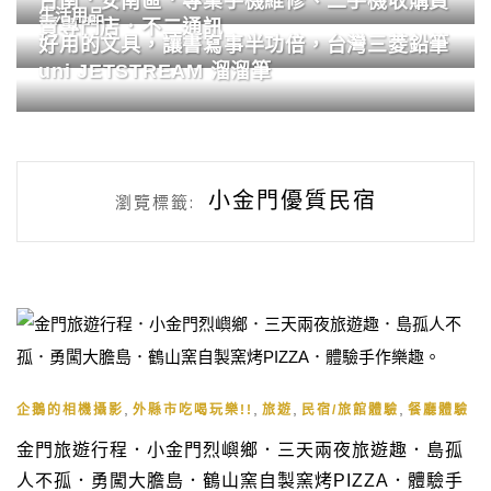
台南．安南區．專業手機維修、二手機收購買
生活用品
賣專門店．不二通訊
好用的文具，讓書寫事半功倍，台灣三菱鉛筆
uni JETSTREAM 溜溜筆
小金門優質民宿
瀏覽標籤:
,
,
,
,
企鵝的相機攝影
外縣市吃喝玩樂!!
旅遊
民宿/旅館體驗
餐廳體驗
金門旅遊行程．小金門烈嶼鄉．三天兩夜旅遊趣．島孤
人不孤．勇闖大膽島．鶴山窯自製窯烤PIZZA．體驗手