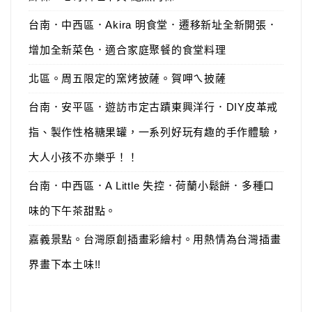
台南．中西區．Akira 明食堂．遷移新址全新開張．
增加全新菜色．適合家庭聚餐的食堂料理
北區。周五限定的窯烤披薩。賀呷ㄟ披薩
台南．安平區．遊訪市定古蹟東興洋行．DIY皮革戒
指、製作性格糖果罐，一系列好玩有趣的手作體驗，
大人小孩不亦樂乎！！
台南．中西區．A Little 失控．荷蘭小鬆餅．多種口
味的下午茶甜點。
嘉義景點。台灣原創插畫彩繪村。用熱情為台灣插畫
界畫下本土味!!