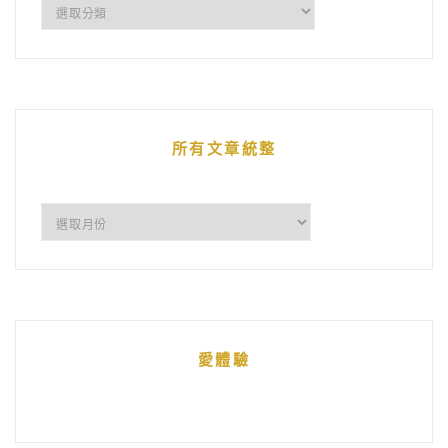
企
鵝
的
文
章
所有文章統整
所
有
文
章
統
愛體驗
整