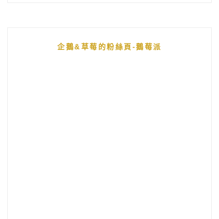
企鵝&草莓的粉絲頁-鵝莓派