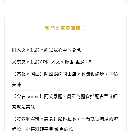
熱門文章與頁面︰
同人文。殺鈴。妳是我心中的掛念
犬夜叉。殺鈴CP同人文。轉世-重逢1-5
【高雄。岡山】阿國鵝肉岡山店。多樣化熱炒。平價
美味
【食在Tainan】阿美意麵。簡單的麵食搭配古早味紅
茶就是美味
【發送網體驗。美食】餡料超多，一顆就很滿足的海
鮮粽。七哥料理干貝/鮑魚肉粽