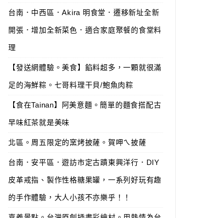
台南．中西區．Akira 明食堂．遷移新址全新
開張．增加全新菜色．適合家庭聚餐的食堂料
理
【發送網體驗。美食】餡料超多，一顆就很滿
足的海鮮粽。七哥料理干貝/鮑魚肉粽
【食在Tainan】阿美意麵。簡單的麵食搭配古
早味紅茶就是美味
北區。周五限定的窯烤披薩。賀呷ㄟ披薩
台南．安平區．遊訪市定古蹟東興洋行．DIY
皮革戒指、製作性格糖果罐，一系列好玩有趣
的手作體驗，大人小孩不亦樂乎！！
嘉義景點。台灣原創插畫彩繪村。用熱情為台