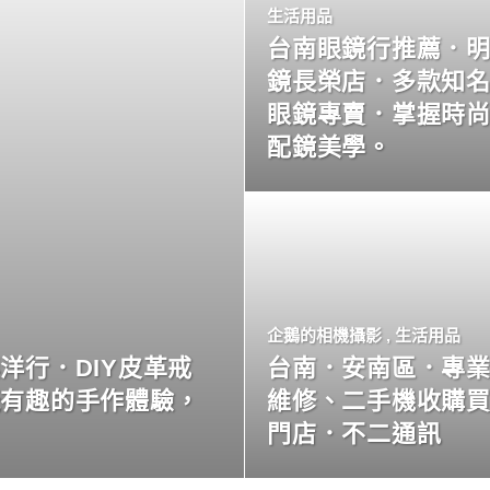
生活用品
台南眼鏡行推薦．
鏡長榮店．多款知
眼鏡專賣．掌握時
配鏡美學。
企鵝的相機攝影
,
生活用品
洋行．DIY皮革戒
台南．安南區．專
玩有趣的手作體驗，
維修、二手機收購
門店．不二通訊