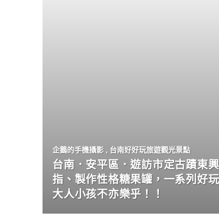
企鵝的手機攝影
,
台南好好玩旅遊觀光景點
台南．安平區．遊訪市定古蹟東興
指、製作性格糖果罐，一系列好
大人小孩不亦樂乎！！