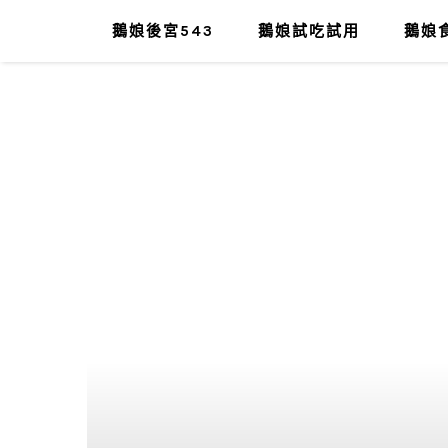
鵝娘後宮543
鵝娘試吃試用
鵝娘食
肥油太厚