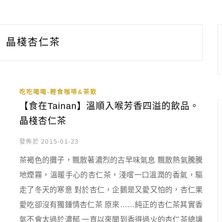
晶棧杏仁茶
吃吃喝喝-輕食咖啡&茶飲
【食在Tainan】溫順入喉芳香四溢的飲品。
晶棧杏仁茶
發佈於 2015-01-23
茶褐色的攤子，飄散著濃烈的古早味氣息 飄散熱氣騰騰
地煙霧，溫暖手心的杏仁茶，淺嚐一口溫潤的香氣，驅
走了冬天的寒意 對於杏仁，企鵝是又愛又怕的，杏仁果
愛吃卻沒有獨鍾情杏仁茶 原來……純正的杏仁茶其實香
氣不會太過於濃郁 一直以來聞到香得過火的杏仁茶總讓