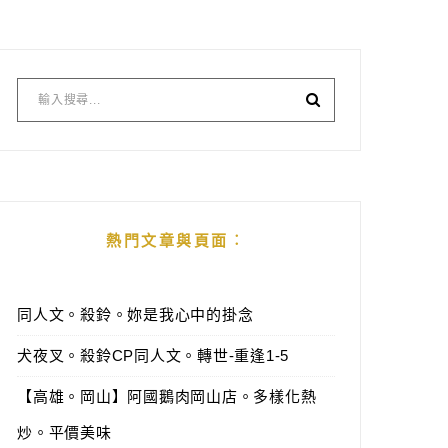
熱門文章與頁面︰
同人文。殺鈴。妳是我心中的掛念
犬夜叉。殺鈴CP同人文。轉世-重逢1-5
【高雄。岡山】阿國鵝肉岡山店。多樣化熱
炒。平價美味