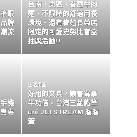
台南．東區．眷麵牛肉
明格眼
麵．不限時的舒適用餐
名品牌
環境．還有眷麵長榮店
尚潮流
限定的可愛史努比盲盒
抽獎活動!!
生活用品
好用的文具，讓書寫事
業手機
半功倍，台灣三菱鉛筆
買賣專
uni JETSTREAM 溜溜
筆