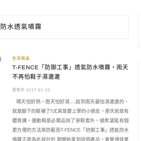
防水透氣噴霧
生活用品
T-FENCE「防御工事」透氣防水噴霧，雨天
不再怕鞋子濕漉漉
發佈於 2017-01-10
晴天怕好熱，雨天怕好濕….說到雨天最怕濕漉漉的，
就是腳下的鞋襪了!!尤其是要上學的小朋友，那天若是有
體育課，運動鞋是必需品除了穿鞋套外，總希望能有個
更方便的方法來防範而T-FENCE「防御工事」透氣防水
噴霧正是為此設計的 剛開始拿到這個產品，會覺得效果