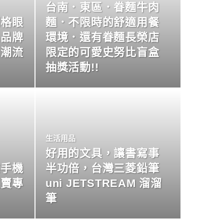
台南．東區．眷麵牛肉
明格眼
麵．不限時的舒適用餐
名品牌
環境．還有眷麵長榮店
尚潮流
限定的可愛史努比盲盒
抽獎活動!!
生活用品
好用的文具，讓書寫事
業手機
半功倍，台灣三菱鉛筆
買賣專
uni JETSTREAM 溜溜
筆