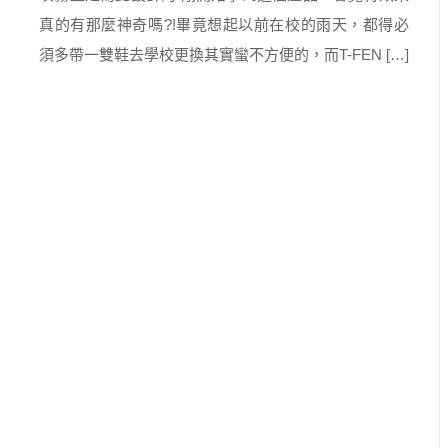
真的有那麼神奇嗎?!畢竟想起以前在校的雨天，都得必
須多帶一雙鞋去學校更換其實蠻不方便的，而T-FEN […]