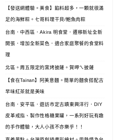
【發送網體驗。美食】餡料超多，一顆就很滿
足的海鮮粽。七哥料理干貝/鮑魚肉粽
台南．中西區．Akira 明食堂．遷移新址全新
開張．增加全新菜色．適合家庭聚餐的食堂料
理
北區。周五限定的窯烤披薩。賀呷ㄟ披薩
【食在Tainan】阿美意麵。簡單的麵食搭配古
早味紅茶就是美味
台南．安平區．遊訪市定古蹟東興洋行．DIY
皮革戒指、製作性格糖果罐，一系列好玩有趣
的手作體驗，大人小孩不亦樂乎！！
嘉義景點。台灣原創插畫彩繪村。用熱情為台