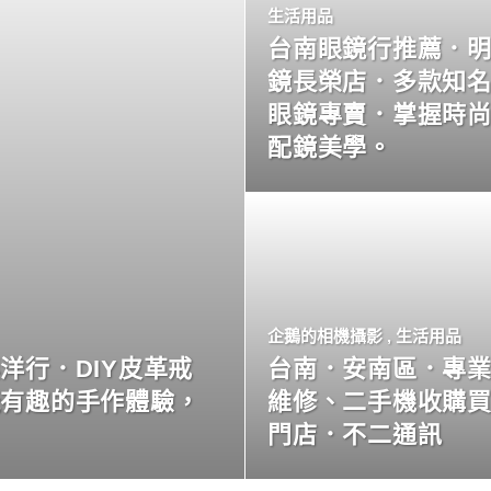
生活用品
台南眼鏡行推薦．
鏡長榮店．多款知
眼鏡專賣．掌握時
配鏡美學。
企鵝的相機攝影
,
生活用品
洋行．DIY皮革戒
台南．安南區．專
玩有趣的手作體驗，
維修、二手機收購
門店．不二通訊