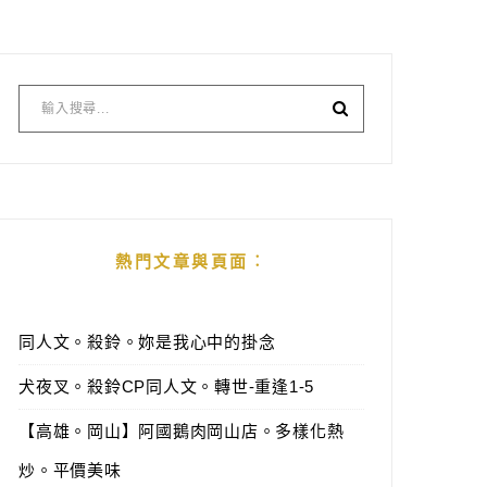
熱門文章與頁面︰
同人文。殺鈴。妳是我心中的掛念
犬夜叉。殺鈴CP同人文。轉世-重逢1-5
【高雄。岡山】阿國鵝肉岡山店。多樣化熱
炒。平價美味