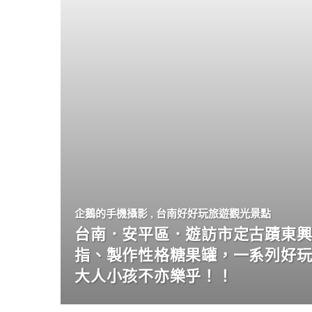
企鵝的手機攝影
,
台南好好玩旅遊觀光景點
台南．安平區．遊訪市定古蹟東興
指、製作性格糖果罐，一系列好
大人小孩不亦樂乎！！