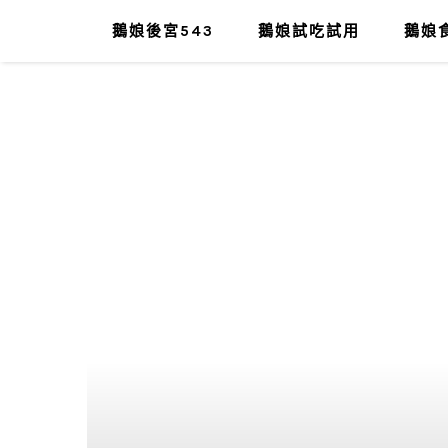
鵝娘後宮543
鵝娘試吃試用
鵝娘食
肥油太厚