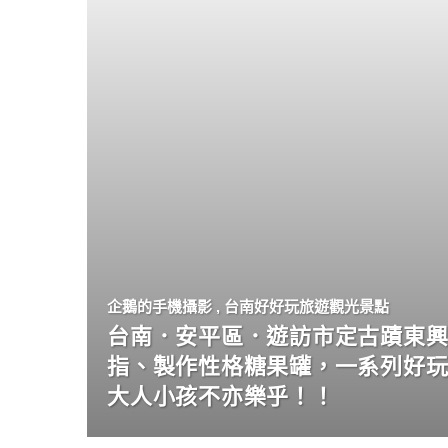
企鵝的手機攝影
,
台南好好玩旅遊觀光景點
台南．安平區．遊訪市定古蹟東興
指、製作性格糖果罐，一系列好
大人小孩不亦樂乎！！