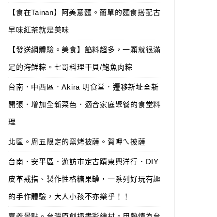
【食在Tainan】阿美意麵。簡單的麵食搭配古
早味紅茶就是美味
【發送網體驗。美食】餡料超多，一顆就很滿
足的海鮮粽。七哥料理干貝/鮑魚肉粽
台南．中西區．Akira 明食堂．遷移新址全新
開張．增加全新菜色．適合家庭聚餐的食堂料
理
北區。周五限定的窯烤披薩。賀呷ㄟ披薩
台南．安平區．遊訪市定古蹟東興洋行．DIY
皮革戒指、製作性格糖果罐，一系列好玩有趣
的手作體驗，大人小孩不亦樂乎！！
嘉義景點。台灣原創插畫彩繪村。用熱情為台