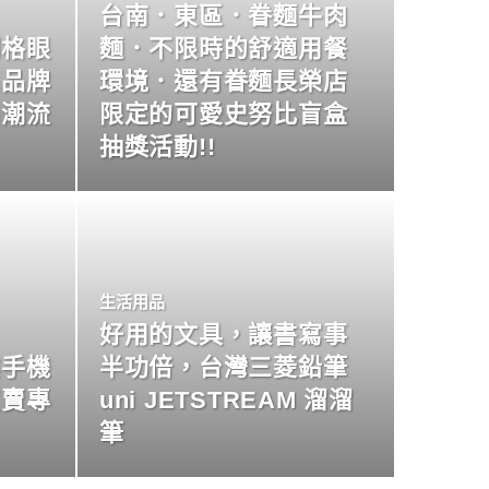
台南．東區．眷麵牛肉
明格眼
麵．不限時的舒適用餐
名品牌
環境．還有眷麵長榮店
尚潮流
限定的可愛史努比盲盒
抽獎活動!!
生活用品
好用的文具，讓書寫事
業手機
半功倍，台灣三菱鉛筆
買賣專
uni JETSTREAM 溜溜
筆