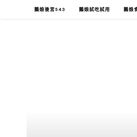
鵝娘後宮543
鵝娘試吃試用
鵝娘食
肥油太厚