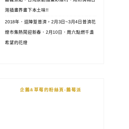
灣插畫界畫下本土味!!
2018年．逗陣踅普濟，2月3日~3月4日普濟花
燈市集熱鬧迎新春．2月10日．周六點燃千盞
希望的花燈
企鵝&草莓的粉絲頁-鵝莓派