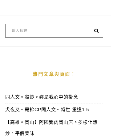
熱門文章與頁面︰
同人文。殺鈴。妳是我心中的掛念
犬夜叉。殺鈴CP同人文。轉世-重逢1-5
【高雄。岡山】阿國鵝肉岡山店。多樣化熱
炒。平價美味