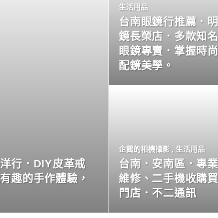
生活用品
台南眼鏡行推薦．
鏡長榮店．多款知
眼鏡專賣．掌握時
配鏡美學。
企鵝的相機攝影
,
生活用品
洋行．DIY皮革戒
台南．安南區．專
玩有趣的手作體驗，
維修、二手機收購
門店．不二通訊