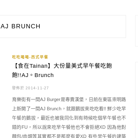
AJ BRUNCH
吃吃喝喝-西式早餐
【食在Tainan】大份量美式早午餐吃飽
飽!!AJ。Brunch
發佈於 2014-11-27
育樂街有一間AJ Burger是專賣漢堡，日前在東區崇明路
上新開了一間AJ Brunch，就跟鵝拔來吃吃看!! 鮮少吃早
午餐的鵝拔，最近也被我同化到有時候吃個早午餐也不
錯的FU，所以說來吃早午餐他也不會拒絕XD 因為他對
麵包/肉類等其實都不是那麼有愛XD 有些早午餐的建築