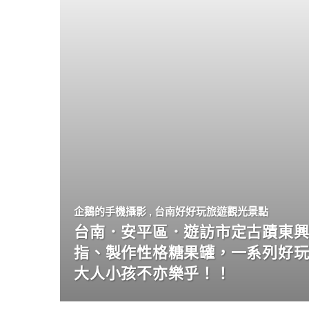
企鵝的手機攝影
,
台南好好玩旅遊觀光景點
台南．安平區．遊訪市定古蹟東興
指、製作性格糖果罐，一系列好
大人小孩不亦樂乎！！