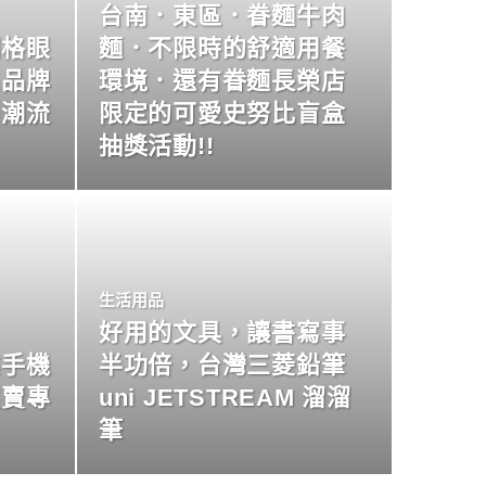
台南．東區．眷麵牛肉
明格眼
麵．不限時的舒適用餐
名品牌
環境．還有眷麵長榮店
尚潮流
限定的可愛史努比盲盒
抽獎活動!!
生活用品
好用的文具，讓書寫事
業手機
半功倍，台灣三菱鉛筆
買賣專
uni JETSTREAM 溜溜
筆