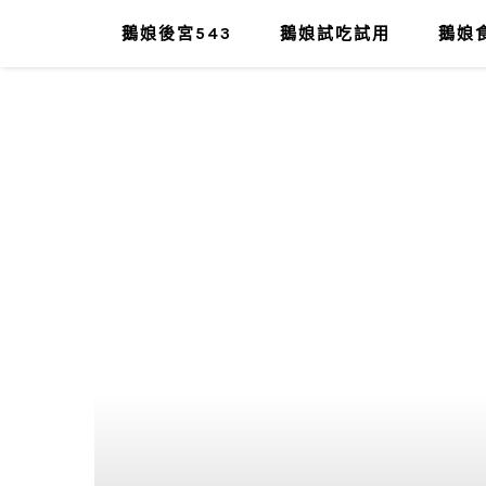
鵝娘後宮543
鵝娘試吃試用
鵝娘食
肥油太厚