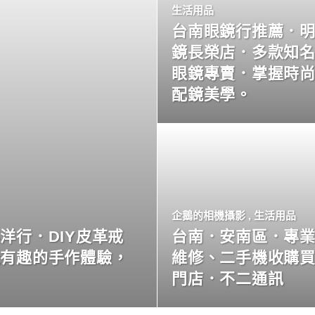
生活用品
台南眼鏡行推薦．
鏡長榮店．多款知
眼鏡專賣．掌握時
配鏡美學。
企鵝的相機攝影
,
生活用品
洋行．DIY皮革戒
台南．安南區．專
玩有趣的手作體驗，
維修、二手機收購
門店．不二通訊