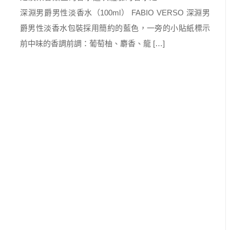
深淵男爵男性淡香水（100ml） FABIO VERSO 深淵男
爵男性淡香水包裝採用簡約的藍色，一旁的小貼紙標示
前中味的香調前調：葡萄柚、麝香、龍 […]