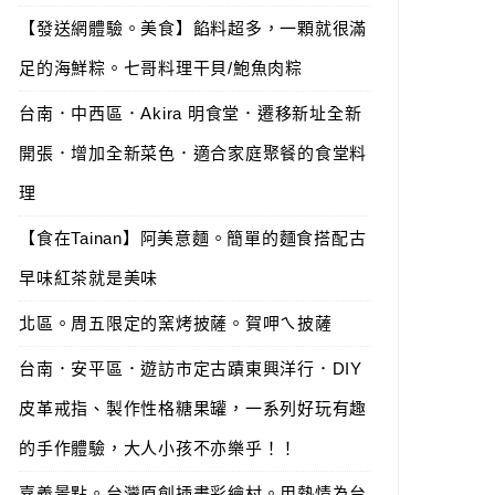
【發送網體驗。美食】餡料超多，一顆就很滿
足的海鮮粽。七哥料理干貝/鮑魚肉粽
台南．中西區．Akira 明食堂．遷移新址全新
開張．增加全新菜色．適合家庭聚餐的食堂料
理
【食在Tainan】阿美意麵。簡單的麵食搭配古
早味紅茶就是美味
北區。周五限定的窯烤披薩。賀呷ㄟ披薩
台南．安平區．遊訪市定古蹟東興洋行．DIY
皮革戒指、製作性格糖果罐，一系列好玩有趣
的手作體驗，大人小孩不亦樂乎！！
嘉義景點。台灣原創插畫彩繪村。用熱情為台