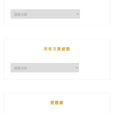
企
鵝
的
文
章
所有文章統整
所
有
文
章
統
愛體驗
整