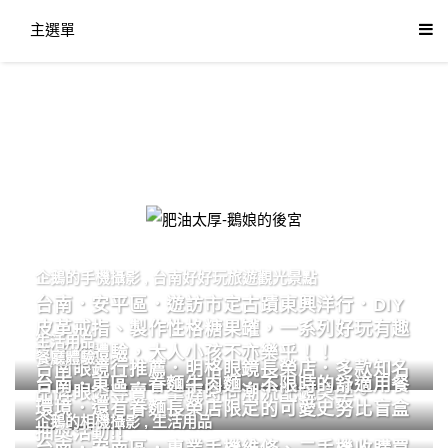
主選單
肥油太厚-鵝娘的後宮
企鵝的手機攝影
,
台南好好玩旅遊觀光景點
台南．安平區．遊訪市定古蹟東興洋行．DIY
皮革戒指、製作性格糖果罐，一系列好玩有趣
生活用品
的手作體驗，大人小孩不亦樂乎！！
餐廳體驗
台南眼鏡行推薦．明格眼鏡長榮店．多款知名
台南．東區．眷麵牛肉麵．不限時的舒適用餐
品牌眼鏡專賣．掌握時尚潮流配鏡美學。
環境．還有眷麵長榮店限定的可愛史努比盲盒
企鵝的相機攝影
,
生活用品
抽獎活動!!