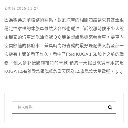
發佈於 2015-11-27
因為鵝弟之前職務的關係，對於汽車的相關知識講求其安全跟
穩定性家裡的休旅車雖然大台卻也耗油（話說那時候不少人說
企鵝家的汽車是吃油怪獸ＱＱ鵝弟想說趁機來看看車，要車內
空間舒適的休旅車，兼具時尚跟省錢的最好是配備又能全部一
次擁有！鵝弟看了許久，看中了Ford KUGA 1.5L加上之前的職
務，他大多都接觸到福特的車款 預約一天假日來賞車跟試駕
KUGA 1.5有雅致款跟旗艦款當天因為1.5旗艦款太受歡迎， […]