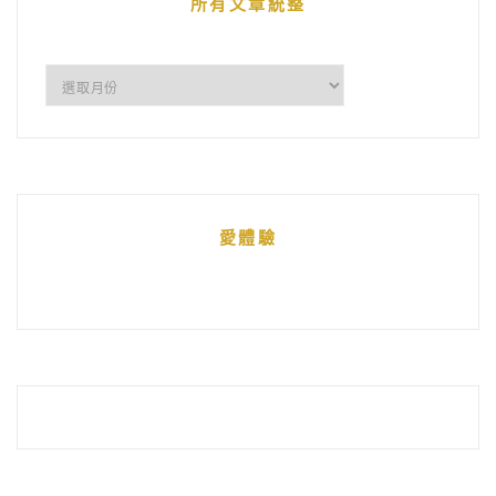
所有文章統整
所
有
文
章
統
愛體驗
整