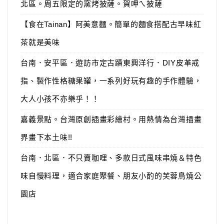
北區。周五限定的窯烤披薩。賀呷ㄟ披薩
【食在Tainan】阿美意麵。簡單的麵食搭配古早味紅
茶就是美味
台南．安平區．遊訪市定古蹟東興洋行．DIY皮革戒
指、製作性格糖果罐，一系列好玩有趣的手作體驗，
大人小孩不亦樂乎！！
嘉義景點。台灣原創插畫彩繪村。用熱情為台灣插畫
界畫下本土味!!
台南．北區．不只賣咖哩、多款日式風味串燒＆特色
味自慢料理，適合家庭聚餐、朋友小酌的芙蓉鳥燒公
園店