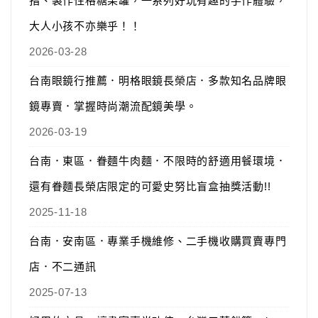
指、製作性格糖果罐，一系列好玩有趣的手作體驗，
大人小孩不亦樂乎！！
2026-03-28
台南眼鏡行推薦．明格眼鏡長榮店．多款知名品牌眼
鏡專賣．掌握時尚潮流配鏡美學。
2026-03-19
台南．東區．眷麵牛肉麵．不限時的舒適用餐環境．
還有眷麵長榮店限定的可愛史努比盲盒抽獎活動!!
2025-11-18
台南．安南區．專業手機維修、二手機收購買賣專門
店．不二通訊
2025-07-13