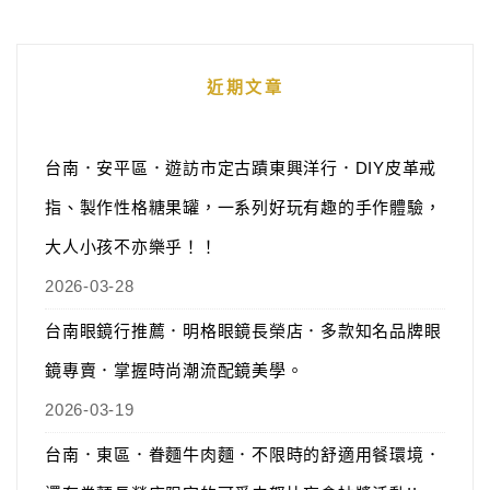
近期文章
台南．安平區．遊訪市定古蹟東興洋行．DIY皮革戒
指、製作性格糖果罐，一系列好玩有趣的手作體驗，
大人小孩不亦樂乎！！
2026-03-28
台南眼鏡行推薦．明格眼鏡長榮店．多款知名品牌眼
鏡專賣．掌握時尚潮流配鏡美學。
2026-03-19
台南．東區．眷麵牛肉麵．不限時的舒適用餐環境．