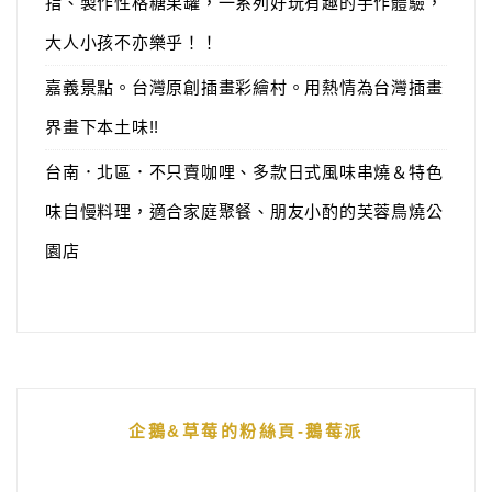
指、製作性格糖果罐，一系列好玩有趣的手作體驗，
大人小孩不亦樂乎！！
嘉義景點。台灣原創插畫彩繪村。用熱情為台灣插畫
界畫下本土味!!
台南．北區．不只賣咖哩、多款日式風味串燒＆特色
味自慢料理，適合家庭聚餐、朋友小酌的芙蓉鳥燒公
園店
企鵝&草莓的粉絲頁-鵝莓派