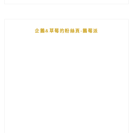
企鵝&草莓的粉絲頁-鵝莓派