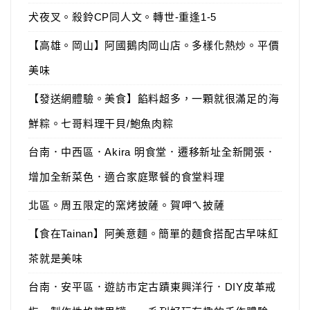
犬夜叉。殺鈴CP同人文。轉世-重逢1-5
【高雄。岡山】阿國鵝肉岡山店。多樣化熱炒。平價
美味
【發送網體驗。美食】餡料超多，一顆就很滿足的海
鮮粽。七哥料理干貝/鮑魚肉粽
台南．中西區．Akira 明食堂．遷移新址全新開張．
增加全新菜色．適合家庭聚餐的食堂料理
北區。周五限定的窯烤披薩。賀呷ㄟ披薩
【食在Tainan】阿美意麵。簡單的麵食搭配古早味紅
茶就是美味
台南．安平區．遊訪市定古蹟東興洋行．DIY皮革戒