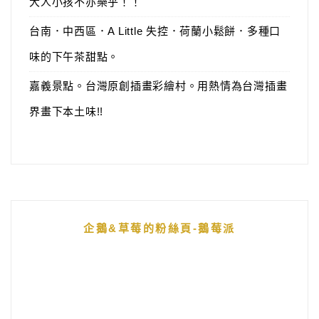
大人小孩不亦樂乎！！
台南．中西區．A Little 失控．荷蘭小鬆餅．多種口
味的下午茶甜點。
嘉義景點。台灣原創插畫彩繪村。用熱情為台灣插畫
界畫下本土味!!
企鵝&草莓的粉絲頁-鵝莓派