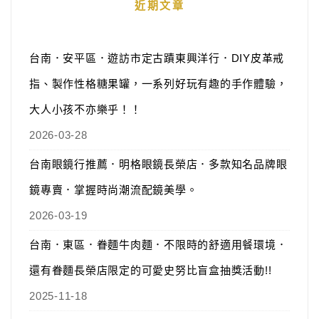
近期文章
台南．安平區．遊訪市定古蹟東興洋行．DIY皮革戒
指、製作性格糖果罐，一系列好玩有趣的手作體驗，
大人小孩不亦樂乎！！
2026-03-28
台南眼鏡行推薦．明格眼鏡長榮店．多款知名品牌眼
鏡專賣．掌握時尚潮流配鏡美學。
2026-03-19
台南．東區．眷麵牛肉麵．不限時的舒適用餐環境．
還有眷麵長榮店限定的可愛史努比盲盒抽獎活動!!
2025-11-18