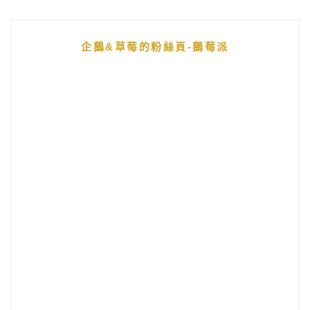
企鵝&草莓的粉絲頁-鵝莓派