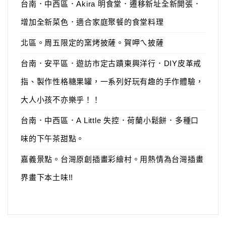
台南．中西區．Akira 明食堂．遷移新址全新開張．
增加全新菜色．適合家庭聚餐的食堂料理
北區。周五限定的窯烤披薩。賀呷ㄟ披薩
台南．安平區．遊訪市定古蹟東興洋行．DIY皮革戒
指、製作性格糖果罐，一系列好玩有趣的手作體驗，
大人小孩不亦樂乎！！
台南．中西區．A Little 失控．荷蘭小鬆餅．多種口
味的下午茶甜點。
嘉義景點。台灣原創插畫彩繪村。用熱情為台灣插畫
界畫下本土味!!