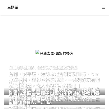
主選單
肥油太厚-鵝娘的後宮
企鵝的手機攝影
,
台南好好玩旅遊觀光景點
台南．安平區．遊訪市定古蹟東興洋行．DIY
皮革戒指、製作性格糖果罐，一系列好玩有趣
生活用品
的手作體驗，大人小孩不亦樂乎！！
餐廳體驗
台南眼鏡行推薦．明格眼鏡長榮店．多款知名
台南．東區．眷麵牛肉麵．不限時的舒適用餐
品牌眼鏡專賣．掌握時尚潮流配鏡美學。
環境．還有眷麵長榮店限定的可愛史努比盲盒
企鵝的相機攝影
,
生活用品
抽獎活動!!