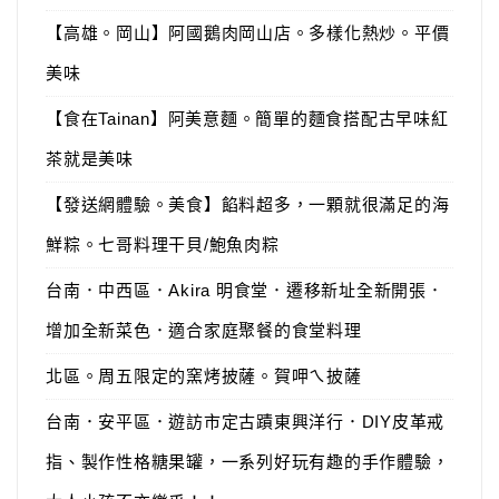
【高雄。岡山】阿國鵝肉岡山店。多樣化熱炒。平價
美味
【食在Tainan】阿美意麵。簡單的麵食搭配古早味紅
茶就是美味
【發送網體驗。美食】餡料超多，一顆就很滿足的海
鮮粽。七哥料理干貝/鮑魚肉粽
台南．中西區．Akira 明食堂．遷移新址全新開張．
增加全新菜色．適合家庭聚餐的食堂料理
北區。周五限定的窯烤披薩。賀呷ㄟ披薩
台南．安平區．遊訪市定古蹟東興洋行．DIY皮革戒
指、製作性格糖果罐，一系列好玩有趣的手作體驗，