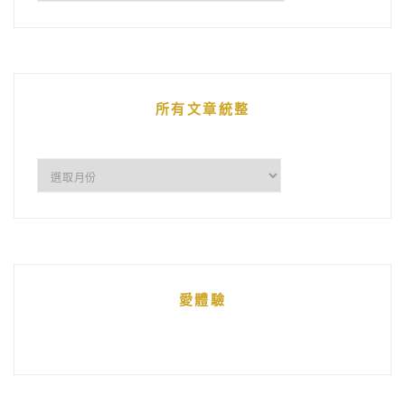
鵝
的
文
章
所有文章統整
所
有
文
章
統
愛體驗
整