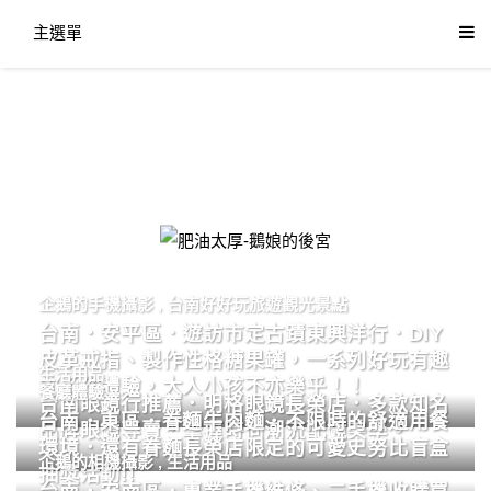
主選單
肥油太厚-鵝娘的後宮
企鵝的手機攝影
,
台南好好玩旅遊觀光景點
台南．安平區．遊訪市定古蹟東興洋行．DIY
皮革戒指、製作性格糖果罐，一系列好玩有趣
生活用品
的手作體驗，大人小孩不亦樂乎！！
餐廳體驗
台南眼鏡行推薦．明格眼鏡長榮店．多款知名
台南．東區．眷麵牛肉麵．不限時的舒適用餐
品牌眼鏡專賣．掌握時尚潮流配鏡美學。
環境．還有眷麵長榮店限定的可愛史努比盲盒
企鵝的相機攝影
,
生活用品
抽獎活動!!