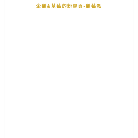
企鵝&草莓的粉絲頁-鵝莓派