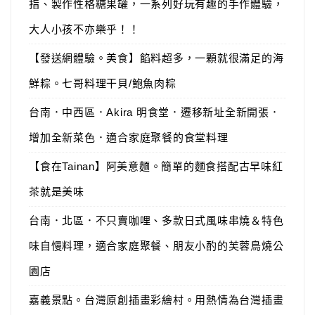
指、製作性格糖果罐，一系列好玩有趣的手作體驗，
大人小孩不亦樂乎！！
【發送網體驗。美食】餡料超多，一顆就很滿足的海
鮮粽。七哥料理干貝/鮑魚肉粽
台南．中西區．Akira 明食堂．遷移新址全新開張．
增加全新菜色．適合家庭聚餐的食堂料理
【食在Tainan】阿美意麵。簡單的麵食搭配古早味紅
茶就是美味
台南．北區．不只賣咖哩、多款日式風味串燒＆特色
味自慢料理，適合家庭聚餐、朋友小酌的芙蓉鳥燒公
園店
嘉義景點。台灣原創插畫彩繪村。用熱情為台灣插畫