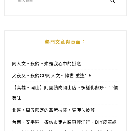
熱門文章與頁面︰
同人文。殺鈴。妳是我心中的掛念
犬夜叉。殺鈴CP同人文。轉世-重逢1-5
【高雄。岡山】阿國鵝肉岡山店。多樣化熱炒。平價
美味
北區。周五限定的窯烤披薩。賀呷ㄟ披薩
台南．安平區．遊訪市定古蹟東興洋行．DIY皮革戒