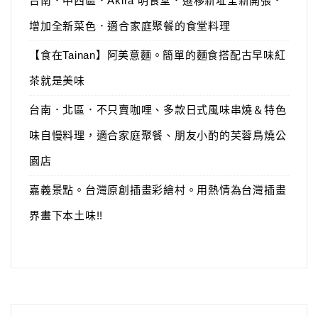
台南．中西區．Akira 明食堂．遷移新址全新開張．
增加全新菜色．適合家庭聚餐的食堂料理
【食在Tainan】阿美意麵。簡單的麵食搭配古早味紅
茶就是美味
台南．北區．不只賣咖哩、多款日式風味串燒＆特色
味自慢料理，適合家庭聚餐、朋友小酌的芙蓉鳥燒公
園店
嘉義景點。台灣原創插畫彩繪村。用熱情為台灣插畫
界畫下本土味!!