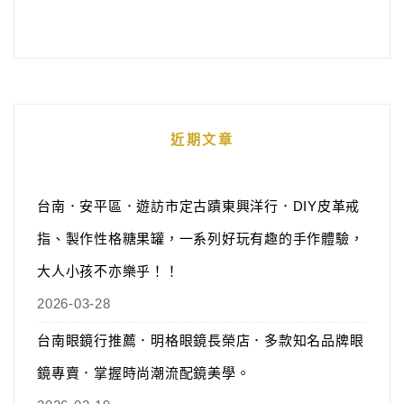
近期文章
台南．安平區．遊訪市定古蹟東興洋行．DIY皮革戒
指、製作性格糖果罐，一系列好玩有趣的手作體驗，
大人小孩不亦樂乎！！
2026-03-28
台南眼鏡行推薦．明格眼鏡長榮店．多款知名品牌眼
鏡專賣．掌握時尚潮流配鏡美學。