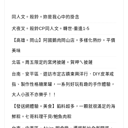
同人文。殺鈴。妳是我心中的掛念
犬夜叉。殺鈴CP同人文。轉世-重逢1-5
【高雄。岡山】阿國鵝肉岡山店。多樣化熱炒。平價
美味
北區。周五限定的窯烤披薩。賀呷ㄟ披薩
台南．安平區．遊訪市定古蹟東興洋行．DIY皮革戒
指、製作性格糖果罐，一系列好玩有趣的手作體驗，
大人小孩不亦樂乎！！
【發送網體驗。美食】餡料超多，一顆就很滿足的海
鮮粽。七哥料理干貝/鮑魚肉粽