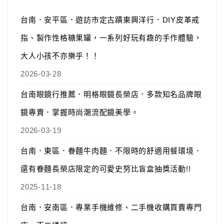
台南．安平區．遊訪市定古蹟東興洋行．DIY皮革戒
指、製作性格糖果罐，一系列好玩有趣的手作體驗，
大人小孩不亦樂乎！！
2026-03-28
台南眼鏡行推薦．明格眼鏡長榮店．多款知名品牌眼
鏡專賣．掌握時尚潮流配鏡美學。
2026-03-19
台南．東區．眷麵牛肉麵．不限時的舒適用餐環境．
還有眷麵長榮店限定的可愛史努比盲盒抽獎活動!!
2025-11-18
台南．安南區．專業手機維修、二手機收購買賣專門