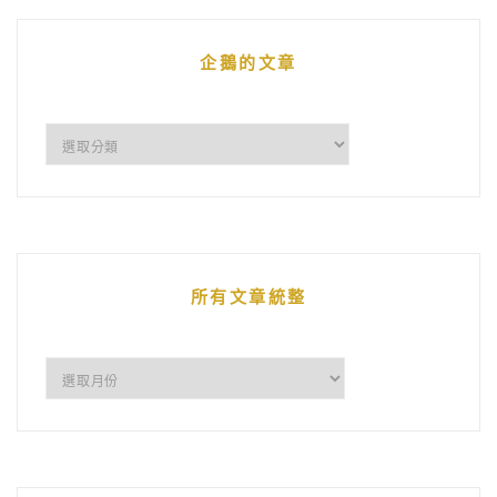
企鵝的文章
企
鵝
的
文
章
所有文章統整
所
有
文
章