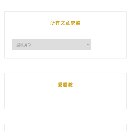
文
章
所有文章統整
所
有
文
章
統
愛體驗
整