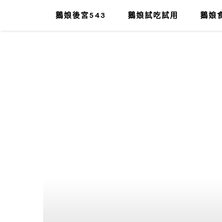
鵝娘後宮543
鵝娘試吃試用
鵝娘食
肥油太厚