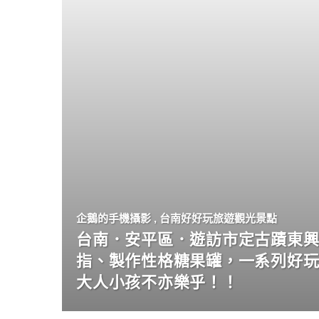
企鵝的手機攝影
,
台南好好玩旅遊觀光景點
台南．安平區．遊訪市定古蹟東興
指、製作性格糖果罐，一系列好
大人小孩不亦樂乎！！