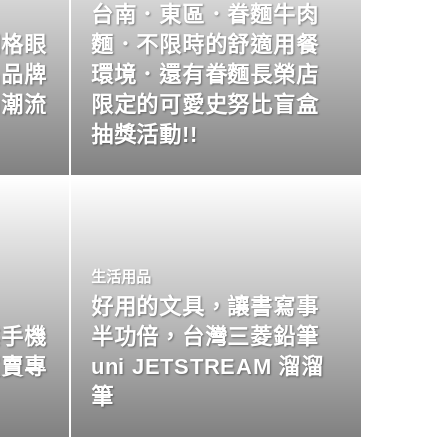
台南．東區．眷麵牛肉
明格眼
麵．不限時的舒適用餐
名品牌
環境．還有眷麵長榮店
尚潮流
限定的可愛史努比盲盒
抽獎活動!!
生活用品
好用的文具，讓書寫事
業手機
半功倍，台灣三菱鉛筆
買賣專
uni JETSTREAM 溜溜
筆