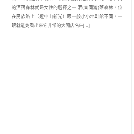
的洒落森林就是女性的選擇之一 洒(音同灑)落森林，位
在民族路上（近中山新光）跟一般小小地鞋館不同，一
眼就能夠看出來它非常的大間店名的̶ […]