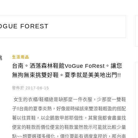
OGUE FOREST
生活用品
台南。洒落森林鞋館VoGue FoRest。讓您
無拘無束挑雙好鞋。夏季就是美美地出門!!
發佈於 2017-06-15
女生的衣櫃/鞋櫃總是缺那麼一件衣服，少那麼一雙鞋
子!!台南的夏季炎熱，好像是時候該來雙涼鞋輕盈的搭配
著以往買鞋，以企鵝散甲郎耶個性，其實我都會盡量找
便宜的鞋款而價位便宜的鞋款當然款示可能就比較少量
點~~想要選擇多樣化，價位要能有適度拿捏的，那台南