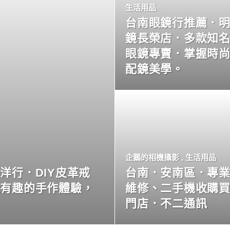
生活用品
台南眼鏡行推薦．
鏡長榮店．多款知
眼鏡專賣．掌握時
配鏡美學。
企鵝的相機攝影
,
生活用品
洋行．DIY皮革戒
台南．安南區．專
玩有趣的手作體驗，
維修、二手機收購
門店．不二通訊