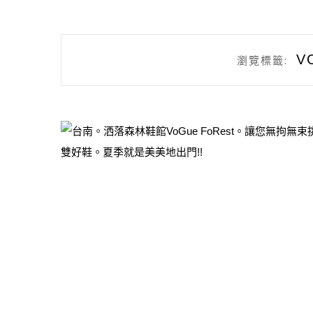
V
瀏覽標籤: