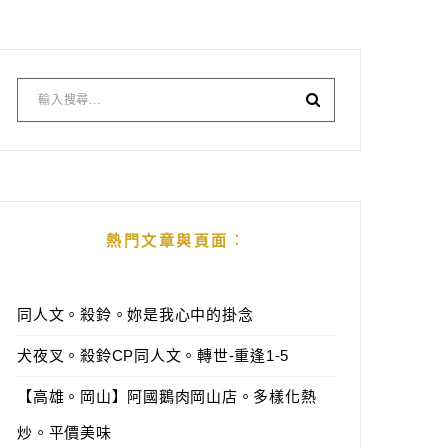
熱門文章與頁面︰
同人文。殺鈴。妳是我心中的掛念
犬夜叉。殺鈴CP同人文。轉世-重逢1-5
【高雄。岡山】阿國鵝肉岡山店。多樣化熱
炒。平價美味