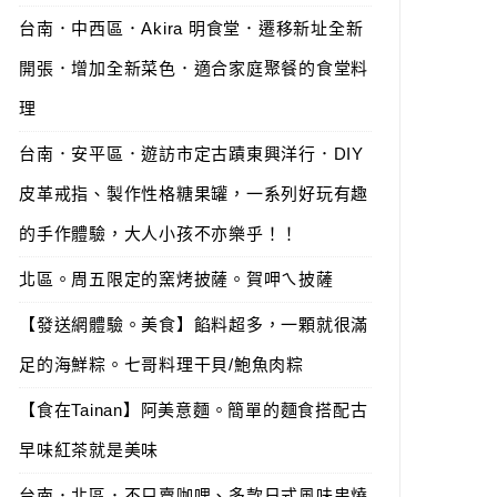
台南．中西區．Akira 明食堂．遷移新址全新
開張．增加全新菜色．適合家庭聚餐的食堂料
理
台南．安平區．遊訪市定古蹟東興洋行．DIY
皮革戒指、製作性格糖果罐，一系列好玩有趣
的手作體驗，大人小孩不亦樂乎！！
北區。周五限定的窯烤披薩。賀呷ㄟ披薩
【發送網體驗。美食】餡料超多，一顆就很滿
足的海鮮粽。七哥料理干貝/鮑魚肉粽
【食在Tainan】阿美意麵。簡單的麵食搭配古
早味紅茶就是美味
台南．北區．不只賣咖哩、多款日式風味串燒