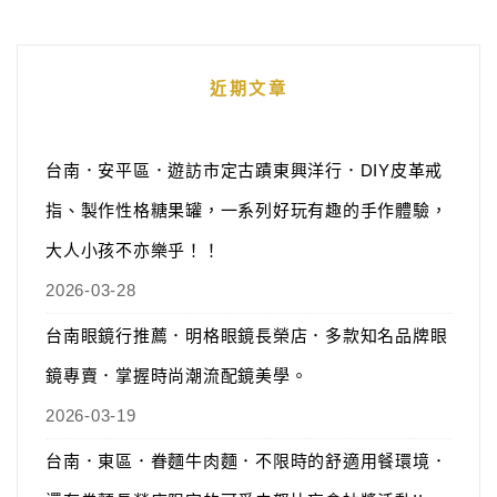
近期文章
台南．安平區．遊訪市定古蹟東興洋行．DIY皮革戒
指、製作性格糖果罐，一系列好玩有趣的手作體驗，
大人小孩不亦樂乎！！
2026-03-28
台南眼鏡行推薦．明格眼鏡長榮店．多款知名品牌眼
鏡專賣．掌握時尚潮流配鏡美學。
2026-03-19
台南．東區．眷麵牛肉麵．不限時的舒適用餐環境．