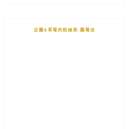
企鵝&草莓的粉絲頁-鵝莓派