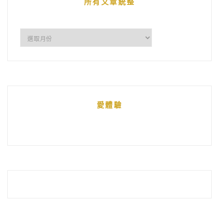
所有文章統整
所
有
文
章
統
愛體驗
整