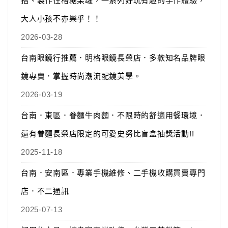
指、製作性格糖果罐，一系列好玩有趣的手作體驗，
大人小孩不亦樂乎！！
2026-03-28
台南眼鏡行推薦．明格眼鏡長榮店．多款知名品牌眼
鏡專賣．掌握時尚潮流配鏡美學。
2026-03-19
台南．東區．眷麵牛肉麵．不限時的舒適用餐環境．
還有眷麵長榮店限定的可愛史努比盲盒抽獎活動!!
2025-11-18
台南．安南區．專業手機維修、二手機收購買賣專門
店．不二通訊
2025-07-13