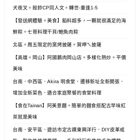
犬夜叉。殺鈴CP同人文。轉世-重逢1-5
【發送網體驗。美食】餡料超多，一顆就很滿足的海
鮮粽。七哥料理干貝/鮑魚肉粽
北區。周五限定的窯烤披薩。賀呷ㄟ披薩
【高雄。岡山】阿國鵝肉岡山店。多樣化熱炒。平價
美味
台南．中西區．Akira 明食堂．遷移新址全新開張．
增加全新菜色．適合家庭聚餐的食堂料理
【食在Tainan】阿美意麵。簡單的麵食搭配古早味紅
茶就是美味
台南．安平區．遊訪市定古蹟東興洋行．DIY皮革戒