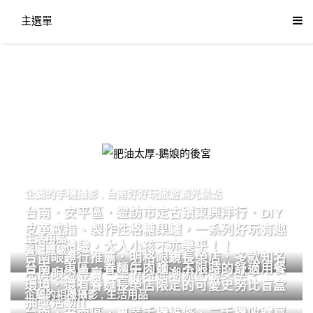
主選單
肥油太厚-鵝娘的後宮
企鵝的手機攝影
,
台南好好玩旅遊觀光景點
台南．安平區．遊訪市定古蹟東興洋行．DIY
皮革戒指、製作性格糖果罐，一系列好玩有趣
生活用品
的手作體驗，大人小孩不亦樂乎！！
餐廳體驗
台南眼鏡行推薦．明格眼鏡長榮店．多款知名
台南．東區．眷麵牛肉麵．不限時的舒適用餐
品牌眼鏡專賣．掌握時尚潮流配鏡美學。
環境．還有眷麵長榮店限定的可愛史努比盲盒
企鵝的相機攝影
,
生活用品
抽獎活動!!