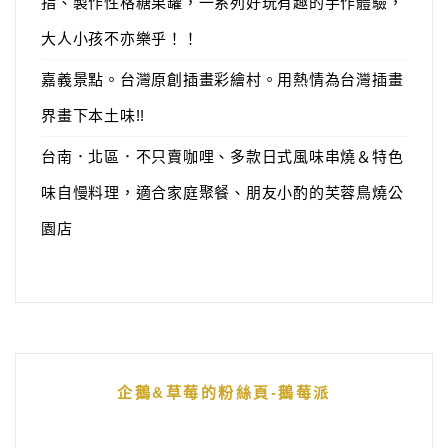
指、製作性格糖果罐，一系列好玩有趣的手作體驗，
大人小孩不亦樂乎！！
嘉義景點。台灣原創插畫彩繪村。用熱情為台灣插畫
界畫下本土味!!
台南．北區．不只賣咖哩、多款日式風味串燒＆特色
味自慢料理，適合家庭聚餐、朋友小酌的芙蓉鳥燒公
園店
企鵝&草莓的粉絲頁-鵝莓派