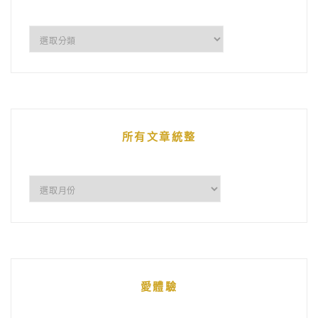
企
鵝
的
文
章
所有文章統整
所
有
文
章
統
愛體驗
整