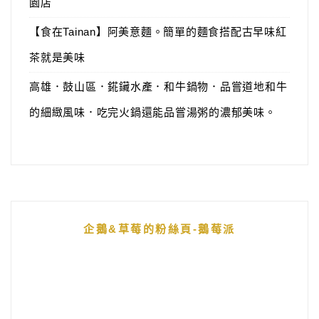
園店
【食在Tainan】阿美意麵。簡單的麵食搭配古早味紅
茶就是美味
高雄．鼓山區．錵鑶水產．和牛鍋物．品嘗道地和牛
的細緻風味．吃完火鍋還能品嘗湯粥的濃郁美味。
企鵝&草莓的粉絲頁-鵝莓派