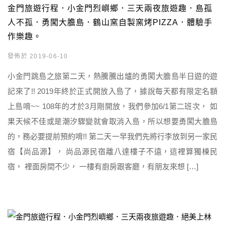
金門旅遊行程．小金門烈嶼鄉．三天兩夜旅遊趣．島孤
人不孤．勇闖大膽島．鶴山窯自製窯烤PIZZA．體驗手
作樂趣。
發佈於 2019-06-10
小金門跳島之旅第二天，熱騰騰出爐的勇闖大膽島半日遊的遊
記來了!! 2019年終於正式開放入島了，據說每天都有限定名額
上島唷~~ 108年的才於3月剛開放，我們參加6/1第二班次， 如
果天候不佳或是潮汐驟變就會取消入島，所以想要勇闖大膽島
的，務必要提前預約唷!! 第二天一早我們先將行李放到另一家民
宿【尚品源】， 尚品源民宿離八達樓子不遠，這裡算獨棟民
宿， 裡面房間不少， 一樓有廚房跟客廳，有朋友來想 […]