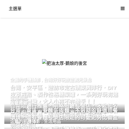
主選單
肥油太厚-鵝娘的後宮
企鵝的手機攝影
,
台南好好玩旅遊觀光景點
台南．安平區．遊訪市定古蹟東興洋行．DIY
皮革戒指、製作性格糖果罐，一系列好玩有趣
生活用品
的手作體驗，大人小孩不亦樂乎！！
餐廳體驗
台南眼鏡行推薦．明格眼鏡長榮店．多款知名
台南．東區．眷麵牛肉麵．不限時的舒適用餐
品牌眼鏡專賣．掌握時尚潮流配鏡美學。
環境．還有眷麵長榮店限定的可愛史努比盲盒
企鵝的相機攝影
,
生活用品
抽獎活動!!