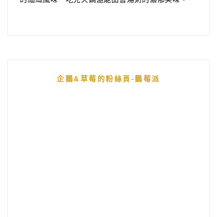
企鵝&草莓的粉絲頁-鵝莓派