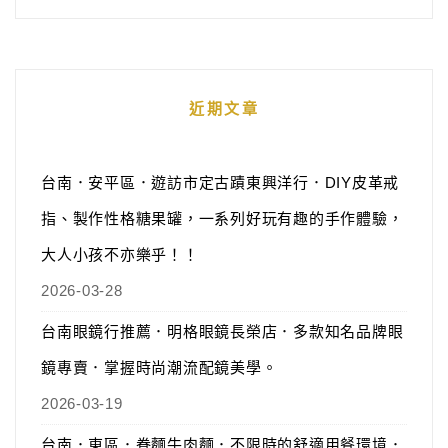
近期文章
台南．安平區．遊訪市定古蹟東興洋行．DIY皮革戒
指、製作性格糖果罐，一系列好玩有趣的手作體驗，
大人小孩不亦樂乎！！
2026-03-28
台南眼鏡行推薦．明格眼鏡長榮店．多款知名品牌眼
鏡專賣．掌握時尚潮流配鏡美學。
2026-03-19
台南．東區．眷麵牛肉麵．不限時的舒適用餐環境．