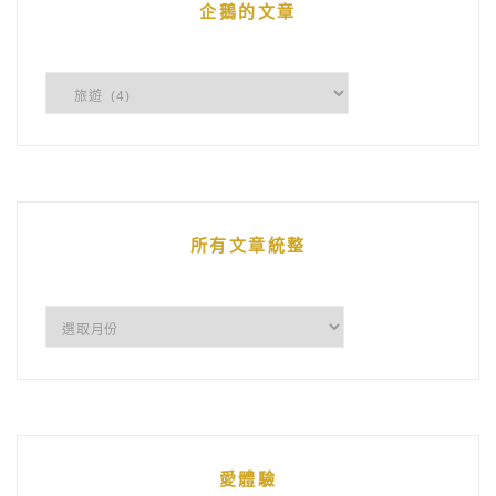
企鵝的文章
企
鵝
的
文
章
所有文章統整
所
有
文
章
統
愛體驗
整