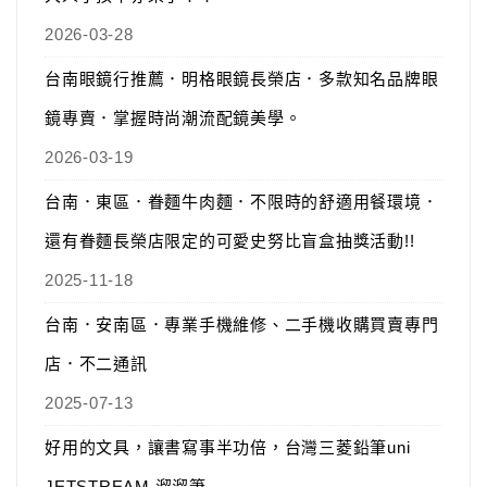
2026-03-28
台南眼鏡行推薦．明格眼鏡長榮店．多款知名品牌眼
鏡專賣．掌握時尚潮流配鏡美學。
2026-03-19
台南．東區．眷麵牛肉麵．不限時的舒適用餐環境．
還有眷麵長榮店限定的可愛史努比盲盒抽獎活動!!
2025-11-18
台南．安南區．專業手機維修、二手機收購買賣專門
店．不二通訊
2025-07-13
好用的文具，讓書寫事半功倍，台灣三菱鉛筆uni
JETSTREAM 溜溜筆