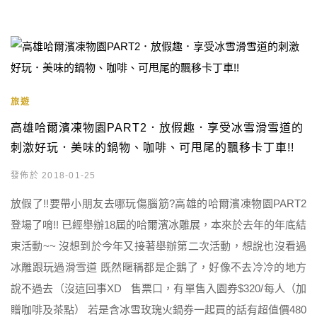
旅遊
高雄哈爾濱凍物園PART2．放假趣．享受冰雪滑雪道的
刺激好玩．美味的鍋物、咖啡、可甩尾的飄移卡丁車!!
發佈於 2018-01-25
放假了!!要帶小朋友去哪玩傷腦筋?高雄的哈爾濱凍物園PART2
登場了唷!! 已經舉辦18屆的哈爾濱冰雕展，本來於去年的年底結
束活動~~ 沒想到於今年又接著舉辦第二次活動，想說也沒看過
冰雕跟玩過滑雪道 既然暱稱都是企鵝了，好像不去冷冷的地方
說不過去（沒這回事XD 售票口，有單售入園券$320/每人（加
贈咖啡及茶點） 若是含冰雪玫瑰火鍋券一起買的話有超值價480