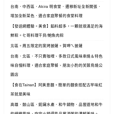
台南．中西區．Akira 明食堂．遷移新址全新開張．
增加全新菜色．適合家庭聚餐的食堂料理
【發送網體驗。美食】餡料超多，一顆就很滿足的海
鮮粽。七哥料理干貝/鮑魚肉粽
北區。周五限定的窯烤披薩。賀呷ㄟ披薩
台南．北區．不只賣咖哩、多款日式風味串燒＆特色
味自慢料理，適合家庭聚餐、朋友小酌的芙蓉鳥燒公
園店
【食在Tainan】阿美意麵。簡單的麵食搭配古早味紅
茶就是美味
高雄．鼓山區．錵鑶水產．和牛鍋物．品嘗道地和牛
的細緻風味．吃完火鍋還能品嘗湯粥的濃郁美味。