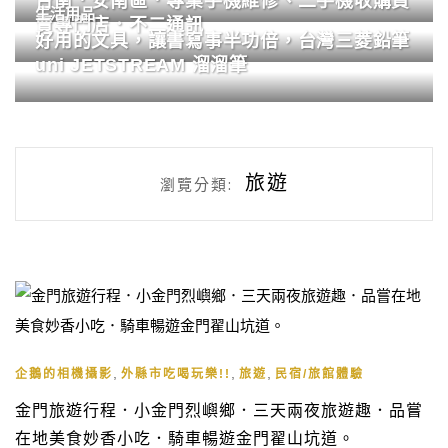
台南．安南區．專業手機維修、二手機收購買
生活用品
賣專門店．不二通訊
好用的文具，讓書寫事半功倍，台灣三菱鉛筆
uni JETSTREAM 溜溜筆
旅遊
瀏覽分類:
,
,
,
企鵝的相機攝影
外縣市吃喝玩樂!!
旅遊
民宿/旅館體驗
金門旅遊行程．小金門烈嶼鄉．三天兩夜旅遊趣．品嘗
在地美食妙香小吃．騎車暢遊金門翟山坑道。