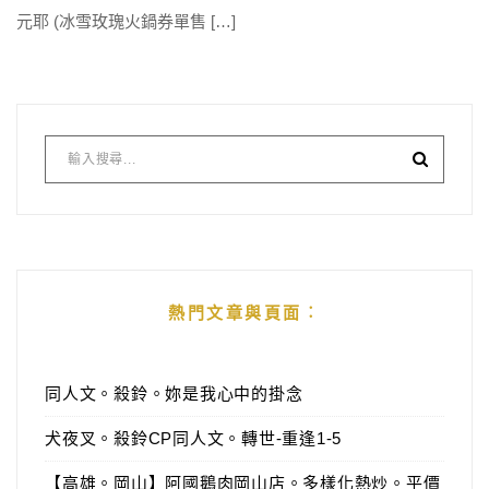
元耶 (冰雪玫瑰火鍋券單售 […]
熱門文章與頁面︰
同人文。殺鈴。妳是我心中的掛念
犬夜叉。殺鈴CP同人文。轉世-重逢1-5
【高雄。岡山】阿國鵝肉岡山店。多樣化熱炒。平價