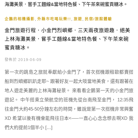
,
,
,
企鵝的相機攝影
外縣市吃喝玩樂!!
旅遊
民宿/旅館體驗
金門旅遊行程．小金門烈嶼鄉．三天兩夜旅遊趣．絕美
上林海灘美景．嘗手工麵線&當地特色餐、下午茶來碗
蜜貢糖冰。
發佈於 2019-06-09
第一次的跳島之旅就奉獻給小金門了，首次搭機跟租歐都賣搭
船到烈嶼鄉趴趴走耶~ 跟著好友一起大啖當地美食，還有跟著在
地人遊走美麗的上林海灘秘景。 來看看企鵝第一天的小金門旅
遊記。 中午搭乘立榮航空的班機先從台南飛至金門， 12:35飛
往金門大約45-50分鐘左右的時間，雖說是第一次搭機非常興奮
XD 希望以後有機會能飛往日本<—–一直心心念念想去啊XD 我
們大約提前1個半小 […]