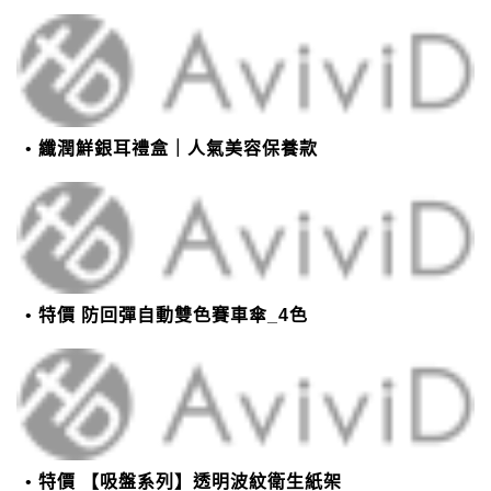
纖潤鮮銀耳禮盒｜人氣美容保養款
特價 防回彈自動雙色賽車傘_4色
特價 【吸盤系列】透明波紋衛生紙架