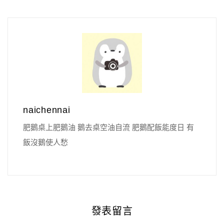
naichennai
肥鵝桌上肥鵝油 鵝去桌空油自流 肥鵝配飯能度日 有
飯沒鵝使人愁
發表留言