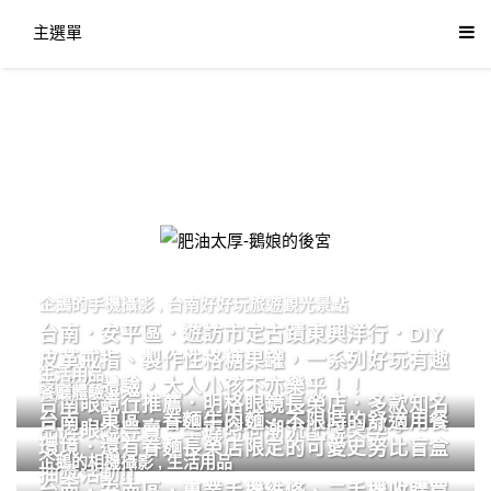
主選單
肥油太厚-鵝娘的後宮
企鵝的手機攝影
,
台南好好玩旅遊觀光景點
台南．安平區．遊訪市定古蹟東興洋行．DIY
皮革戒指、製作性格糖果罐，一系列好玩有趣
生活用品
的手作體驗，大人小孩不亦樂乎！！
餐廳體驗
台南眼鏡行推薦．明格眼鏡長榮店．多款知名
台南．東區．眷麵牛肉麵．不限時的舒適用餐
品牌眼鏡專賣．掌握時尚潮流配鏡美學。
環境．還有眷麵長榮店限定的可愛史努比盲盒
企鵝的相機攝影
,
生活用品
抽獎活動!!