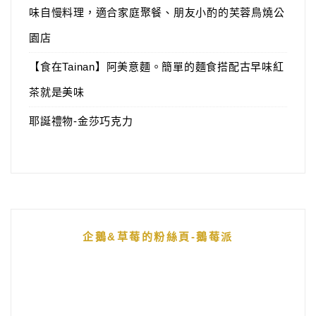
味自慢料理，適合家庭聚餐、朋友小酌的芙蓉鳥燒公
園店
【食在Tainan】阿美意麵。簡單的麵食搭配古早味紅
茶就是美味
耶誕禮物-金莎巧克力
企鵝&草莓的粉絲頁-鵝莓派