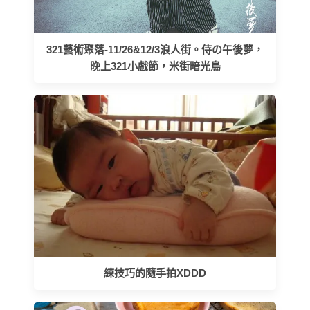
321藝術聚落-11/26&12/3浪人街。侍の午後夢，
晚上321小戲節，米街暗光鳥
練技巧的隨手拍XDDD