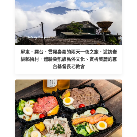
屏東．霧台．雲霧裊裊的兩天一夜之旅．遊訪岩
板藝術村．體驗魯凱族民俗文化、賞析美麗的霧
台基督長老教會