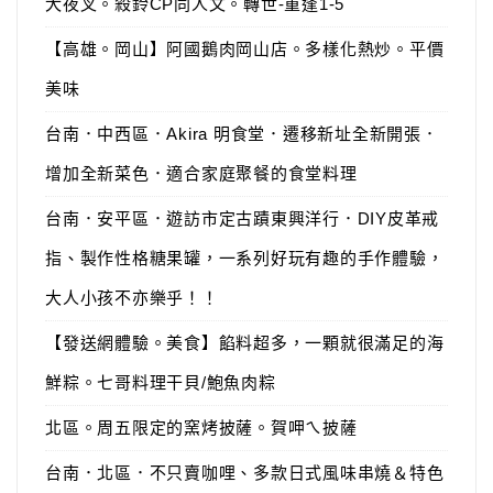
犬夜叉。殺鈴CP同人文。轉世-重逢1-5
【高雄。岡山】阿國鵝肉岡山店。多樣化熱炒。平價
美味
台南．中西區．Akira 明食堂．遷移新址全新開張．
增加全新菜色．適合家庭聚餐的食堂料理
台南．安平區．遊訪市定古蹟東興洋行．DIY皮革戒
指、製作性格糖果罐，一系列好玩有趣的手作體驗，
大人小孩不亦樂乎！！
【發送網體驗。美食】餡料超多，一顆就很滿足的海
鮮粽。七哥料理干貝/鮑魚肉粽
北區。周五限定的窯烤披薩。賀呷ㄟ披薩
台南．北區．不只賣咖哩、多款日式風味串燒＆特色