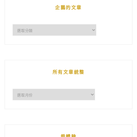
企鵝的文章
企
鵝
的
文
章
所有文章統整
所
有
文
章
統
愛體驗