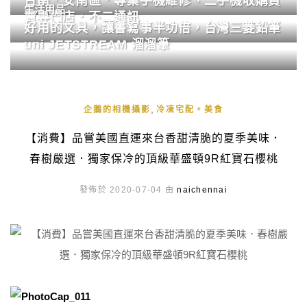
台南．安南區．專業手機維修、二手機收購買
生活用品
賣專門店．不二通訊
好用的文具，讓書寫事半功倍，台灣三菱鉛筆
uni JETSTREAM 溜溜筆
,
企鵝的相機攝影
冷凍宅配。美食
【消費】品嘗美國直運來台香甜清脆的夏季美味．
春樹嚴選．獨家保冷的頂級華盛頓9R紅寶石櫻桃
發佈於 2020-07-04 由
naichennai