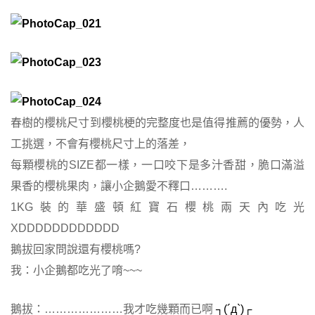
春樹的櫻桃尺寸到櫻桃梗的完整度也是值得推薦的優勢，人
工挑選，不會有櫻桃尺寸上的落差，
每顆櫻桃的SIZE都一樣，一口咬下是多汁香甜，脆口滿溢
果香的櫻桃果肉，讓小企鵝愛不釋口……….
1KG裝的華盛頓紅寶石櫻桃兩天內吃光
XDDDDDDDDDDDD
鵝拔回家問說還有櫻桃嗎?
我：小企鵝都吃光了唷~~~
鵝拔：…………………我才吃幾顆而已啊
┐(´д`)┌