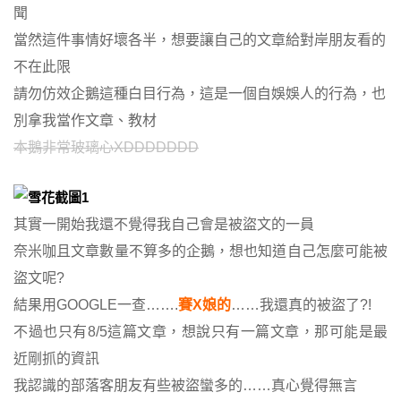
聞
當然這件事情好壞各半，想要讓自己的文章給對岸朋友看的
不在此限
請勿仿效企鵝這種白目行為，這是一個自娛娛人的行為，也
別拿我當作文章、教材
本鵝非常玻璃心XDDDDDDD
其實一開始我還不覺得我自己會是被盜文的一員
奈米咖且文章數量不算多的企鵝，想也知道自己怎麼可能被
盜文呢?
結果用GOOGLE一查…….
賽X娘的
……我還真的被盜了?!
不過也只有8/5這篇文章，想說只有一篇文章，那可能是最
近剛抓的資訊
我認識的部落客朋友有些被盜蠻多的……真心覺得無言