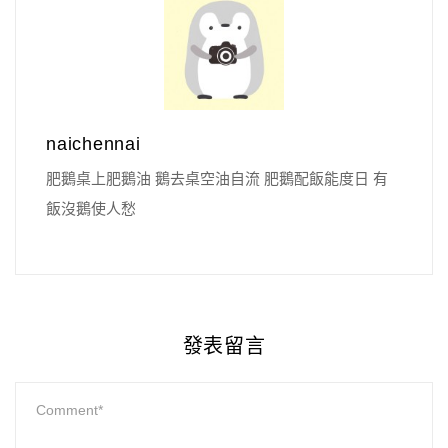
naichennai
肥鵝桌上肥鵝油 鵝去桌空油自流 肥鵝配飯能度日 有
飯沒鵝使人愁
發表留言