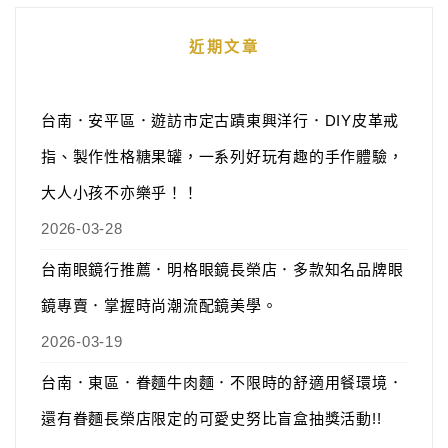
近期文章
台南．安平區．遊訪市定古蹟東興洋行．DIY皮革戒
指、製作性格糖果罐，一系列好玩有趣的手作體驗，
大人小孩不亦樂乎！！
2026-03-28
台南眼鏡行推薦．明格眼鏡長榮店．多款知名品牌眼
鏡專賣．掌握時尚潮流配鏡美學。
2026-03-19
台南．東區．眷麵牛肉麵．不限時的舒適用餐環境．
還有眷麵長榮店限定的可愛史努比盲盒抽獎活動!!