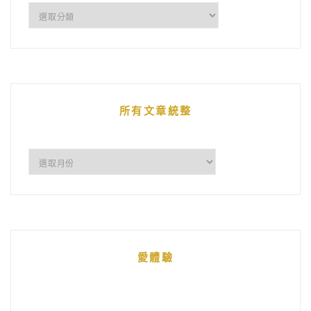
企
鵝
的
文
章
所有文章統整
所
有
文
章
統
愛體驗
整