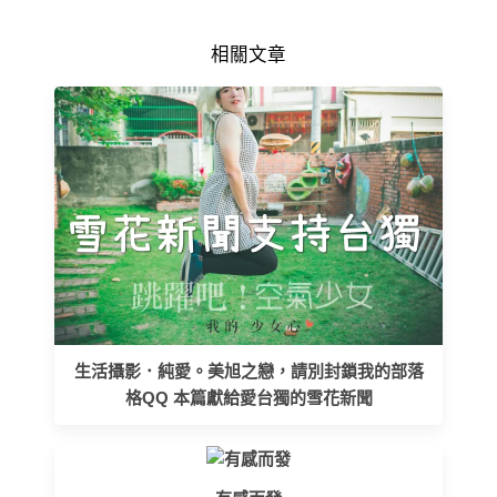
相關文章
生活攝影．純愛。美旭之戀，請別封鎖我的部落
格QQ 本篇獻給愛台獨的雪花新聞