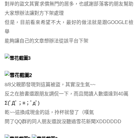
對岸的盜文其實求償無門的居多，也感謝部落客的朋友幫助
大家想辦法讓對方下架處理
但是，目前看來希望不大，最好的做法就是跟GOOGLE檢
舉
能夠讓自己的文章想辦法從該平台下架
8
/8父親節發現到這篇被盜，其實沒生氣~~
反之在臉書還跟朋友調侃一下，而且閱讀人數還達到40萬
Σ(ﾟДﾟ；≡；ﾟдﾟ)
乾~~這換成現金的話，拎杯就發了（嘆氣
問了QQ群的同人朋友還說沒聽過雪花新聞XDDDDDD