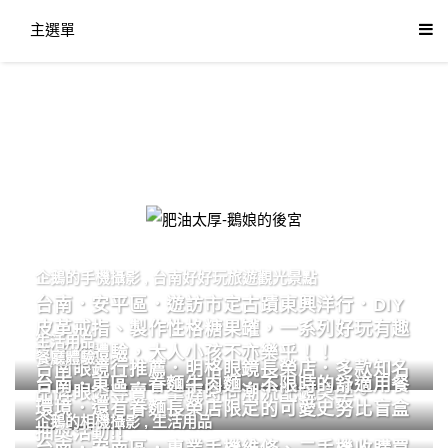
主選單
肥油太厚-鵝娘的後宮
企鵝的手機攝影
,
台南好好玩旅遊觀光景點
台南．安平區．遊訪市定古蹟東興洋行．DIY
皮革戒指、製作性格糖果罐，一系列好玩有趣
生活用品
的手作體驗，大人小孩不亦樂乎！！
餐廳體驗
台南眼鏡行推薦．明格眼鏡長榮店．多款知名
台南．東區．眷麵牛肉麵．不限時的舒適用餐
品牌眼鏡專賣．掌握時尚潮流配鏡美學。
環境．還有眷麵長榮店限定的可愛史努比盲盒
企鵝的相機攝影
,
生活用品
抽獎活動!!