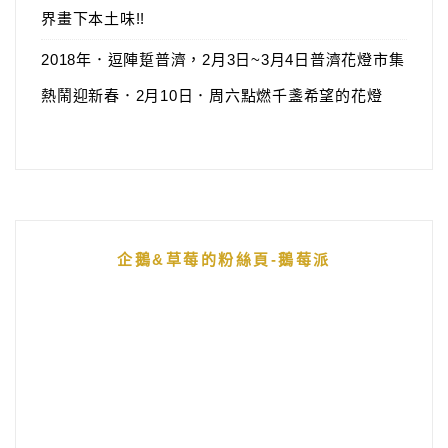
界畫下本土味!!
2018年．逗陣踅普濟，2月3日~3月4日普濟花燈市集
熱鬧迎新春．2月10日．周六點燃千盞希望的花燈
企鵝&草莓的粉絲頁-鵝莓派