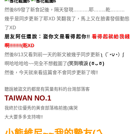
然後8/9發了新食記後，隔天發現……….耶……..乾………
幾乎是同步更新了耶XD
笑翻我了，馬上又在臉書發個動態
了XD
朋友阿任還說：盜你文是看得起你!!
看得起就給我錢
啊!!!!!!!!(乾XD
然後8/13又看到前一天的新文被幾乎同步更新
ʅ（´◔౪◔）ʃ
啊哈哈哈哈~~完全不想截圖了
(笑到噴淚
(ㆆᴗㆆ)
然後，今天就來看這篇會不會同步更新了唷!!
聽說被盜文的都是有質量有料的台灣部落客
TAIWAN NO.1
我終於往優秀的美食部落格前進(痛哭
大大要多多支持唷!!
小熊維尼~~我的摯友(ㄟ