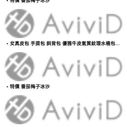
特價 番茄梅子冰沙
女真皮包 手提包 斜背包 優雅牛皮氣質紋理水桶包(2色)【XBO7950112】＊艾美時尚(現+預)
特價 番茄梅子冰沙