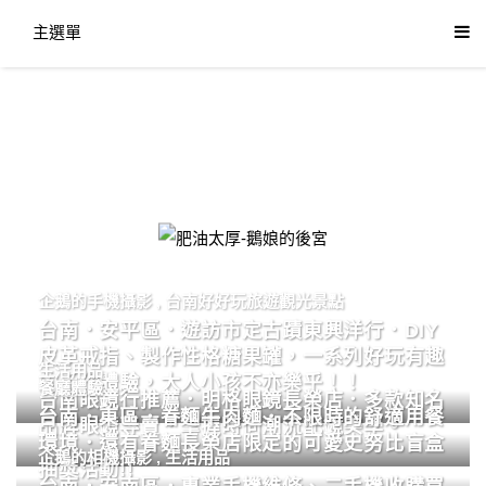
主選單
肥油太厚-鵝娘的後宮
企鵝的手機攝影
,
台南好好玩旅遊觀光景點
台南．安平區．遊訪市定古蹟東興洋行．DIY
皮革戒指、製作性格糖果罐，一系列好玩有趣
生活用品
的手作體驗，大人小孩不亦樂乎！！
餐廳體驗
台南眼鏡行推薦．明格眼鏡長榮店．多款知名
台南．東區．眷麵牛肉麵．不限時的舒適用餐
品牌眼鏡專賣．掌握時尚潮流配鏡美學。
環境．還有眷麵長榮店限定的可愛史努比盲盒
企鵝的相機攝影
,
生活用品
抽獎活動!!