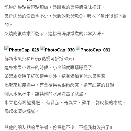
凱琳的餐點皆現點現做，熱騰騰的叉燒飯滋味極好，
叉燒肉給的份量也不少，米飯的部分軟Q，吸收了醬汁後超下飯
的。
叉燒肉很軟嫩不乾柴，連排骨湯都燉煮的非常入味。
鮮新水果茶$160元(點餐可折抵50元)
這杯水果茶端來的時候，小企鵝就眼睛睜亮了。
茶湯本身除了紅茶跟金桔外，還有添加其他水果熬煮
喝起來甜度適中，有金桔果香跟微酸感，還有紅茶的甘韻
倒入水果杯中，讓其他的水果豐富了茶湯，
水果也有經過挑選， 有番茄、奇異果、蘋果、剝皮後的柑橘，
喝起來清爽解膩。
其他的朋友點的早午餐，份量也不少，不過我就沒拍了!!