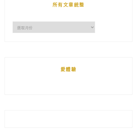
所有文章統整
所
有
文
章
統
愛體驗
整