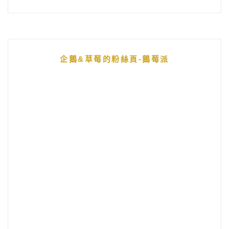
企鵝&草莓的粉絲頁-鵝莓派