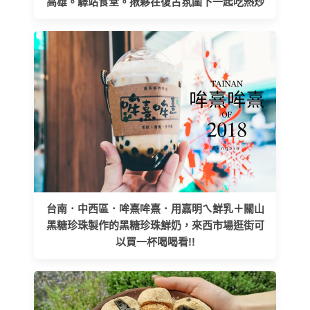
高雄。驛站食堂。揪夥在復古氛圍下一起吃熱炒
台南．中西區．哞熹哞熹．用嘉明ㄟ鮮乳＋關山
黑糖珍珠製作的黑糖珍珠鮮奶，來西市場逛街可
以買一杯喝喝看!!