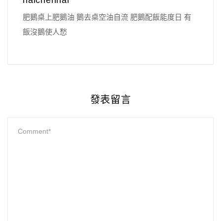
肥鵝桌上肥鵝油 鵝去桌空油自流 肥鵝配飯能度日 有
飯沒鵝使人愁
發表留言