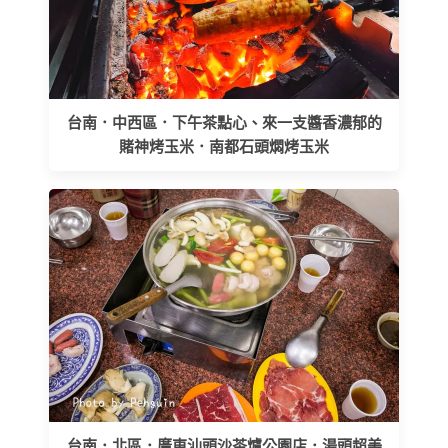
台南．中西區．下午茶點心、來一支醬香濃郁的
賭神烤玉米．南都石頭燜烤玉米
台南．北區．廣東汕頭沙茶爐公園店．湯頭超美