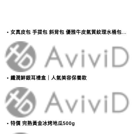
女真皮包 手提包 斜背包 優雅牛皮氣質紋理水桶包(2色)【XBO7950112】＊艾美時尚(現+預)
纖潤鮮銀耳禮盒｜人氣美容保養款
特價 完熟黃金冰烤地瓜500g