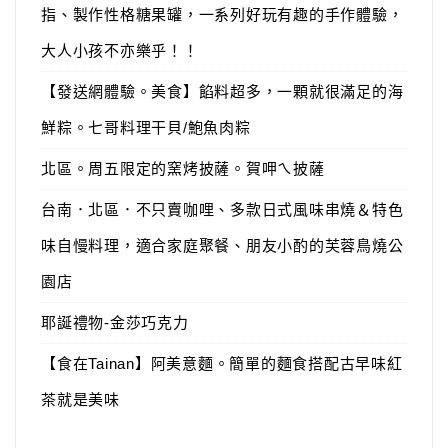
指、製作性格糖果罐，一系列好玩有趣的手作體驗，
大人小孩不亦樂乎！！
【發送網體驗。美食】餡料超多，一顆就很滿足的海
鮮粽。七哥料理干貝/鮑魚肉粽
北區。周五限定的窯烤披薩。賀呷ㄟ披薩
台南．北區．不只賣咖哩、多款日式風味串燒＆特色
味自慢料理，適合家庭聚餐、朋友小酌的芙蓉鳥燒公
園店
耶誕禮物-金莎巧克力
【食在Tainan】阿美意麵。簡單的麵食搭配古早味紅
茶就是美味