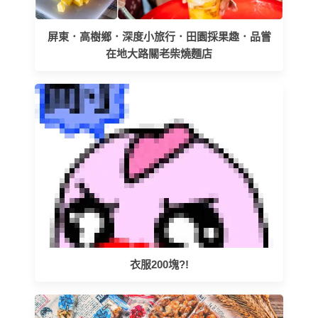
屏東．高樹鄉．深度小旅行．田園採果趣．品嘗
在地大路關老柴燒麵店
衣服200塊?!