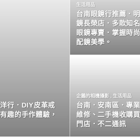
生活用品
台南眼鏡行推薦．
鏡長榮店．多款知
眼鏡專賣．掌握時
配鏡美學。
企鵝的相機攝影
,
生活用品
洋行．DIY皮革戒
台南．安南區．專
玩有趣的手作體驗，
維修、二手機收購
門店．不二通訊