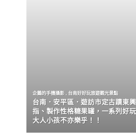
企鵝的手機攝影
,
台南好好玩旅遊觀光景點
台南．安平區．遊訪市定古蹟東興
指、製作性格糖果罐，一系列好
大人小孩不亦樂乎！！