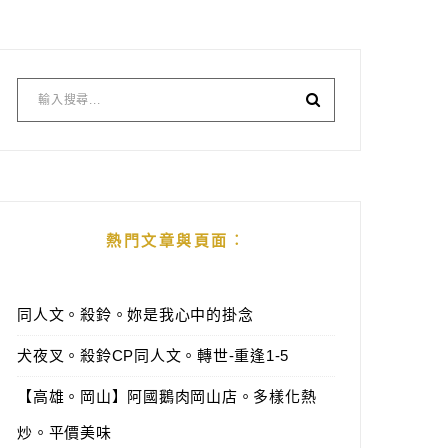
熱門文章與頁面︰
同人文。殺鈴。妳是我心中的掛念
犬夜叉。殺鈴CP同人文。轉世-重逢1-5
【高雄。岡山】阿國鵝肉岡山店。多樣化熱
炒。平價美味