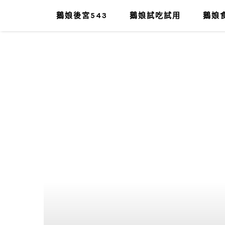
鵝娘後宮543
鵝娘試吃試用
鵝娘食
肥油太厚