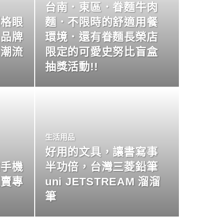
台南．東區．眷麵牛肉
明格眼
麵．不限時的舒適用餐
名品牌
環境．還有眷麵長榮店
尚潮流
限定的可愛史努比盲盒
抽獎活動!!
生活用品
好用的文具，讓書寫事
業手機
半功倍，台灣三菱鉛筆
買賣專
uni JETSTREAM 溜溜
筆