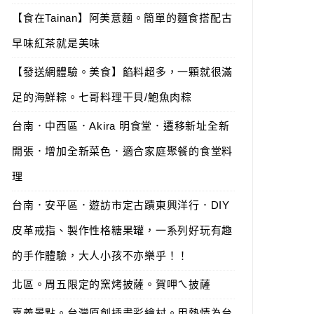
【食在Tainan】阿美意麵。簡單的麵食搭配古
早味紅茶就是美味
【發送網體驗。美食】餡料超多，一顆就很滿
足的海鮮粽。七哥料理干貝/鮑魚肉粽
台南．中西區．Akira 明食堂．遷移新址全新
開張．增加全新菜色．適合家庭聚餐的食堂料
理
台南．安平區．遊訪市定古蹟東興洋行．DIY
皮革戒指、製作性格糖果罐，一系列好玩有趣
的手作體驗，大人小孩不亦樂乎！！
北區。周五限定的窯烤披薩。賀呷ㄟ披薩
嘉義景點。台灣原創插畫彩繪村。用熱情為台