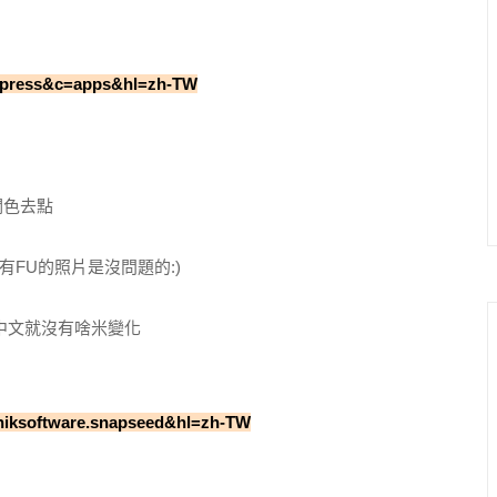
0Express&c=apps&hl=zh-TW
潤色去點
FU的照片是沒問題的:)
中文就沒有啥米變化
m.niksoftware.snapseed&hl=zh-TW