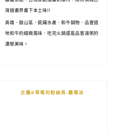
灣插畫界畫下本土味!!
高雄．鼓山區．錵鑶水產．和牛鍋物．品嘗道
地和牛的細緻風味．吃完火鍋還能品嘗湯粥的
濃郁美味。
企鵝&草莓的粉絲頁-鵝莓派