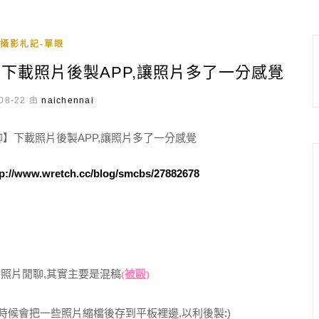
攝影札記-單眼
下載照片後製APP,讓照片多了一分感覺
08-22 由
naichennai
tp://www.wretch.cc/blog/smcbs/27882678
的照片閒聊,其實主要是混稿
(被毆)
有時候會把一些照片縮檔後存到平板裡邊,以利後製:)