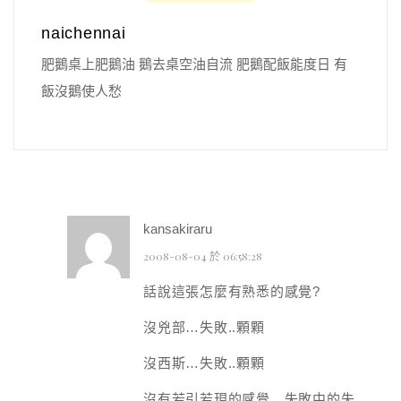
naichennai
肥鵝桌上肥鵝油 鵝去桌空油自流 肥鵝配飯能度日 有
飯沒鵝使人愁
kansakiraru
2008-08-04 於 06:58:28
話說這張怎麼有熟悉的感覺?
沒兇部…失敗..顆顆
沒西斯…失敗..顆顆
沒有若引若現的感覺…失敗中的失