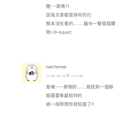
喔~~是嗎?!
因為文章都是拼命的打
根本沒在看的…….腦中一整個腐爛
物=3=&quot;
naichennai
2008-08-05 於 01:30:58
是唷~~~那剛好……我找到一個御
姐圖要奉獻給你的
過一段時間你就知道了!!