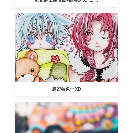
死氣綱上墨貼圖+閒聊543...........
練習著色~~XD