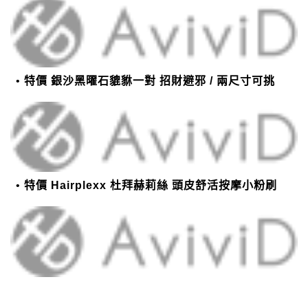
特價 銀沙黑曜石貔貅一對 招財避邪 / 兩尺寸可挑
特價 Hairplexx 杜拜赫莉絲 頭皮舒活按摩小粉刷