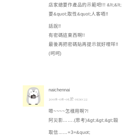
店家總要作產品的示範吧!!! &lt;&lt;
要&quot;取性&quot;人客唒!!
話說!!
有密碼這東西啊!!
最後再把密碼貼再提示就好哩咩!!
(呵呵)
naichennai
2008-08-05 於 01:10:22
嗯~~~~怎樣用啊?!
阿災影…….(思考)&gt;&gt;&gt;毆
取信……=3=&quot;