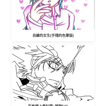
自繪的女生(手殘的色筆版)