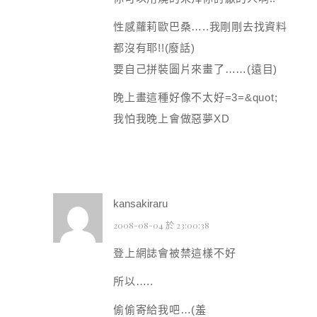
性感蘿莉歐巴桑…..我剛剛去找資料
都沒有耶!!(廢話)
要自己拼裝圖片來畫了……(遠目)
晚上畫這種好像不太好=3=&quot;
我怕我晚上會做惡夢XD
kansakiraru
2008-08-04 於 23:00:38
登上網誌會被禁這樣不好
所以…..
偷偷寄給我吧…(羞