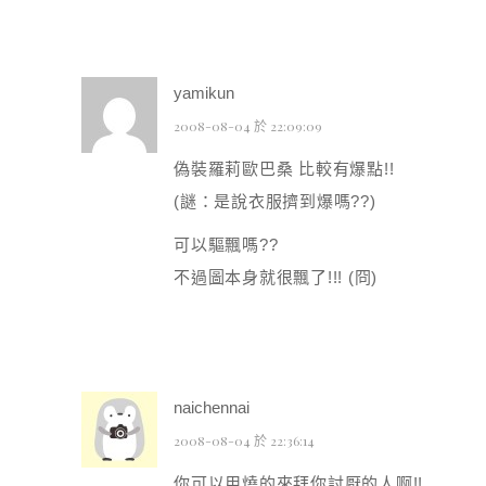
yamikun
2008-08-04 於 22:09:09
偽裝羅莉歐巴桑 比較有爆點!!
(謎：是說衣服擠到爆嗎??)
可以驅飄嗎??
不過圖本身就很飄了!!! (冏)
naichennai
2008-08-04 於 22:36:14
你可以用燒的來拜你討厭的人啊!!