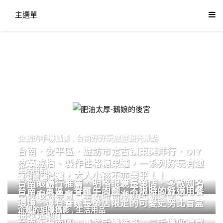
主選單
肥油太厚-鵝娘的後宮
企鵝的手機攝影
,
台南好好玩旅遊觀光景點
台南．安平區．遊訪市定古蹟東興洋行．DIY
皮革戒指、製作性格糖果罐，一系列好玩有趣
生活用品
的手作體驗，大人小孩不亦樂乎！！
餐廳體驗
台南眼鏡行推薦．明格眼鏡長榮店．多款知名
台南．東區．眷麵牛肉麵．不限時的舒適用餐
品牌眼鏡專賣．掌握時尚潮流配鏡美學。
環境．還有眷麵長榮店限定的可愛史努比盲盒
企鵝的相機攝影
,
生活用品
抽獎活動!!