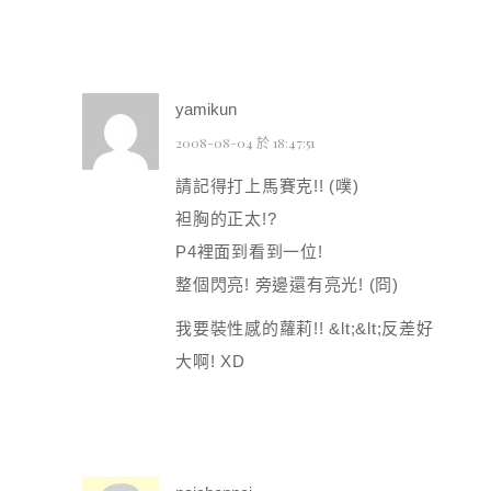
yamikun
2008-08-04 於 18:47:51
請記得打上馬賽克!! (噗)
袒胸的正太!?
P4裡面到看到一位!
整個閃亮! 旁邊還有亮光! (冏)
我要裝性感的蘿莉!! &lt;&lt;反差好
大啊! XD