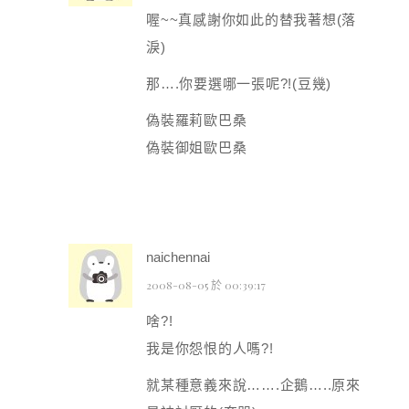
喔~~真感謝你如此的替我著想(落
淚)
那….你要選哪一張呢?!(豆幾)
偽裝羅莉歐巴桑
偽裝御姐歐巴桑
naichennai
2008-08-05 於 00:39:17
啥?!
我是你怨恨的人嗎?!
就某種意義來說…….企鵝…..原來