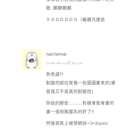
敗..顆顆顆顆
ＸＤＤＤＤＤＤ（繼續光速逃
naichennai
2008-08-04 於 16:22:11
熟悉感?!
制服的部份是看一些圖圖畫來的(畢
竟我又不是真的制服控)
你說的那些………有機會我會畫的
畫一張袒胸露乳的好了!!
然後就馬上被禁網誌=3=&quot;