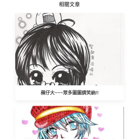
相關文章
蘋仔大~~~眾多圖圖請笑納!!