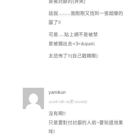
是被討厭的(奔哭)
話說……..我剛剛又找到一張超爆的
圖了!!
可是….貼上網不是被禁
是被踢出去=3=&quot;
太恐怖了!!(自己戳瞎眼)
yamikun
2008-08-05 於 01:06:57
沒有啊!!
只是要對付討厭的人前~要知道效果
咩!