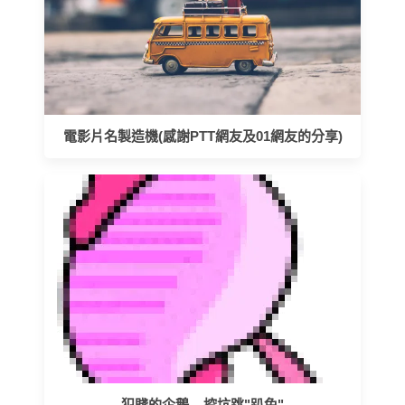
電影片名製造機(感謝PTT網友及01網友的分享)
犯賤的企鵝....挖坑跳"趴兔"