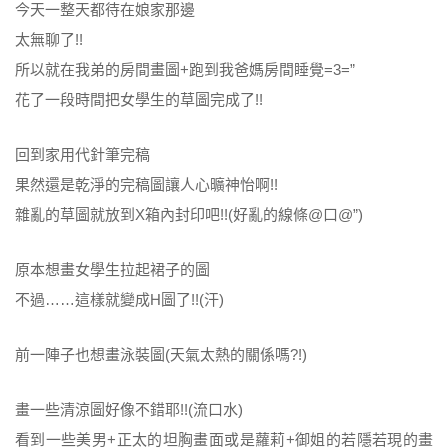
今天一整天都待在娘家那邊
太無聊了!!
所以就在我弟的房間畫圖+跑到我爸媽房間睡覺=3=”
花了一段時間把女學生的草圖完成了!!
回到家用代針筆完稿
果然還是乾淨的完稿圖讓人心曠神怡啊!!
雜亂的草圖就放到X箱內封印吧!!(好亂的線條@口@”)
原本想畫女學生拉起裙子的圖
不過……這樣就變成H圖了!!(汗)
前一陣子也想畫泳裝圖(天氣太熱的關係嗎?!)
畫一些清涼圖好像不錯耶!!(流口水)
看到一些美男+正太的坦胸畫面或是蘿莉+御姐的若隱若現的畫