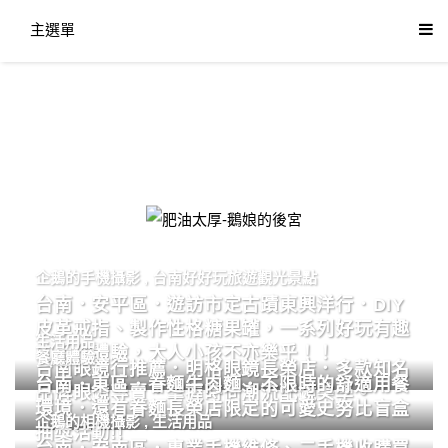
主選單
肥油太厚-鵝娘的後宮
企鵝的手機攝影
,
台南好好玩旅遊觀光景點
台南．安平區．遊訪市定古蹟東興洋行．DIY
皮革戒指、製作性格糖果罐，一系列好玩有趣
生活用品
的手作體驗，大人小孩不亦樂乎！！
餐廳體驗
台南眼鏡行推薦．明格眼鏡長榮店．多款知名
台南．東區．眷麵牛肉麵．不限時的舒適用餐
品牌眼鏡專賣．掌握時尚潮流配鏡美學。
環境．還有眷麵長榮店限定的可愛史努比盲盒
企鵝的相機攝影
,
生活用品
抽獎活動!!