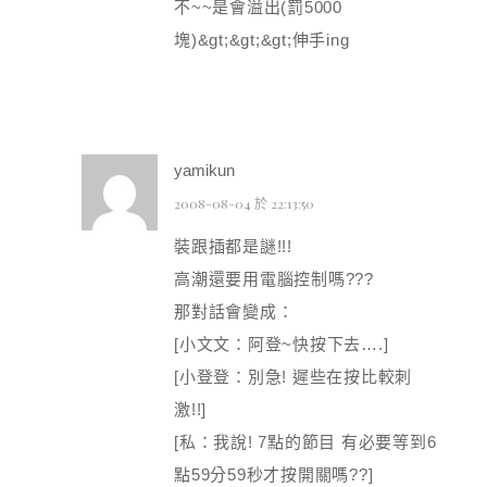
不~~是會溢出(罰5000
塊)&gt;&gt;&gt;伸手ing
yamikun
2008-08-04 於 22:13:50
裝跟插都是謎!!!
高潮還要用電腦控制嗎???
那對話會變成：
[小文文：阿登~快按下去….]
[小登登：別急! 遲些在按比較刺
激!!]
[私：我說! 7點的節目 有必要等到6
點59分59秒才按開關嗎??]