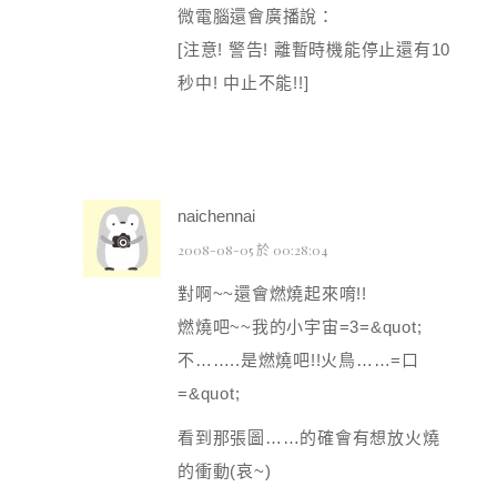
微電腦還會廣播說：
[注意! 警告! 離暫時機能停止還有10
秒中! 中止不能!!]
naichennai
2008-08-05 於 00:28:04
對啊~~還會燃燒起來唷!!
燃燒吧~~我的小宇宙=3=&quot;
不……..是燃燒吧!!火鳥……=口
=&quot;
看到那張圖……的確會有想放火燒
的衝動(哀~)