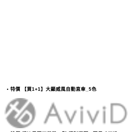
特價 【買1+1】大顯威風自動直傘_5色