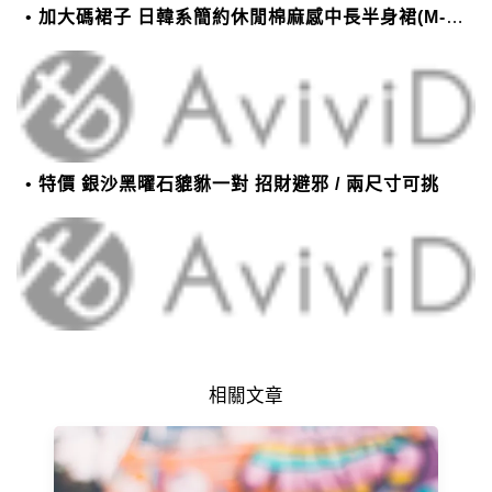
加大碼裙子 日韓系簡約休閒棉麻感中長半身裙(M-2XL)【XMS54038】＊艾美時尚(現+預)
特價 銀沙黑曜石貔貅一對 招財避邪 / 兩尺寸可挑
相關文章