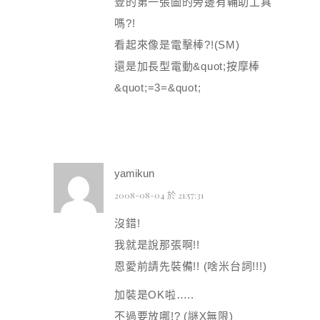
登的第一張圖的旁邊有輔助工具
嗎?!
看起來像是電擊棒?!(SM)
還是加長型電動&quot;按摩棒
&quot;=3=&quot;
yamikun
2008-08-04 於 21:57:31
沒錯!
我就是說那張啊!!
恩愛前請先裝備!! (啥米台詞!!!)
加裝是OK啦…..
不過要放哪!? (謎X無限)