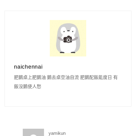
naichennai
肥鵝桌上肥鵝油 鵝去桌空油自流 肥鵝配飯能度日 有
飯沒鵝使人愁
yamikun