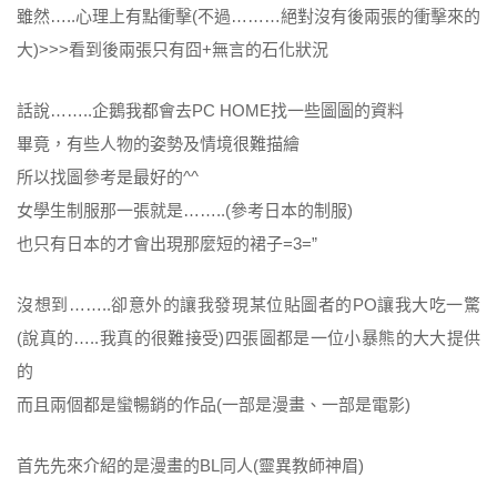
雖然…..心理上有點衝擊(不過………絕對沒有後兩張的衝擊來的
大)>>>看到後兩張只有囧+無言的石化狀況
話說……..企鵝我都會去PC HOME找一些圖圖的資料
畢竟，有些人物的姿勢及情境很難描繪
所以找圖參考是最好的^^
女學生制服那一張就是……..(參考日本的制服)
也只有日本的才會出現那麼短的裙子=3=”
沒想到……..卻意外的讓我發現某位貼圖者的PO讓我大吃一驚
(說真的…..我真的很難接受)四張圖都是一位小暴熊的大大提供
的
而且兩個都是蠻暢銷的作品(一部是漫畫、一部是電影)
首先先來介紹的是漫畫的BL同人(靈異教師神眉)