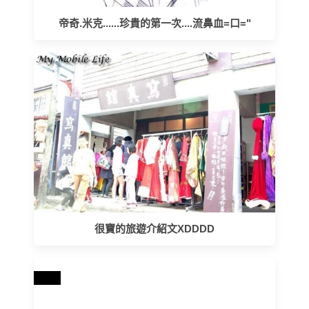
帝奇.米克......珍貴的第一次....流鼻血=口="
很寶的旅遊介紹文XDDDD