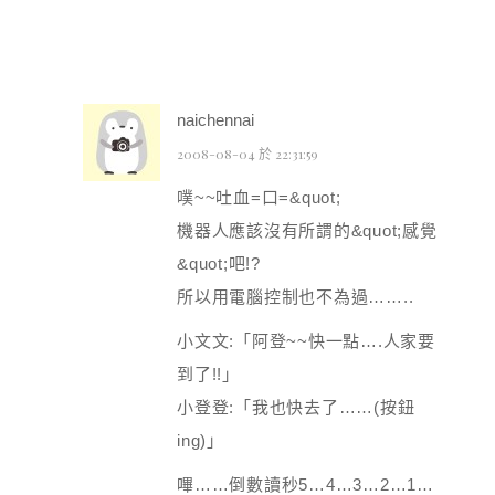
naichennai
2008-08-04 於 22:31:59
噗~~吐血=口=&quot;
機器人應該沒有所謂的&quot;感覺
&quot;吧!?
所以用電腦控制也不為過……..
小文文:「阿登~~快一點….人家要
到了!!」
小登登:「我也快去了……(按鈕
ing)」
嗶……倒數讀秒5…4…3…2…1…