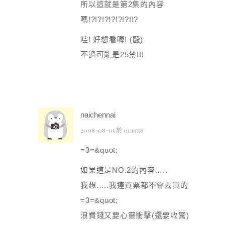
所以這就是第2集的內容
嗎!?!?!?!?!?!?!!?
哇! 好想看喔! (毆)
不過可能是25禁!!!
naichennai
2008-08-05 於 01:19:58
=3=&quot;
如果這是NO.2的內容…..
我想…..我連買票都不會去買的
=3=&quot;
浪費錢又要心靈衝擊(還要收驚)