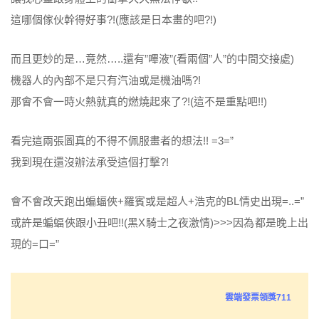
這哪個傢伙幹得好事?!(應該是日本畫的吧?!)
而且更妙的是…竟然…..還有”嗶液”(看兩個”人”的中間交接處)
機器人的內部不是只有汽油或是機油嗎?!
那會不會一時火熱就真的燃燒起來了?!(這不是重點吧!!)
看完這兩張圖真的不得不佩服畫者的想法!! =3=”
我到現在還沒辦法承受這個打擊?!
會不會改天跑出蝙蝠俠+羅賓或是超人+浩克的BL情史出現=..=”
或許是蝙蝠俠跟小丑吧!!(黑X騎士之夜激情)>>>因為都是晚上出
現的=口=”
雲端發票領獎711