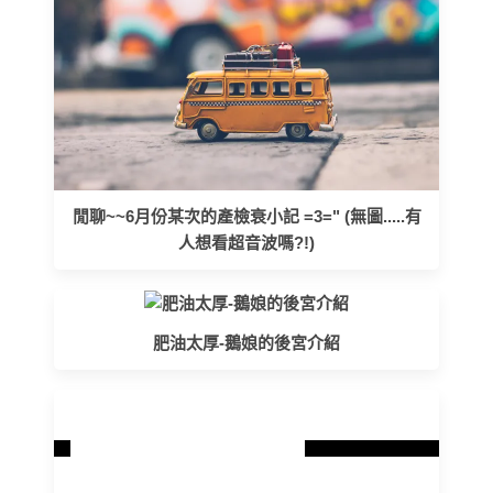
閒聊~~6月份某次的產檢衰小記 =3=" (無圖.....有
人想看超音波嗎?!)
肥油太厚-鵝娘的後宮介紹