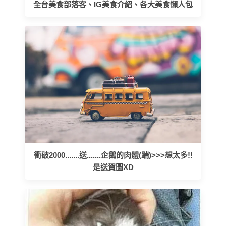
全台美食部落客、IG美食介紹、各大美食懶人包
衝破2000.......送.......企鵝的肉體(踹)>>>想太多!!
是送賀圖XD