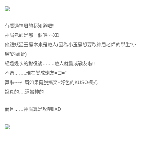
有看過神眉的都知道吧!!
神眉老師是哪一個吧~~XD
他跟妖狐玉藻本來是敵人(因為小玉藻想要取神眉老師的學生”小
廣”的頭骨)
經過幾次的對役後……..敵人就變成戰友啦!!
不過……..現在變成炮友=口=”
算啦~~神眉如果擺脫搞笑+好色的KUSO模式
說真的….還蠻帥的
而且……神眉算是攻吧!!XD