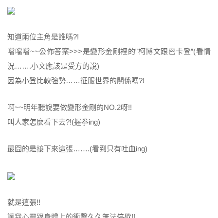
知道兩位主角是誰嗎?!
噹噹噹~~公佈答案>>>是變形金剛裡的”柯博文跟密卡登”(看情
況…….小文應該是受方的說)
因為小登比較強勢……征服世界的關係嗎?!
啊~~明年聽說要做變形金剛的NO.2呀!!
叫人家怎麼看下去?!(握拳ing)
最囧的是接下來這張…….(看到只有吐血ing)
就是這張!!
讓我心靈跟身體上的衝擊久久無法停歇!!