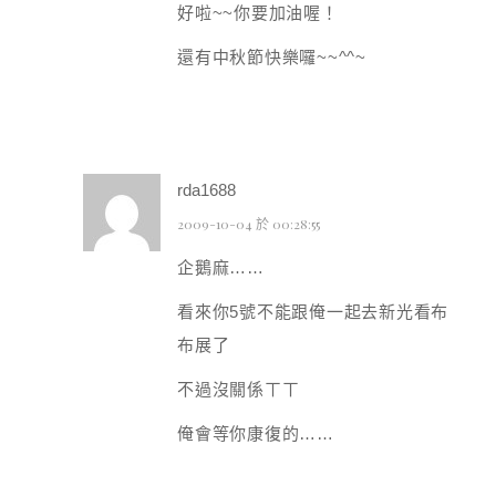
好啦~~你要加油喔！
還有中秋節快樂囉~~^^~
rda1688
2009-10-04 於 00:28:55
企鵝麻……
看來你5號不能跟俺一起去新光看布
布展了
不過沒關係ㄒㄒ
俺會等你康復的……