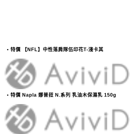
特價 【NFL】中性落肩隊伍印花T-淺卡其
特價 Napla 娜普菈 N.系列 乳油木保濕乳 150g