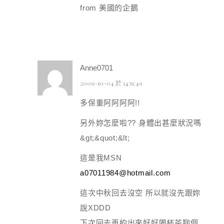
from 美國的企鵝
Anne0701
2009-10-04 於 14:51:49
多保重阿阿阿阿!!
另外妳怎麼啦?? 身體出甚麼狀況嗎
&gt;&quot;&lt;
這是我MSN
a07011984@hotmail.com
這次中秋回去沒空 所以就沒先跟妳
說XDDD
下次回去再約出來好好喝杯茶聊個