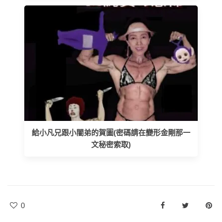
給小凡兄跟小闇弟的賀圖(密碼請在變形金剛那一
文秘密索取)
0