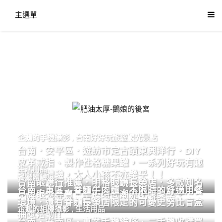
主選單
肥油太厚-鵝娘的後宮
企鵝的手機攝影
,
台南好好玩旅遊觀光景點
台南．安平區．遊訪市定古蹟東興洋行．DIY
皮革戒指、製作性格糖果罐，一系列好玩有趣
生活用品
的手作體驗，大人小孩不亦樂乎！！
餐廳體驗
台南眼鏡行推薦．明格眼鏡長榮店．多款知名
台南．東區．眷麵牛肉麵．不限時的舒適用餐
品牌眼鏡專賣．掌握時尚潮流配鏡美學。
環境．還有眷麵長榮店限定的可愛史努比盲盒
企鵝的相機攝影
,
生活用品
抽獎活動!!