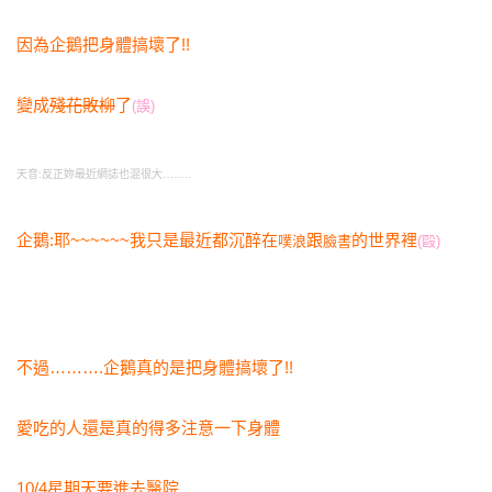
因為企鵝把身體搞壞了!!
變成
殘花敗柳
了
(誤)
天音:反正妳最近網誌也混很大……..
企鵝:耶~~~~~~我只是最近都沉醉在
跟
的世界裡
噗浪
臉書
(毆)
不過……….企鵝真的是把身體搞壞了!!
愛吃的人還是真的得多注意一下身體
10/4星期天要進去醫院