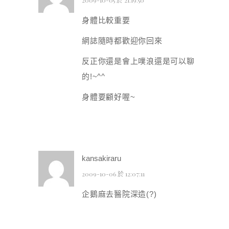
身體比較重要
網誌隨時都歡迎你回來
反正你還是會上噗浪還是可以聊
的!~^^
身體要顧好喔~
kansakiraru
2009-10-06 於 12:07:11
企鵝麻去醫院深造(?)