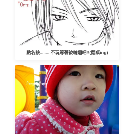
點名骸.........不玩等著被輪迴吧!!(翻桌ing)