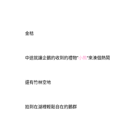
金桔
中途就讓企鵝的收到的禮物”
小熊
“來湊個熱鬧
還有竹林空地
拍到在湖裡輕鬆自在的鵝群