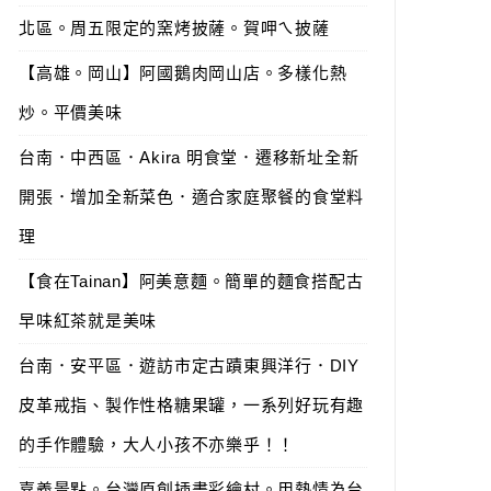
北區。周五限定的窯烤披薩。賀呷ㄟ披薩
【高雄。岡山】阿國鵝肉岡山店。多樣化熱
炒。平價美味
台南．中西區．Akira 明食堂．遷移新址全新
開張．增加全新菜色．適合家庭聚餐的食堂料
理
【食在Tainan】阿美意麵。簡單的麵食搭配古
早味紅茶就是美味
台南．安平區．遊訪市定古蹟東興洋行．DIY
皮革戒指、製作性格糖果罐，一系列好玩有趣
的手作體驗，大人小孩不亦樂乎！！
嘉義景點。台灣原創插畫彩繪村。用熱情為台