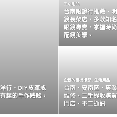
生活用品
台南眼鏡行推薦．
鏡長榮店．多款知
眼鏡專賣．掌握時
配鏡美學。
企鵝的相機攝影
,
生活用品
洋行．DIY皮革戒
台南．安南區．專
玩有趣的手作體驗，
維修、二手機收購
門店．不二通訊