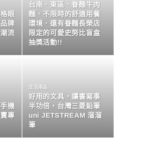
台南．東區．眷麵牛肉
明格眼
麵．不限時的舒適用餐
名品牌
環境．還有眷麵長榮店
尚潮流
限定的可愛史努比盲盒
抽獎活動!!
生活用品
好用的文具，讓書寫事
業手機
半功倍，台灣三菱鉛筆
買賣專
uni JETSTREAM 溜溜
筆