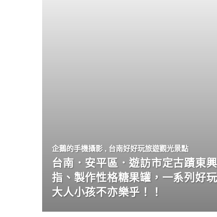
企鵝的手機攝影
,
台南好好玩旅遊觀光景點
台南．安平區．遊訪市定古蹟東興
指、製作性格糖果罐，一系列好
大人小孩不亦樂乎！！