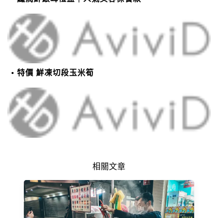
特價 鮮凍切段玉米筍
相關文章