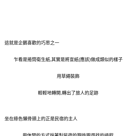
這就是企鵝喜歡的巧思之一
乍看是捲筒衛生紙,其實是將宣紙(應該)做成類似的樣子
用草繩裝飾
輕輕地轉開,轉出了旅人的足跡
坐在綠色懶骨頭上的正是民宿的主人
用休閒的方式說著對民宿的期許跟尋找的過程