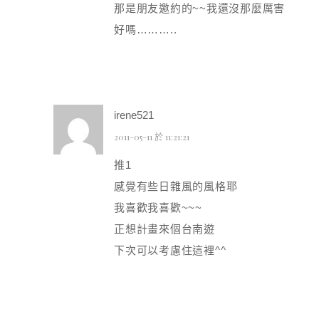
那是朋友邀約的~~我還沒那麼厲害
好嗎………..
irene521
2011-05-11 於 11:21:21
推1
感覺有些日雜風的風格耶
我喜歡我喜歡~~~
正想計畫來個台南遊
下次可以考慮住這裡^^