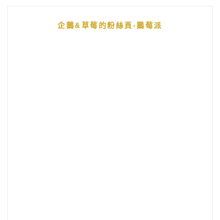
企鵝&草莓的粉絲頁-鵝莓派