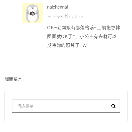
naichennai
2011-05-14 於 09:54:49
OK~老闆娘有部落格唷~上網搜尋轉
圈圈就OK了^_^小公主有去就可以
期待妳的照片了=W=
關閉留言