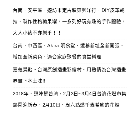
台南．安平區．遊訪市定古蹟東興洋行．DIY皮革戒
指、製作性格糖果罐，一系列好玩有趣的手作體驗，
大人小孩不亦樂乎！！
台南．中西區．Akira 明食堂．遷移新址全新開張．
增加全新菜色．適合家庭聚餐的食堂料理
嘉義景點。台灣原創插畫彩繪村。用熱情為台灣插畫
界畫下本土味!!
2018年．逗陣踅普濟，2月3日~3月4日普濟花燈市集
熱鬧迎新春．2月10日．周六點燃千盞希望的花燈