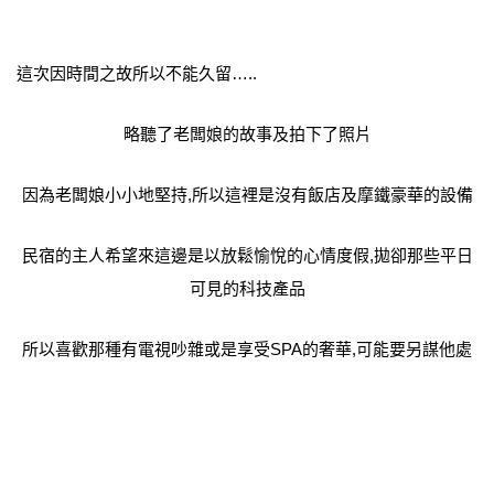
這次因時間之故所以不能久留…..
略聽了老闆娘的故事及拍下了照片
因為老闆娘小小地堅持,所以這裡是沒有飯店及摩鐵豪華的設備
民宿的主人希望來這邊是以放鬆愉悅的心情度假,拋卻那些平日
可見的科技產品
所以喜歡那種有電視吵雜或是享受SPA的奢華,可能要另謀他處