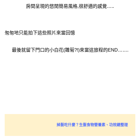
房間呈現的悠閒簡易風格,很舒適的感覺…..
匆匆地只能拍下這些照片來當回憶
最後就留下門口的小白花(雛菊?!)來當這旅程的END…….
掉髮吃什麼？生髮食物營養素、功效總整理