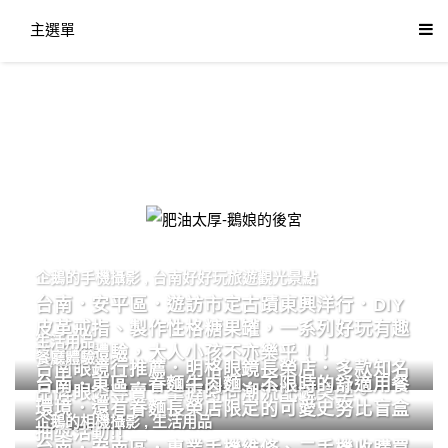
主選單
肥油太厚-鵝娘的後宮
企鵝的手機攝影
,
台南好好玩旅遊觀光景點
台南．安平區．遊訪市定古蹟東興洋行．DIY
皮革戒指、製作性格糖果罐，一系列好玩有趣
生活用品
的手作體驗，大人小孩不亦樂乎！！
餐廳體驗
台南眼鏡行推薦．明格眼鏡長榮店．多款知名
台南．東區．眷麵牛肉麵．不限時的舒適用餐
品牌眼鏡專賣．掌握時尚潮流配鏡美學。
環境．還有眷麵長榮店限定的可愛史努比盲盒
企鵝的相機攝影
,
生活用品
抽獎活動!!