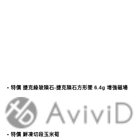
特價 捷克綠玻隕石-捷克隕石方形墜 6.4g 增強磁場
特價 鮮凍切段玉米筍