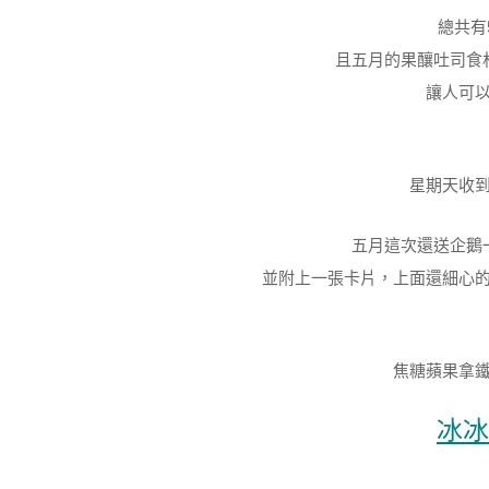
總共有
且五月的果釀吐司食
讓人可
星期天收
五月這次還送企鵝
並附上一張卡片，上面還細心
焦糖蘋果拿
冰冰