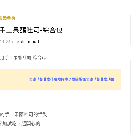
甜點零嘴
手工果釀吐司-綜合包
04-28 由
naichennai
金盞花葉黃素什麼時候吃？快速認識金盞花葉黃素功效
的手工果釀吐司的活動
參加試吃，超開心的