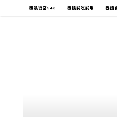
鵝娘後宮543
鵝娘試吃試用
鵝娘食
肥油太厚