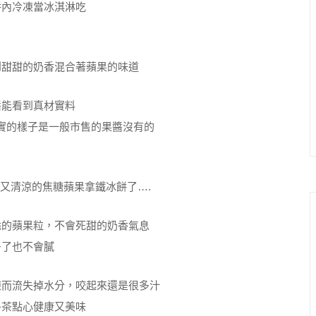
餅內冷凍當冰淇淋吃
到甜甜的奶香混合著蘋果的味道
醬能看到真材實料
實的樣子是一般市售的果醬沒有的
又清涼的焦糖蘋果拿鐵冰餅了….
脆的蘋果粒，不會死甜的奶香氣息
多了也不會膩
凍而流失掉水分，咬起來還是很多汁
午茶點心健康又美味