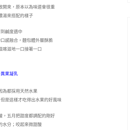
散開來，原本以為味道會很重
濃湯來搭配的樣子
想到鹹度適中
的口感融合，麵包體外層酥脆
滋喀滋地一口接著一口
奇異果凝乳
因為都採用天然水果
，但是這樣才吃得出水果的好風味
酸，五月把甜度都調配的剛好
的水分；咬起來微甜酸