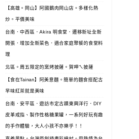
【高雄。岡山】阿國鵝肉岡山店。多樣化熱
炒。平價美味
台南．中西區．Akira 明食堂．遷移新址全新
開張．增加全新菜色．適合家庭聚餐的食堂料
理
北區。周五限定的窯烤披薩。賀呷ㄟ披薩
【食在Tainan】阿美意麵。簡單的麵食搭配古
早味紅茶就是美味
台南．安平區．遊訪市定古蹟東興洋行．DIY
皮革戒指、製作性格糖果罐，一系列好玩有趣
的手作體驗，大人小孩不亦樂乎！！
嘉義景點。台灣原創插畫彩繪村。用熱情為台