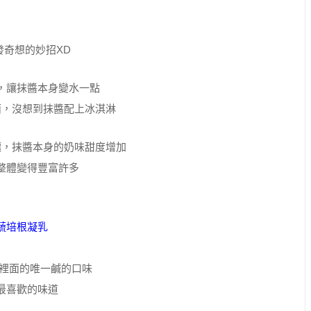
發奇想的妙招XD
，讓抹醬本身變水一點
面，沒想到抹醬配上冰淇淋
釀，抹醬本身的奶味甜度增加
整體變得豐富許多
蔬培根凝乳
味裡面的唯一鹹的口味
最喜歡的味道