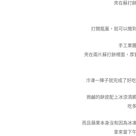
夾在蘇打
打開瓶蓋，就可以聞
手工果
夾在兩片蘇打餅裡面，厚
冷凍一陣子就完成了好吃
微鹹的餅皮配上冰涼清
吃
而且蘋果本身沒有因為冰
拿來當下