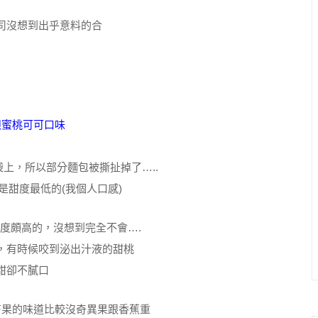
司沒想到出乎意料的合
跟蜜桃可可口味
上，所以部分麵包被撕扯掉了…..
是甜度最低的(我個人口感)
度頗高的，沒想到完全不會….
，有時候咬到泌出汁液的甜桃
甜卻不膩口
芒果的味道比較沒奇異果跟香蕉重