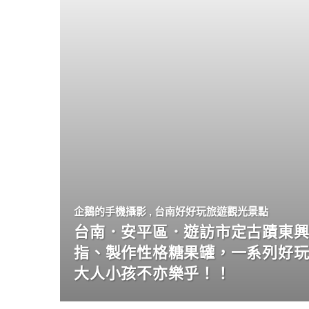
企鵝的手機攝影
,
台南好好玩旅遊觀光景點
台南．安平區．遊訪市定古蹟東興
指、製作性格糖果罐，一系列好
大人小孩不亦樂乎！！