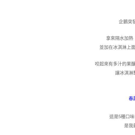
企鵝突
拿來隔水加熱
並加在冰淇淋上
咬起來有多汁的果
讓冰淇淋
春
這是5種口
是我