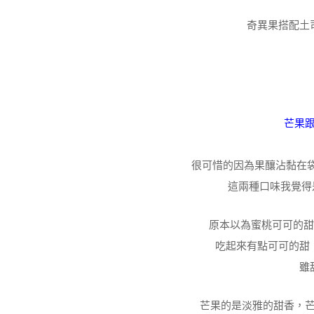
奇異果搭配土
芒果
很可惜的因為果釀沾黏在袋
這兩種口味我覺得
原本以為蜜桃可可的甜
吃起來有點可可的甜
雖
芒果的是淡雅的甜香，