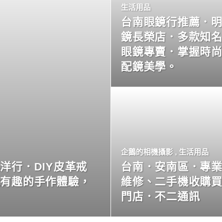
生活用品
台南眼鏡行推薦．
鏡長榮店．多款知
眼鏡專賣．掌握時
配鏡美學。
企鵝的相機攝影
,
生活用品
洋行．DIY皮革戒
台南．安南區．專
玩有趣的手作體驗，
維修、二手機收購
門店．不二通訊