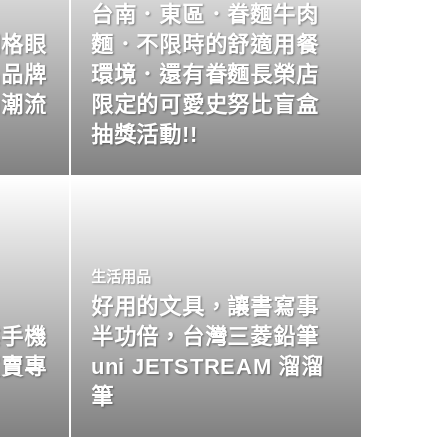
台南．東區．眷麵牛肉
明格眼
麵．不限時的舒適用餐
名品牌
環境．還有眷麵長榮店
尚潮流
限定的可愛史努比盲盒
抽獎活動!!
生活用品
好用的文具，讓書寫事
業手機
半功倍，台灣三菱鉛筆
買賣專
uni JETSTREAM 溜溜
筆