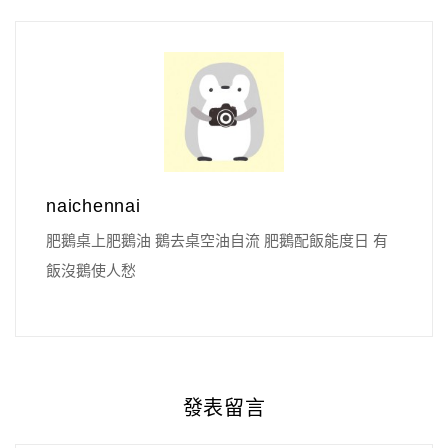
naichennai
肥鵝桌上肥鵝油 鵝去桌空油自流 肥鵝配飯能度日 有
飯沒鵝使人愁
發表留言