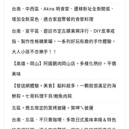
台南．中西區．Akira 明食堂．遷移新址全新開張．
增加全新菜色．適合家庭聚餐的食堂料理
台南．安平區．遊訪市定古蹟東興洋行．DIY皮革戒
指、製作性格糖果罐，一系列好玩有趣的手作體驗，
大人小孩不亦樂乎！！
【高雄。岡山】阿國鵝肉岡山店。多樣化熱炒。平價
美味
【發送網體驗。美食】餡料超多，一顆就很滿足的海
鮮粽。七哥料理干貝/鮑魚肉粽
北區。周五限定的窯烤披薩。賀呷ㄟ披薩
台南．北區．不只賣咖哩、多款日式風味串燒＆特色