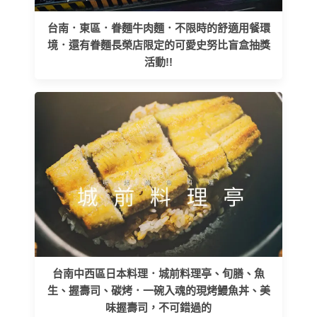
台南．東區．眷麵牛肉麵．不限時的舒適用餐環
境．還有眷麵長榮店限定的可愛史努比盲盒抽獎
活動!!
台南中西區日本料理．城前料理亭、旬膳、魚
生、握壽司、碳烤．一碗入魂的現烤鰻魚丼、美
味握壽司，不可錯過的