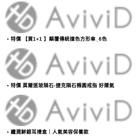
特價 【買1+1 】顛覆傳統撞色方形傘_6色
特價 莫爾道玻隕石-捷克隕石橢圓戒指 好運氣
纖潤鮮銀耳禮盒｜人氣美容保養款