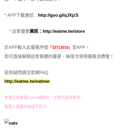
* APP下載連結：
http://goo.gl/qJXjzS
* 店家優惠
資
訊：
http://eatme.tw/store
於APP輸入此優惠序號
至APP，
「32713010」
即可直接解鎖這家餐廳的優惠，無限次使用優惠消費喔！
若有疑問請洽官網FAQ
http://eatme.tw/eatmer
本食記為食我Eatme體驗文，文章內容為參考~
每個人喜歡的味道不同:D