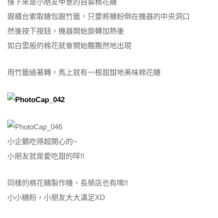
接下來是小朋友甲意的自製棉花糖
跟櫃台索取糖包跟竹籤，只要將糖粉倒在機器的中央洞口
然後按下按鈕，機器開始旋轉加熱後
如白雲般的棉花就會開始飄飄然地出現
用竹籤繞著轉，馬上就有一根甜甜地美味棉花糖
小企鵝吃得超開心的~
小朋友就是愛吃甜的咩!!
同樣的棉花糖製作機，長榮店也有唷!!
小小糖粉，小朋友大大滿足XD