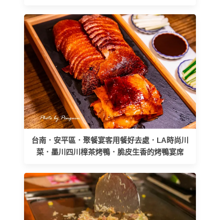
台南．安平區．聚餐宴客用餐好去處．LA時尚川
菜．墨川四川樟茶烤鴨．脆皮生香的烤鴨宴席