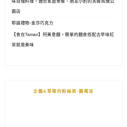
味自慢料理，適合家庭聚餐、朋友小酌的芙蓉鳥燒公
園店
耶誕禮物-金莎巧克力
【食在Tainan】阿美意麵。簡單的麵食搭配古早味紅
茶就是美味
企鵝&草莓的粉絲頁-鵝莓派