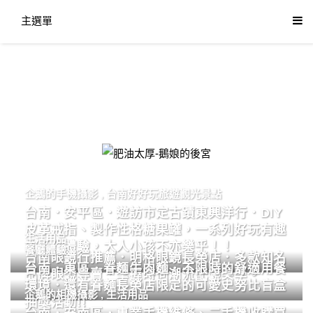
主選單
肥油太厚-鵝娘的後宮
企鵝的手機攝影
,
台南好好玩旅遊觀光景點
台南．安平區．遊訪市定古蹟東興洋行．DIY
皮革戒指、製作性格糖果罐，一系列好玩有趣
生活用品
的手作體驗，大人小孩不亦樂乎！！
餐廳體驗
台南眼鏡行推薦．明格眼鏡長榮店．多款知名
台南．東區．眷麵牛肉麵．不限時的舒適用餐
品牌眼鏡專賣．掌握時尚潮流配鏡美學。
環境．還有眷麵長榮店限定的可愛史努比盲盒
企鵝的相機攝影
,
生活用品
抽獎活動!!