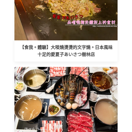
【食我。體驗】大啖燒燙燙的文字燒。日本風味
十足的愛夏子あいさつ樹林店