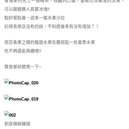
會簡單的先上一壺梅茶，微鹹的口感，要喝沁涼解渴的涼爽，
可以跟服務人員要冰塊!!
點好餐點後，送來一盤水果沙拉
記得長榮店沒有的說，不知道後來有沒有增加？！
用百香果之類的酸甜水果佐醬搭配一些當季水果
吃不夠還能再續唷!!
算是餐前開胃一下~
剝皮辣椒雞鍋