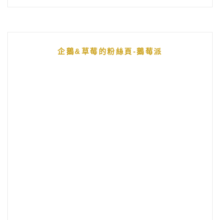
企鵝&草莓的粉絲頁-鵝莓派