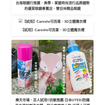
台南眼鏡行推薦．美學、掌握時尚流行品牌趨勢
的優質眼鏡專賣店．雙目林精品眼鏡
【試用】Careshe可而喜．3D立體魔衣槽
樂天市場．百人試用!!抗敏推薦-日本UYEKI防蹣