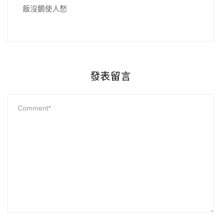
飯沒鵝使人愁
發表留言