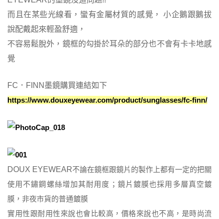
而且在某些光線看，蠻有金屬材質的感覺， 小企鵝跟鵝拔
說配戴起來輕盈舒適，
不容易鬆脫外，鏡框的勾掛於耳朵的部分也不會有卡卡地感
覺
FC．FINN
墨鏡購買連結如下
https://www.douxeyewear.com/product/sunglasses/fc-finn/
DOUX EYEWEAR
不論在鏡框跟鏡片的製作上都有一定的把關
使用不鏽鋼螺絲增加其耐用度；鏡片鍍膜也採用多層真空鍍
膜，非夜市貨的普通鍍膜
實用性跟耐用性來說也會比較高，價格來說也不高，是時尚流