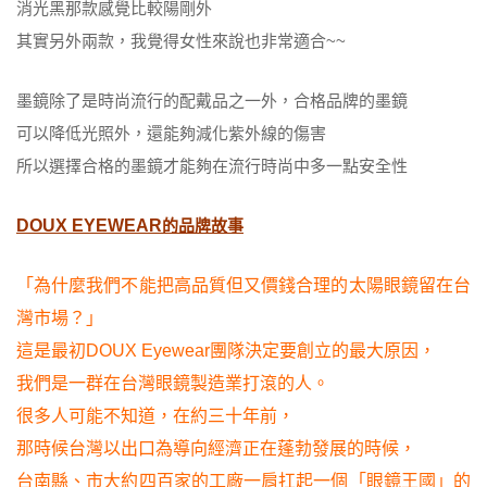
消光黑那款感覺比較陽剛外
其實另外兩款，我覺得女性來說也非常適合~~
墨鏡除了是時尚流行的配戴品之一外，合格品牌的墨鏡
可以降低光照外，還能夠減化紫外線的傷害
所以選擇合格的墨鏡才能夠在流行時尚中多一點安全性
DOUX EYEWEAR
的品牌故事
「為什麼我們不能把高品質但又價錢合理的太陽眼鏡留在台
灣市場？」
這是最初DOUX Eyewear團隊決定要創立的最大原因，
我們是一群在台灣眼鏡製造業打滾的人。
很多人可能不知道，在約三十年前，
那時候台灣以出口為導向經濟正在蓬勃發展的時候，
台南縣、市大約四百家的工廠一肩扛起一個「眼鏡王國」的