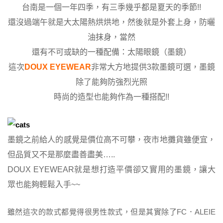
台南是一個一年四季，有三季幾乎都是夏天的季節!!
還沒過端午就是大太陽熱烘烘地，然後就是外套上身，防曬
油抹身，當然
還有不可或缺的一種配備：太陽眼鏡（墨鏡）
這次
DOUX EYEWEAR
非常大方地提供3款墨鏡可選，墨鏡
除了能夠防強烈光照
時尚的造型也能夠作為一種搭配!!
墨鏡之前給人的感覺是價位高不可攀，夜市地攤貨雖便宜，
但品質又不是那麼盡善盡美…..
DOUX EYEWEAR就是想打造平價卻又實用的墨鏡，讓大
眾也能夠輕鬆入手~~
雖然這次的款式都覺得很男性款式，但是其實除了FC．ALEIE