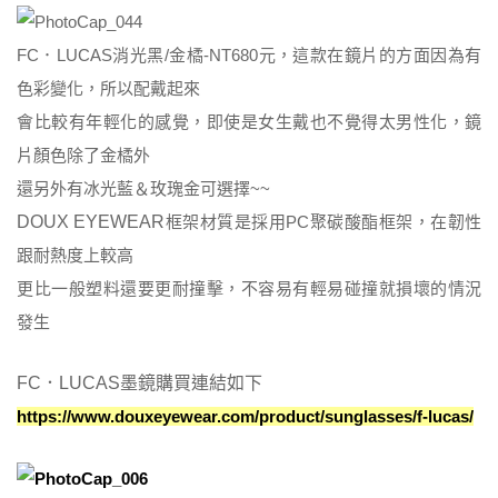
FC．LUCAS消光黑/金橘-NT680元，這款在鏡片的方面因為有
色彩變化，所以配戴起來
會比較有年輕化的感覺，即使是女生戴也不覺得太男性化，鏡
片顏色除了金橘外
還另外有冰光藍＆玫瑰金可選擇~~
DOUX EYEWEAR
框架材質是採用PC聚碳酸酯框架，在韌性
跟耐熱度上較高
更比一般塑料還要更耐撞擊，不容易有輕易碰撞就損壞的情況
發生
FC．LUCAS
墨鏡購買連結如下
https://www.douxeyewear.com/product/sunglasses/f-lucas/