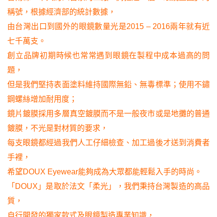
稱號，根據經濟部的統計數據，
由台灣出口到國外的眼鏡數量光是2015 – 2016兩年就有近
七千萬支。
創立品牌初期時候也常常遇到眼鏡在製程中成本過高的問
題，
但是我們堅持表面塗料維持國際無鉛、無毒標準；
使用不鏽
鋼螺絲增加耐用度；
鏡片鍍膜採用多層真空鍍膜而不是一般夜市或是地攤的普通
鍍膜，不光是對材質的要求，
每支眼鏡都經過我們人工仔細檢查、加工過後才送到消費者
手裡，
希望DOUX Eyewear能夠成為大眾都能輕鬆入手的時尚。
「DOUX」是取於法文「柔光」，我們秉持台灣製造的高品
質，
自行開發的獨家款式及眼鏡製造專業知識，