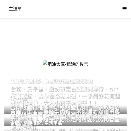
主選單
肥油太厚-鵝娘的後宮
企鵝的手機攝影
,
台南好好玩旅遊觀光景點
台南．安平區．遊訪市定古蹟東興洋行．DIY
皮革戒指、製作性格糖果罐，一系列好玩有趣
生活用品
的手作體驗，大人小孩不亦樂乎！！
餐廳體驗
台南眼鏡行推薦．明格眼鏡長榮店．多款知名
台南．東區．眷麵牛肉麵．不限時的舒適用餐
品牌眼鏡專賣．掌握時尚潮流配鏡美學。
環境．還有眷麵長榮店限定的可愛史努比盲盒
企鵝的相機攝影
,
生活用品
抽獎活動!!