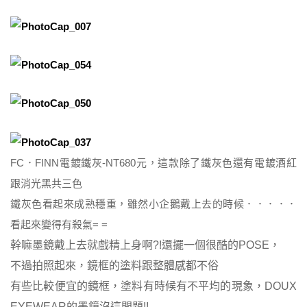
FC．FINN電鍍鐵灰-NT680元，這款除了鐵灰色還有電鍍酒紅
跟消光黑共三色
鐵灰色看起來成熟穩重，雖然小企鵝戴上去的時候．．．．．
看起來變得有殺氣= =
幹嘛墨鏡戴上去就戲精上身啊?!還擺一個很酷的POSE，
不過拍照起來，鏡框的塗料跟整體感都不俗
有些比較便宜的鏡框，塗料有時候有不平均的現象，
DOUX
EYEWEAR
的墨鏡沒這問題!!