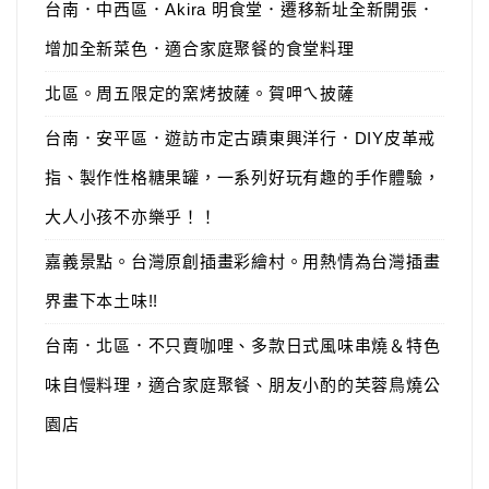
台南．中西區．Akira 明食堂．遷移新址全新開張．
增加全新菜色．適合家庭聚餐的食堂料理
北區。周五限定的窯烤披薩。賀呷ㄟ披薩
台南．安平區．遊訪市定古蹟東興洋行．DIY皮革戒
指、製作性格糖果罐，一系列好玩有趣的手作體驗，
大人小孩不亦樂乎！！
嘉義景點。台灣原創插畫彩繪村。用熱情為台灣插畫
界畫下本土味!!
台南．北區．不只賣咖哩、多款日式風味串燒＆特色
味自慢料理，適合家庭聚餐、朋友小酌的芙蓉鳥燒公
園店