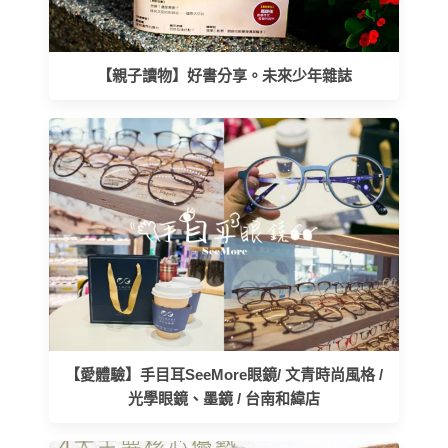
【親子讀物】好書分享。未來少年雜誌
【愛體驗】手目耳SeeMore眼鏡/ 文青時尚風格 /
光學眼鏡、墨鏡 / 台南和緯店