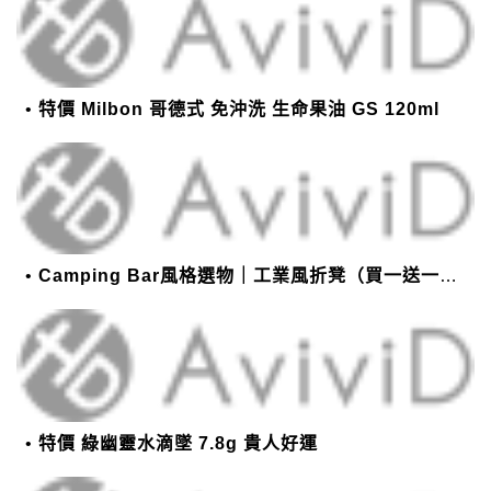
特價 Milbon 哥德式 免沖洗 生命果油 GS 120ml
Camping Bar風格選物｜工業風折凳（買一送一）22cm高小椅
特價 綠幽靈水滴墜 7.8g 貴人好運