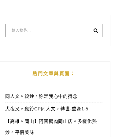
熱門文章與頁面︰
同人文。殺鈴。妳是我心中的掛念
犬夜叉。殺鈴CP同人文。轉世-重逢1-5
【高雄。岡山】阿國鵝肉岡山店。多樣化熱
炒。平價美味