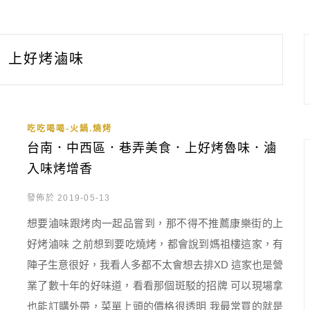
上好烤滷味
吃吃喝喝-火鍋.燒烤
台南．中西區．巷弄美食．上好烤魯味．滷
入味烤增香
發佈於 2019-05-13
想要滷味跟烤肉一起品嘗到，那不得不推薦康樂街的上
好烤滷味 之前想到要吃燒烤，都會說到媽祖樓這家，有
陣子生意很好，我看人多都不太會想去排XD 這家也是營
業了數十年的好味道，看看那個斑駁的招牌 可以現場拿
也能訂購外帶，菜單上頭的價格很透明 我最常買的就是