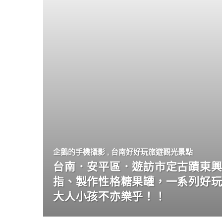
企鵝的手機攝影
,
台南好好玩旅遊觀光景點
台南．安平區．遊訪市定古蹟東興
指、製作性格糖果罐，一系列好
大人小孩不亦樂乎！！