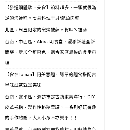
【發送網體驗。美食】餡料超多，一顆就很滿
足的海鮮粽。七哥料理干貝/鮑魚肉粽
北區。周五限定的窯烤披薩。賀呷ㄟ披薩
台南．中西區．Akira 明食堂．遷移新址全新
開張．增加全新菜色．適合家庭聚餐的食堂料
理
【食在Tainan】阿美意麵。簡單的麵食搭配古
早味紅茶就是美味
台南．安平區．遊訪市定古蹟東興洋行．DIY
皮革戒指、製作性格糖果罐，一系列好玩有趣
的手作體驗，大人小孩不亦樂乎！！
嘉義景點。台灣原創插畫彩繪村。用熱情為台