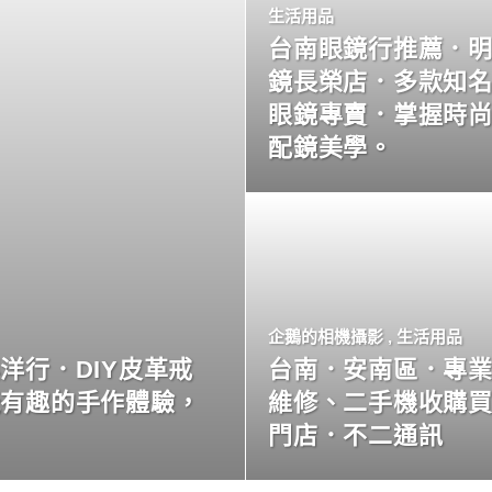
生活用品
台南眼鏡行推薦．
鏡長榮店．多款知
眼鏡專賣．掌握時
配鏡美學。
企鵝的相機攝影
,
生活用品
洋行．DIY皮革戒
台南．安南區．專
玩有趣的手作體驗，
維修、二手機收購
門店．不二通訊