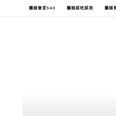
鵝娘後宮543
鵝娘試吃試用
鵝娘食
肥油太厚