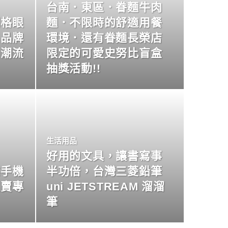
台南．東區．眷麵牛肉
明格眼
麵．不限時的舒適用餐
名品牌
環境．還有眷麵長榮店
尚潮流
限定的可愛史努比盲盒
抽獎活動!!
生活用品
好用的文具，讓書寫事
業手機
半功倍，台灣三菱鉛筆
買賣專
uni JETSTREAM 溜溜
筆