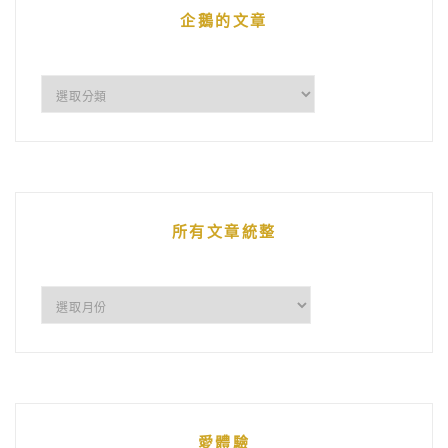
企鵝的文章
企
鵝
的
文
章
所有文章統整
所
有
文
章
統
愛體驗