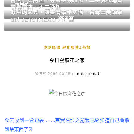
台南．安南區．專業手機維修、二手機收購買
生活用品
賣專門店．不二通訊
好用的文具，讓書寫事半功倍，台灣三菱鉛筆
uni JETSTREAM 溜溜筆
吃吃喝喝-輕食咖啡&茶飲
今日蜜麻花之家
發佈於 2009-03-18 由
naichennai
今天收到一盒包裹…….其實在那之前我已經知道自己會收
到啥東西了?!