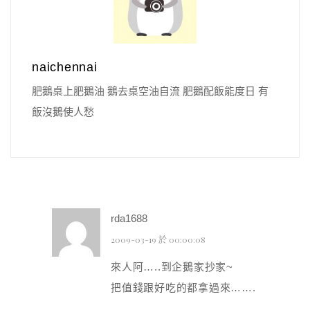
naichennai
肥鵝桌上肥鵝油 鵝去桌空油自流 肥鵝配飯能度日 有
飯沒鵝使人愁
rda1688
2009-03-19 於 00:00:08
來人阿…..到企鵝家抄家~
把值錢跟好吃的都拿過來…….