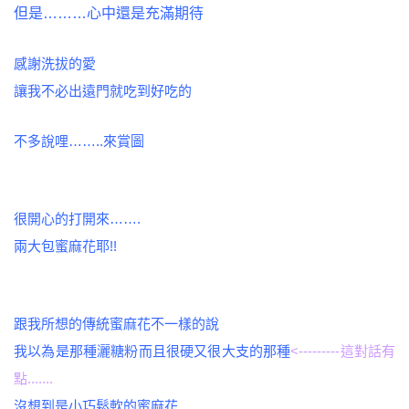
但是………心中還是充滿期待
感謝洗拔的愛
讓我不必出遠門就吃到好吃的
不多說哩……..來賞圖
很開心的打開來…….
兩大包蜜麻花耶!!
跟我所想的傳統蜜麻花不一樣的說
我以為是那種灑糖粉而且很硬又很大支的那種
<---------這對話有
點.......
沒想到是小巧鬆軟的蜜麻花