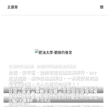
主選單
肥油太厚-鵝娘的後宮
企鵝的手機攝影
,
台南好好玩旅遊觀光景點
台南．安平區．遊訪市定古蹟東興洋行．DIY
皮革戒指、製作性格糖果罐，一系列好玩有趣
生活用品
的手作體驗，大人小孩不亦樂乎！！
餐廳體驗
台南眼鏡行推薦．明格眼鏡長榮店．多款知名
台南．東區．眷麵牛肉麵．不限時的舒適用餐
品牌眼鏡專賣．掌握時尚潮流配鏡美學。
環境．還有眷麵長榮店限定的可愛史努比盲盒
企鵝的相機攝影
,
生活用品
抽獎活動!!