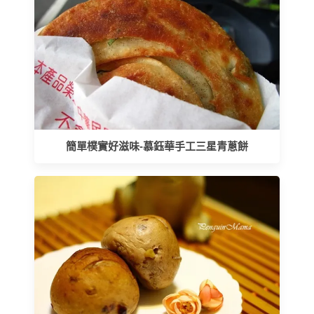
簡單樸實好滋味-慕鈺華手工三星青蔥餅