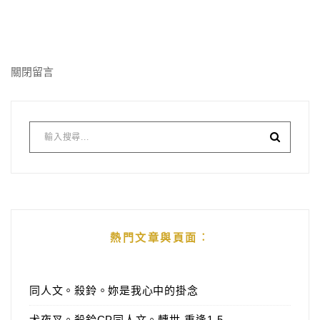
關閉留言
熱門文章與頁面︰
同人文。殺鈴。妳是我心中的掛念
犬夜叉。殺鈴CP同人文。轉世-重逢1-5