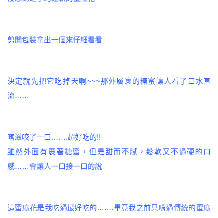
剪開包裝拿出一個來仔細看看
決定就先把它吃掉
天啊~~~那外層裹的糖蜜讓人看了口水直
流……
喀滋咬了一口…….
超好吃的!!
雖然外面有裹著糖蜜，但是甜而不膩，鬆軟又不過硬的口
感……會讓人一口接一口的說
這蜜麻花是我吃過最好吃的…….畢竟我之前只啃過傳統的蜜麻