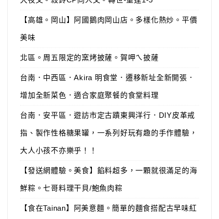
【高雄。岡山】阿國鵝肉岡山店。多樣化熱炒。平價
美味
北區。周五限定的窯烤披薩。賀呷ㄟ披薩
台南．中西區．Akira 明食堂．遷移新址全新開張．
增加全新菜色．適合家庭聚餐的食堂料理
台南．安平區．遊訪市定古蹟東興洋行．DIY皮革戒
指、製作性格糖果罐，一系列好玩有趣的手作體驗，
大人小孩不亦樂乎！！
【發送網體驗。美食】餡料超多，一顆就很滿足的海
鮮粽。七哥料理干貝/鮑魚肉粽
【食在Tainan】阿美意麵。簡單的麵食搭配古早味紅