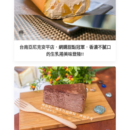
台南亞尼克安平店．網購甜點冠軍．香濃不膩口
的生乳捲美味登陸!!