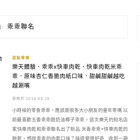
乖乖聯名
:
甜點零嘴
樂天體驗．乖乖x快車肉乾．快車肉乾米乖
乖．原味杏仁香脆肉紙口味．甜鹹甜鹹越吃
越涮嘴
發佈於 2018-08-28
小時候的零食乖乖，應該是很多大小朋友的童年零嘴 以
前最喜歡五香乖乖跟奶油椰子乖乖，這次樂天的知名店
家快車肉乾和乖乖聯名出了新品 米香乖乖×快車肉乾的
餅乾，想說乖乖的肉乾口味？味道覺得好奇 收到一箱