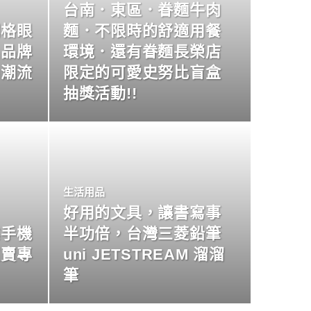
台南．東區．眷麵牛肉
明格眼
麵．不限時的舒適用餐
名品牌
環境．還有眷麵長榮店
尚潮流
限定的可愛史努比盲盒
抽獎活動!!
生活用品
好用的文具，讓書寫事
業手機
半功倍，台灣三菱鉛筆
買賣專
uni JETSTREAM 溜溜
筆