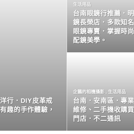
生活用品
台南眼鏡行推薦．
鏡長榮店．多款知
眼鏡專賣．掌握時
配鏡美學。
企鵝的相機攝影
,
生活用品
洋行．DIY皮革戒
台南．安南區．專
玩有趣的手作體驗，
維修、二手機收購
門店．不二通訊