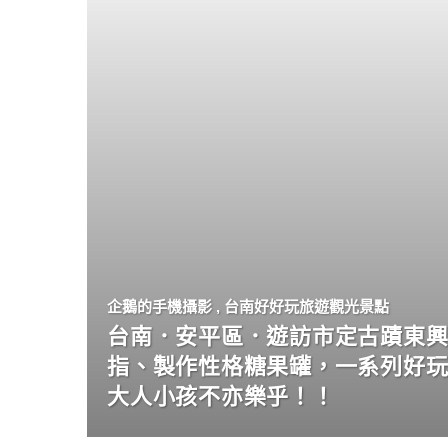
企鵝的手機攝影
,
台南好好玩旅遊觀光景點
台南．安平區．遊訪市定古蹟東興
指、製作性格糖果罐，一系列好
大人小孩不亦樂乎！！