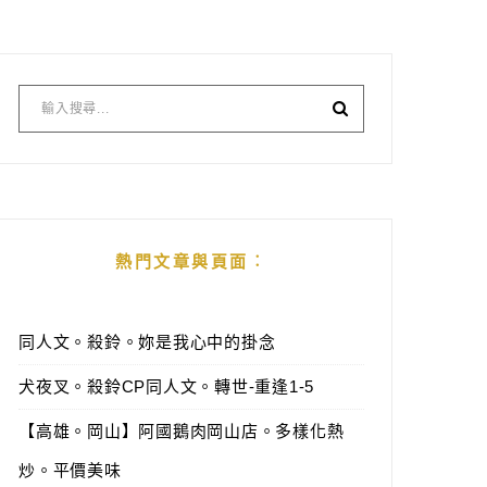
熱門文章與頁面︰
同人文。殺鈴。妳是我心中的掛念
犬夜叉。殺鈴CP同人文。轉世-重逢1-5
【高雄。岡山】阿國鵝肉岡山店。多樣化熱
炒。平價美味