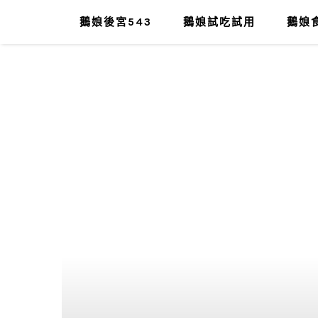
鵝娘後宮543
鵝娘試吃試用
鵝娘食
肥油太厚