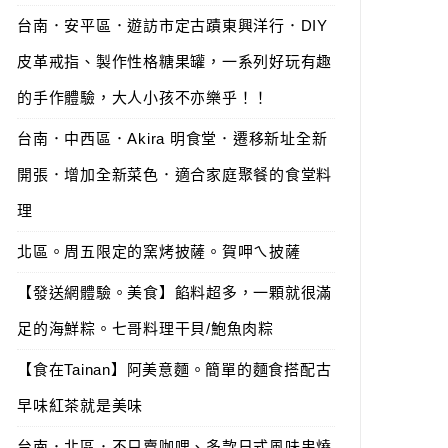
台南．安平區．遊訪市定古蹟東興洋行．DIY
皮革戒指、製作性格糖果罐，一系列好玩有趣
的手作體驗，大人小孩不亦樂乎！！
台南．中西區．Akira 明食堂．遷移新址全新
開張．增加全新菜色．適合家庭聚餐的食堂料
理
北區。周五限定的窯烤披薩。賀呷ㄟ披薩
【發送網體驗。美食】餡料超多，一顆就很滿
足的海鮮粽。七哥料理干貝/鮑魚肉粽
【食在Tainan】阿美意麵。簡單的麵食搭配古
早味紅茶就是美味
台南．北區．不只賣咖哩、多款日式風味串燒