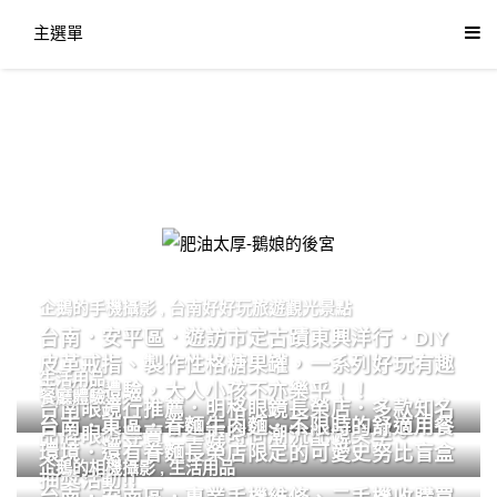
主選單
肥油太厚-鵝娘的後宮
企鵝的手機攝影
,
台南好好玩旅遊觀光景點
台南．安平區．遊訪市定古蹟東興洋行．DIY
皮革戒指、製作性格糖果罐，一系列好玩有趣
生活用品
的手作體驗，大人小孩不亦樂乎！！
餐廳體驗
台南眼鏡行推薦．明格眼鏡長榮店．多款知名
台南．東區．眷麵牛肉麵．不限時的舒適用餐
品牌眼鏡專賣．掌握時尚潮流配鏡美學。
環境．還有眷麵長榮店限定的可愛史努比盲盒
企鵝的相機攝影
,
生活用品
抽獎活動!!