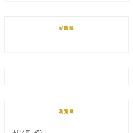
文
章
統
愛體驗
整
瀏覽量
本日人氣：453