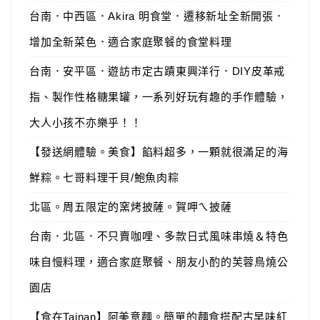
台南．中西區．Akira 明食堂．遷移新址全新開張．
增加全新菜色．適合家庭聚餐的食堂料理
台南．安平區．遊訪市定古蹟東興洋行．DIY皮革戒
指、製作性格糖果罐，一系列好玩有趣的手作體驗，
大人小孩不亦樂乎！！
【發送網體驗。美食】餡料超多，一顆就很滿足的海
鮮粽。七哥料理干貝/鮑魚肉粽
北區。周五限定的窯烤披薩。賀呷ㄟ披薩
台南．北區．不只賣咖哩、多款日式風味串燒＆特色
味自慢料理，適合家庭聚餐、朋友小酌的芙蓉鳥燒公
園店
【食在Tainan】阿美意麵。簡單的麵食搭配古早味紅