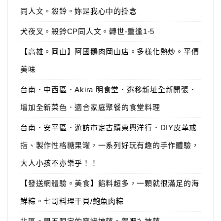
同人文。殺鈴。妳是我心中的掛念
犬夜叉。殺鈴CP同人文。轉世-重逢1-5
【高雄。岡山】阿國鵝肉岡山店。多樣化熱炒。平價
美味
台南．中西區．Akira 明食堂．遷移新址全新開張．
增加全新菜色．適合家庭聚餐的食堂料理
台南．安平區．遊訪市定古蹟東興洋行．DIY皮革戒
指、製作性格糖果罐，一系列好玩有趣的手作體驗，
大人小孩不亦樂乎！！
【發送網體驗。美食】餡料超多，一顆就很滿足的海
鮮粽。七哥料理干貝/鮑魚肉粽