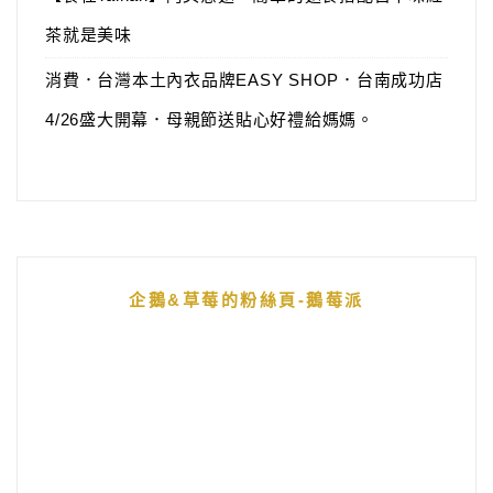
茶就是美味
消費．台灣本土內衣品牌EASY SHOP．台南成功店
4/26盛大開幕．母親節送貼心好禮給媽媽。
企鵝&草莓的粉絲頁-鵝莓派