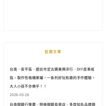
近期文章
台南．安平區．遊訪市定古蹟東興洋行．DIY皮革戒
指、製作性格糖果罐，一系列好玩有趣的手作體驗，
大人小孩不亦樂乎！！
2026-03-28
台南眼鏡行推薦．明格眼鏡長榮店．多款知名品牌眼