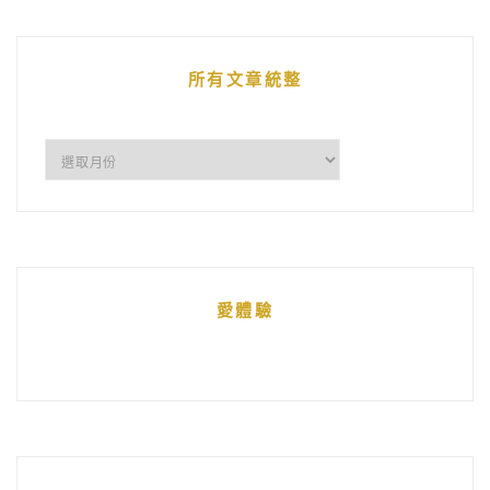
文
章
所有文章統整
所
有
文
章
統
愛體驗
整