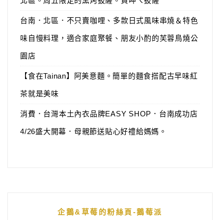
北區。周五限定的窯烤披薩。賀呷ㄟ披薩
台南．北區．不只賣咖哩、多款日式風味串燒＆特色
味自慢料理，適合家庭聚餐、朋友小酌的芙蓉鳥燒公
園店
【食在Tainan】阿美意麵。簡單的麵食搭配古早味紅
茶就是美味
消費．台灣本土內衣品牌EASY SHOP．台南成功店
4/26盛大開幕．母親節送貼心好禮給媽媽。
企鵝&草莓的粉絲頁-鵝莓派