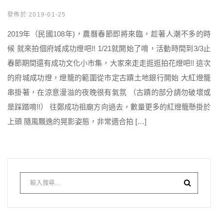
發佈於 2019-01-25
2019年（民國108年)，農曆春節即將來臨，趁著人潮不多的時
候 就來拍個府城成功燈吧!! 1/21就開始了唷，活動時間到3/3止
春節期間還有成功文化小市集，大家來走走逛逛拍花燈吧!! 這次
的府城成功燈，燈籠的範圍從市定古蹟土地銀行開始 大紅燈籠
串掛著，在涼意漫溢的夜晚很有氣氛 （古蹟的部分請勿破壞或
是踩踏唷!!） 往鄭成功祖廟方向過去，數量更多的紅燈籠懸掛於
上頭 隨風飄逸的晃影姿態，非常適合拍 […]