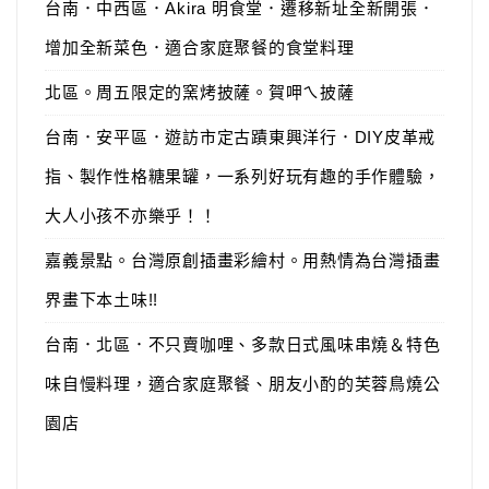
台南．中西區．Akira 明食堂．遷移新址全新開張．
增加全新菜色．適合家庭聚餐的食堂料理
北區。周五限定的窯烤披薩。賀呷ㄟ披薩
台南．安平區．遊訪市定古蹟東興洋行．DIY皮革戒
指、製作性格糖果罐，一系列好玩有趣的手作體驗，
大人小孩不亦樂乎！！
嘉義景點。台灣原創插畫彩繪村。用熱情為台灣插畫
界畫下本土味!!
台南．北區．不只賣咖哩、多款日式風味串燒＆特色
味自慢料理，適合家庭聚餐、朋友小酌的芙蓉鳥燒公
園店