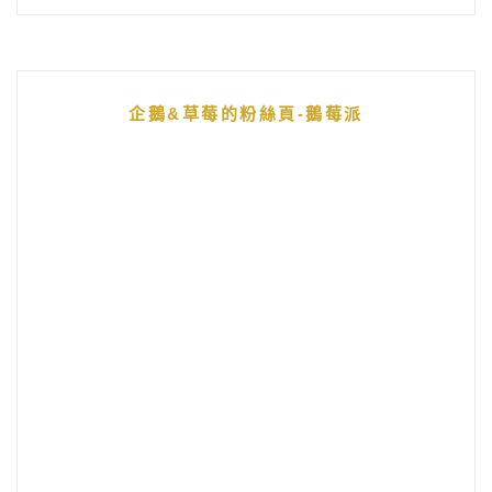
企鵝&草莓的粉絲頁-鵝莓派