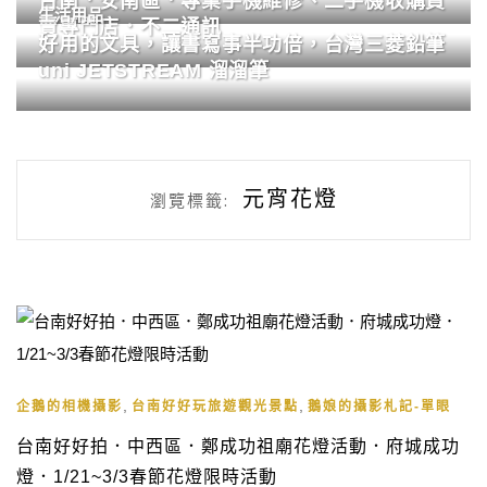
台南．安南區．專業手機維修、二手機收購買
生活用品
賣專門店．不二通訊
好用的文具，讓書寫事半功倍，台灣三菱鉛筆
uni JETSTREAM 溜溜筆
元宵花燈
瀏覽標籤:
,
,
企鵝的相機攝影
台南好好玩旅遊觀光景點
鵝娘的攝影札記-單眼
台南好好拍．中西區．鄭成功祖廟花燈活動．府城成功
燈．1/21~3/3春節花燈限時活動