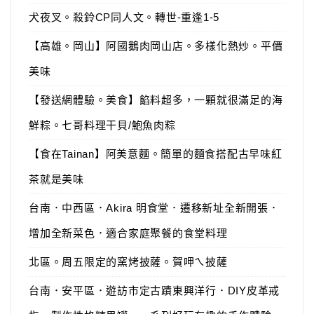
犬夜叉。殺鈴CP同人文。轉世-重逢1-5
【高雄。岡山】阿國鵝肉岡山店。多樣化熱炒。平價
美味
【發送網體驗。美食】餡料超多，一顆就很滿足的海
鮮粽。七哥料理干貝/鮑魚肉粽
【食在Tainan】阿美意麵。簡單的麵食搭配古早味紅
茶就是美味
台南．中西區．Akira 明食堂．遷移新址全新開張．
增加全新菜色．適合家庭聚餐的食堂料理
北區。周五限定的窯烤披薩。賀呷ㄟ披薩
台南．安平區．遊訪市定古蹟東興洋行．DIY皮革戒