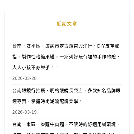
近期文章
台南．安平區．遊訪市定古蹟東興洋行．DIY皮革戒
指、製作性格糖果罐，一系列好玩有趣的手作體驗，
大人小孩不亦樂乎！！
2026-03-28
台南眼鏡行推薦．明格眼鏡長榮店．多款知名品牌眼
鏡專賣．掌握時尚潮流配鏡美學。
2026-03-19
台南．東區．眷麵牛肉麵．不限時的舒適用餐環境．