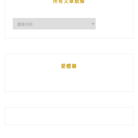
所有文章統整
所
有
文
章
統
愛體驗
整