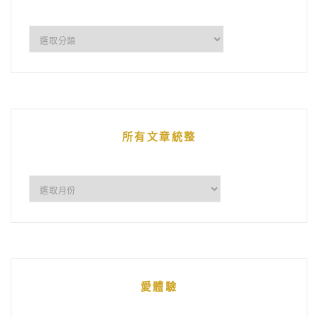
企
鵝
的
文
章
所有文章統整
所
有
文
章
統
愛體驗
整