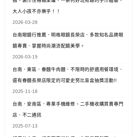
指、製作性格糖果罐，一系列好玩有趣的手作體驗，
大人小孩不亦樂乎！！
2026-03-28
台南眼鏡行推薦．明格眼鏡長榮店．多款知名品牌眼
鏡專賣．掌握時尚潮流配鏡美學。
2026-03-19
台南．東區．眷麵牛肉麵．不限時的舒適用餐環境．
還有眷麵長榮店限定的可愛史努比盲盒抽獎活動!!
2025-11-18
台南．安南區．專業手機維修、二手機收購買賣專門
店．不二通訊
2025-07-13