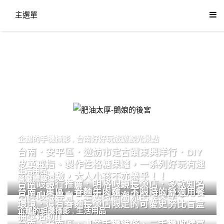
主選單
肥油太厚-鵝娘的後宮
企鵝的手機攝影
,
台南好好玩旅遊觀光景點
台南．安平區．遊訪市定古蹟東興洋行．DIY
皮革戒指、製作性格糖果罐，一系列好玩有趣
生活用品
的手作體驗，大人小孩不亦樂乎！！
餐廳體驗
台南眼鏡行推薦．明格眼鏡長榮店．多款知名
台南．東區．眷麵牛肉麵．不限時的舒適用餐
品牌眼鏡專賣．掌握時尚潮流配鏡美學。
環境．還有眷麵長榮店限定的可愛史努比盲盒
企鵝的相機攝影
,
生活用品
抽獎活動!!