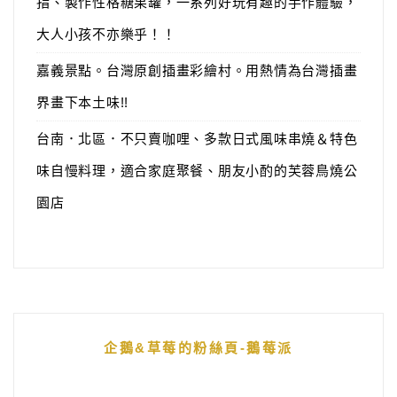
指、製作性格糖果罐，一系列好玩有趣的手作體驗，
大人小孩不亦樂乎！！
嘉義景點。台灣原創插畫彩繪村。用熱情為台灣插畫
界畫下本土味!!
台南．北區．不只賣咖哩、多款日式風味串燒＆特色
味自慢料理，適合家庭聚餐、朋友小酌的芙蓉鳥燒公
園店
企鵝&草莓的粉絲頁-鵝莓派