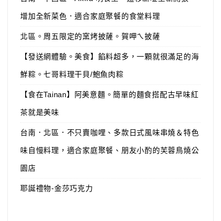
增加全新菜色．適合家庭聚餐的食堂料理
北區。周五限定的窯烤披薩。賀呷ㄟ披薩
【發送網體驗。美食】餡料超多，一顆就很滿足的海
鮮粽。七哥料理干貝/鮑魚肉粽
【食在Tainan】阿美意麵。簡單的麵食搭配古早味紅
茶就是美味
台南．北區．不只賣咖哩、多款日式風味串燒＆特色
味自慢料理，適合家庭聚餐、朋友小酌的芙蓉鳥燒公
園店
耶誕禮物-金莎巧克力