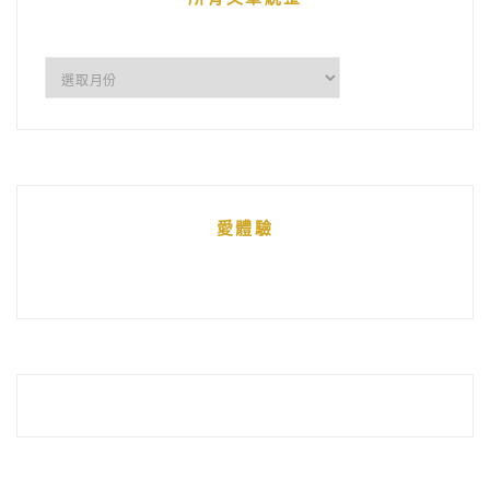
所
有
文
章
統
愛體驗
整