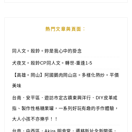
熱門文章與頁面︰
同人文。殺鈴。妳是我心中的掛念
犬夜叉。殺鈴CP同人文。轉世-重逢1-5
【高雄。岡山】阿國鵝肉岡山店。多樣化熱炒。平價
美味
台南．安平區．遊訪市定古蹟東興洋行．DIY皮革戒
指、製作性格糖果罐，一系列好玩有趣的手作體驗，
大人小孩不亦樂乎！！
台南．中西區．Akira 明食堂．遷移新址全新開張．