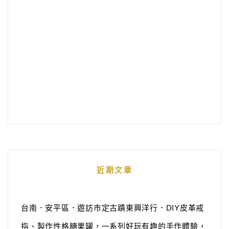
近期文章
台南．安平區．遊訪市定古蹟東興洋行．DIY皮革戒
指、製作性格糖果罐，一系列好玩有趣的手作體驗，