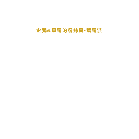
企鵝&草莓的粉絲頁-鵝莓派