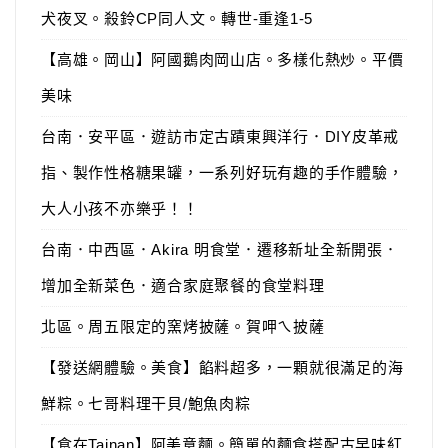
犬夜叉。殺鈴CP同人文。轉世-重逢1-5
【高雄。岡山】阿國鵝肉岡山店。多樣化熱炒。平價
美味
台南．安平區．遊訪市定古蹟東興洋行．DIY皮革戒
指、製作性格糖果罐，一系列好玩有趣的手作體驗，
大人小孩不亦樂乎！！
台南．中西區．Akira 明食堂．遷移新址全新開張．
增加全新菜色．適合家庭聚餐的食堂料理
北區。周五限定的窯烤披薩。賀呷ㄟ披薩
【發送網體驗。美食】餡料超多，一顆就很滿足的海
鮮粽。七哥料理干貝/鮑魚肉粽
【食在Tainan】阿美意麵。簡單的麵食搭配古早味紅