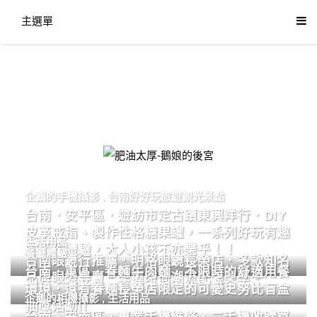
主選單
肥油太厚-鵝娘的後宮
企鵝的手機攝影
,
台南好好玩旅遊觀光景點
台南．安平區．遊訪市定古蹟東興洋行．DIY
皮革戒指、製作性格糖果罐，一系列好玩有趣
生活用品
的手作體驗，大人小孩不亦樂乎！！
餐廳體驗
台南眼鏡行推薦．明格眼鏡長榮店．多款知名
台南．東區．眷麵牛肉麵．不限時的舒適用餐
品牌眼鏡專賣．掌握時尚潮流配鏡美學。
環境．還有眷麵長榮店限定的可愛史努比盲盒
企鵝的相機攝影
,
生活用品
抽獎活動!!