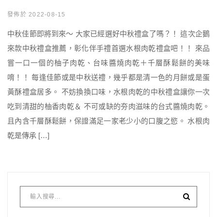
發佈於 2022-08-15
中秋佳節即將到來～ 大家已經選好中秋禮盒了嗎？！ 這次企鵝
來款中秋禮盒推薦，彰化伴手禮首選水根肉乾禮盒吧！！ 來品
嘗一口一個的柚子肉乾、台味醬燒肉乾＋千層酥鬆餅的美味
唷！！ 每逢佳節或是中秋送禮，幾乎都是清一色的月餅或是蛋
黃酥禮盒居多。 不妨換換口味，水根肉乾的中秋禮盒讓你一次
吃到清甜的柚香肉乾＆ 不可或缺的夯肉滋味的台式醬燒肉乾。
且內含千層酥鬆餅，保證滿足一家老少小的口腹之慾。 水根肉
乾是傳承 […]