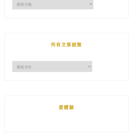
企
鵝
的
文
章
所有文章統整
所
有
文
章
統
愛體驗
整