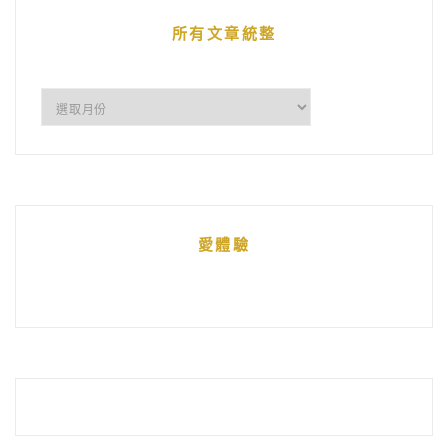
章
所有文章統整
所
有
文
章
統
愛體驗
整