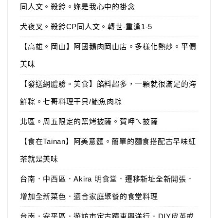
同人文。殺鈴。妳是我心中的掛念
犬夜叉。殺鈴CP同人文。轉世-重逢1-5
【高雄。岡山】阿國鵝肉岡山店。多樣化熱炒。平價
美味
【發送網體驗。美食】餡料超多，一顆就很滿足的海
鮮粽。七哥料理干貝/鮑魚肉粽
北區。周五限定的窯烤披薩。賀呷ㄟ披薩
【食在Tainan】阿美意麵。簡單的麵食搭配古早味紅
茶就是美味
台南．中西區．Akira 明食堂．遷移新址全新開張．
增加全新菜色．適合家庭聚餐的食堂料理
台南．安平區．遊訪市定古蹟東興洋行．DIY皮革戒