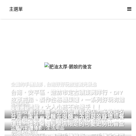
主選單
肥油太厚-鵝娘的後宮
企鵝的手機攝影
,
台南好好玩旅遊觀光景點
台南．安平區．遊訪市定古蹟東興洋行．DIY
皮革戒指、製作性格糖果罐，一系列好玩有趣
生活用品
的手作體驗，大人小孩不亦樂乎！！
餐廳體驗
台南眼鏡行推薦．明格眼鏡長榮店．多款知名
台南．東區．眷麵牛肉麵．不限時的舒適用餐
品牌眼鏡專賣．掌握時尚潮流配鏡美學。
環境．還有眷麵長榮店限定的可愛史努比盲盒
企鵝的相機攝影
,
生活用品
抽獎活動!!