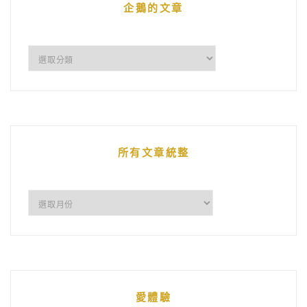
企鵝的文章
企
鵝
的
文
章
所有文章統整
所
有
文
章
統
愛體驗
整