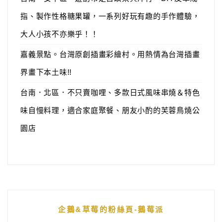
指、製作性格糖果罐，一系列好玩有趣的手作體驗，
大人小孩不亦樂乎！！
嘉義景點。台灣原創插畫彩繪村。用熱情為台灣插畫
界畫下本土味!!
台南．北區．不只賣咖哩、多款日式風味串燒＆特色
味自慢料理，適合家庭聚餐、朋友小酌的芙蓉鳥燒公
園店
企鵝&草莓的粉絲頁-鵝莓派