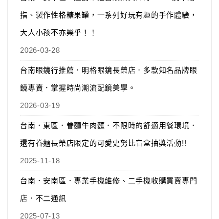
指、製作性格糖果罐，一系列好玩有趣的手作體驗，
大人小孩不亦樂乎！！
2026-03-28
台南眼鏡行推薦．明格眼鏡長榮店．多款知名品牌眼
鏡專賣．掌握時尚潮流配鏡美學。
2026-03-19
台南．東區．眷麵牛肉麵．不限時的舒適用餐環境．
還有眷麵長榮店限定的可愛史努比盲盒抽獎活動!!
2025-11-18
台南．安南區．專業手機維修、二手機收購買賣專門
店．不二通訊
2025-07-13