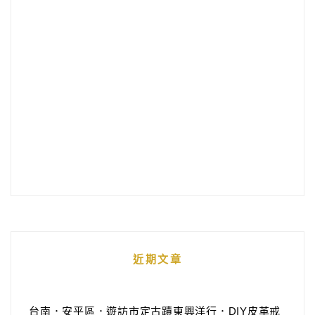
近期文章
台南．安平區．遊訪市定古蹟東興洋行．DIY皮革戒