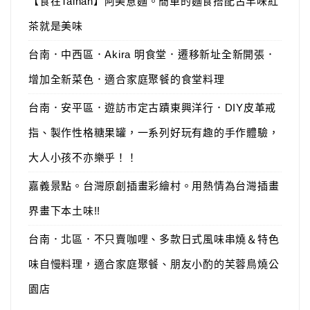
【食在Tainan】阿美意麵。簡單的麵食搭配古早味紅
茶就是美味
台南．中西區．Akira 明食堂．遷移新址全新開張．
增加全新菜色．適合家庭聚餐的食堂料理
台南．安平區．遊訪市定古蹟東興洋行．DIY皮革戒
指、製作性格糖果罐，一系列好玩有趣的手作體驗，
大人小孩不亦樂乎！！
嘉義景點。台灣原創插畫彩繪村。用熱情為台灣插畫
界畫下本土味!!
台南．北區．不只賣咖哩、多款日式風味串燒＆特色
味自慢料理，適合家庭聚餐、朋友小酌的芙蓉鳥燒公
園店