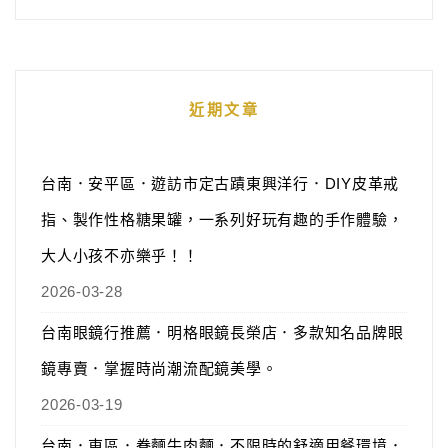
近期文章
台南．安平區．遊訪市定古蹟東興洋行．DIY皮革戒
指、製作性格糖果罐，一系列好玩有趣的手作體驗，
大人小孩不亦樂乎！！
2026-03-28
台南眼鏡行推薦．明格眼鏡長榮店．多款知名品牌眼
鏡專賣．掌握時尚潮流配鏡美學。
2026-03-19
台南．東區．眷麵牛肉麵．不限時的舒適用餐環境．