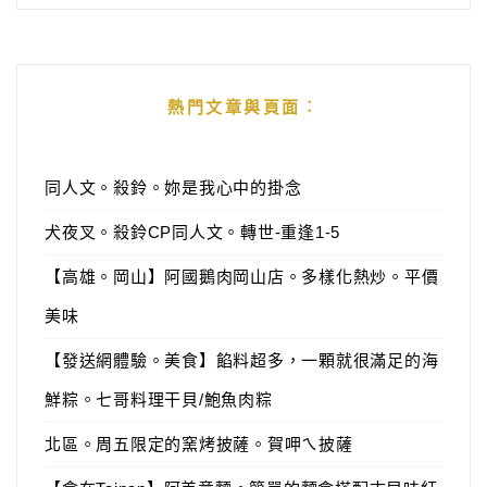
熱門文章與頁面︰
同人文。殺鈴。妳是我心中的掛念
犬夜叉。殺鈴CP同人文。轉世-重逢1-5
【高雄。岡山】阿國鵝肉岡山店。多樣化熱炒。平價
美味
【發送網體驗。美食】餡料超多，一顆就很滿足的海
鮮粽。七哥料理干貝/鮑魚肉粽
北區。周五限定的窯烤披薩。賀呷ㄟ披薩