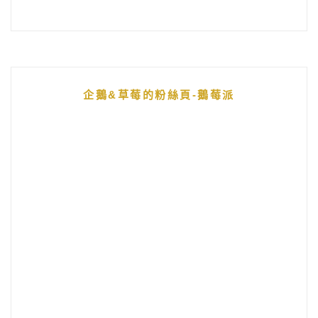
企鵝&草莓的粉絲頁-鵝莓派