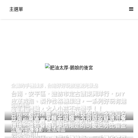
主選單
肥油太厚-鵝娘的後宮
企鵝的手機攝影
,
台南好好玩旅遊觀光景點
台南．安平區．遊訪市定古蹟東興洋行．DIY
皮革戒指、製作性格糖果罐，一系列好玩有趣
生活用品
的手作體驗，大人小孩不亦樂乎！！
餐廳體驗
台南眼鏡行推薦．明格眼鏡長榮店．多款知名
台南．東區．眷麵牛肉麵．不限時的舒適用餐
品牌眼鏡專賣．掌握時尚潮流配鏡美學。
環境．還有眷麵長榮店限定的可愛史努比盲盒
企鵝的相機攝影
,
生活用品
抽獎活動!!