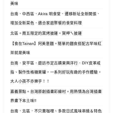
美味
台南．中西區．Akira 明食堂．遷移新址全新開張．
增加全新菜色．適合家庭聚餐的食堂料理
北區。周五限定的窯烤披薩。賀呷ㄟ披薩
【食在Tainan】阿美意麵。簡單的麵食搭配古早味紅
茶就是美味
台南．安平區．遊訪市定古蹟東興洋行．DIY皮革戒
指、製作性格糖果罐，一系列好玩有趣的手作體驗，
大人小孩不亦樂乎！！
嘉義景點。台灣原創插畫彩繪村。用熱情為台灣插畫
界畫下本土味!!
台南．北區．不只賣咖哩、多款日式風味串燒＆特色