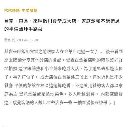
吃吃喝喝-中式餐點
台南．東區．來呷飯川食堂成大店．家庭聚餐不能錯過
的平價熱炒手路菜
發佈於 2019-01-30
其實來呷飯川食堂之前跟家人在金華店吃過一次了….. 後來看到
朋友陸續分享其他分店的食記，想說在金華店吃的時候沒好好
地拍照 這次跟鵝拔和小企鵝來吃成大店，為了避免去那邊沒位
子，事先訂位了。 成大店位在長榮路三段上，這附近也是不少
餐廳 平價的菜館在校區這邊算吃香，不過看用餐的客人都以家
庭為主 畢竟桌菜或是熱炒菜色，多人吃越划算。 內部空間舒
適，感覺容納的人數比金華店多一些 一樓客滿後來被帶 […]