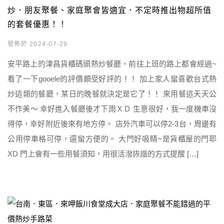
炒．朋友聚餐、家庭聚會皆適宜．不定時推出物超所值
的套餐優惠！！
發佈於 2024-07-29
安平路上的津昌貨櫃碼頭熱炒餐廳，前往上班的路上都會經過~
看了一下gooele的評價頗受好評的！！ 加上家人蠻喜歡台式熱
炒這類的餐廳，某日的晚餐就決定是它了！！ 來用餐這天天公
不作美～ 幸好進入餐廳後才下雨ＸＤ 生意很好，我一度機車沒
得停，幸好附近後來有地方停。 店外汽車可以停2-3台，周邊有
公用停車格可停，還蠻方便的。 大門好吸睛~是貨櫃屋的門耶
XD 門上會有一些用餐須知，用很活潑詼諧的方式提醒 […]