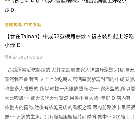
吃吃喝喝-中式餐點
【食在Tainan】中成52號碳烤熱炒。復古裝飾配上好吃
小炒:D
發佈於 2014-05-20
企鵝還蠻愛吃熱炒的,尤其是跟朋友家人吃熱炒聚聚,打屁聊天,
雖然我不會喝酒=v=” 上次吃朋友居酒屋就發現對面的中成52號,
也蠻多人推薦的,所以就找一天跟鵝拔來吃~~ 露天型的,所以夏
天比較熱~~ 那天去吃天候微涼,用餐不會太熱~幸好:D 店內有一
些復古的擺飾,然後有些乾罵店的看板之類,跟府前路沙卡里巴很
像~~ 這邊的生魚片只有鮭魚跟旗魚片兩種(印象中~~XD)結 […]