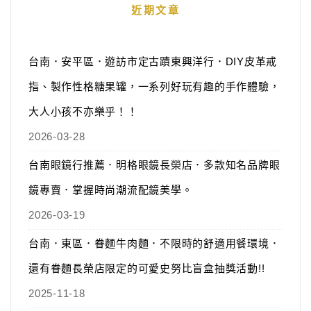
近期文章
台南．安平區．遊訪市定古蹟東興洋行．DIY皮革戒
指、製作性格糖果罐，一系列好玩有趣的手作體驗，
大人小孩不亦樂乎！！
2026-03-28
台南眼鏡行推薦．明格眼鏡長榮店．多款知名品牌眼
鏡專賣．掌握時尚潮流配鏡美學。
2026-03-19
台南．東區．眷麵牛肉麵．不限時的舒適用餐環境．
還有眷麵長榮店限定的可愛史努比盲盒抽獎活動!!
2025-11-18