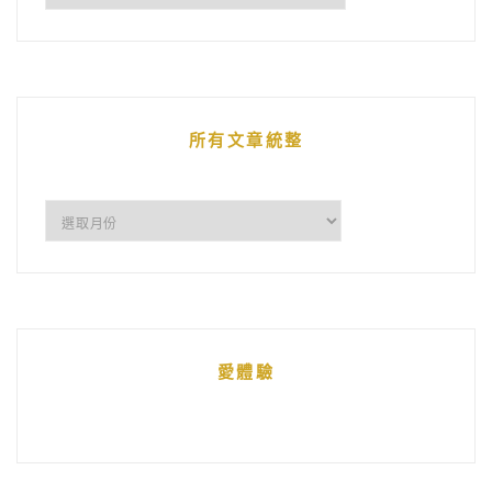
鵝
的
文
章
所有文章統整
所
有
文
章
統
愛體驗
整