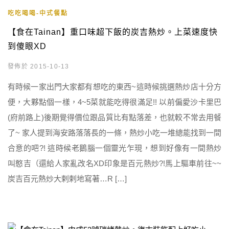
吃吃喝喝-中式餐點
【食在Tainan】重口味超下飯的炭吉熱炒。上菜速度快
到傻眼XD
發佈於 2015-10-13
有時候一家出門大家都有想吃的東西~這時候挑選熱炒店十分方
便，大夥點個一樣，4~5菜就能吃得很滿足!! 以前偏愛沙卡里巴
(府前路上)後期覺得價位跟品質比有點落差，也就較不常去用餐
了~ 家人提到海安路落落長的一條，熱炒小吃一堆總能找到一間
合意的吧?! 這時候老鵝腦一個靈光乍現，想到好像有一間熱炒
叫憨吉（還給人家亂改名XD印象是百元熱炒?!馬上驅車前往~~
炭吉百元熱炒大剌剌地寫著…R […]