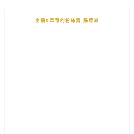
企鵝&草莓的粉絲頁-鵝莓派