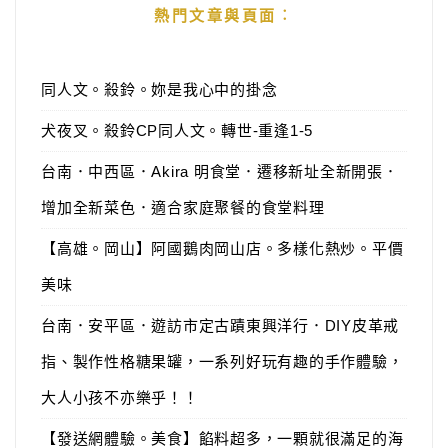
熱門文章與頁面︰
同人文。殺鈴。妳是我心中的掛念
犬夜叉。殺鈴CP同人文。轉世-重逢1-5
台南．中西區．Akira 明食堂．遷移新址全新開張．
增加全新菜色．適合家庭聚餐的食堂料理
【高雄。岡山】阿國鵝肉岡山店。多樣化熱炒。平價
美味
台南．安平區．遊訪市定古蹟東興洋行．DIY皮革戒
指、製作性格糖果罐，一系列好玩有趣的手作體驗，
大人小孩不亦樂乎！！
【發送網體驗。美食】餡料超多，一顆就很滿足的海