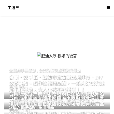
主選單
肥油太厚-鵝娘的後宮
企鵝的手機攝影
,
台南好好玩旅遊觀光景點
台南．安平區．遊訪市定古蹟東興洋行．DIY
皮革戒指、製作性格糖果罐，一系列好玩有趣
生活用品
的手作體驗，大人小孩不亦樂乎！！
餐廳體驗
台南眼鏡行推薦．明格眼鏡長榮店．多款知名
台南．東區．眷麵牛肉麵．不限時的舒適用餐
品牌眼鏡專賣．掌握時尚潮流配鏡美學。
環境．還有眷麵長榮店限定的可愛史努比盲盒
企鵝的相機攝影
,
生活用品
抽獎活動!!