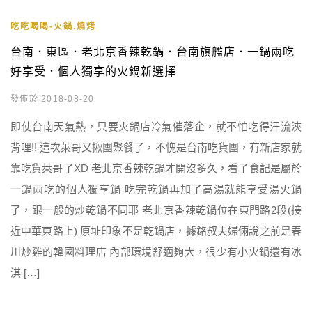
吃吃喝喝-火鍋.燒烤
台南．東區．老北京香辣乾鍋．台南旗艦店．一鍋兩吃
好享受．個人獨享的火鍋新選擇
發佈於 2018-08-20
即使台南天氣熱，只要火鍋店冷氣催落企，就不怕吃得汗流浹
背哩!! 這次萊哥又揪團聚餐了，不愧是台南吃貨團，有新店家就
靠吃貨萊哥了XD 老北京香辣乾鍋才開沒多久，看了食記是屬於
一鍋兩吃的個人獨享鍋 吃完乾鍋再加了高湯就能享受湯火鍋
了，跟一般的炒乾鍋不同耶 老北京香辣乾鍋位在東門路2段(接
近中華東路上) 原址印象不是乾鍋店，據銘叔夫婦倆說之前是春
川炒雞的韓國料理店 內部環境舒適夠大，很少有小火鍋還有冰
淇 […]