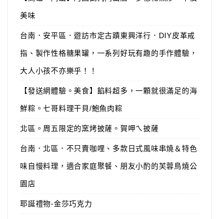
美味
台南．安平區．遊訪市定古蹟東興洋行．DIY皮革戒
指、製作性格糖果罐，一系列好玩有趣的手作體驗，
大人小孩不亦樂乎！！
【發送網體驗。美食】餡料超多，一顆就很滿足的海
鮮粽。七哥料理干貝/鮑魚肉粽
北區。周五限定的窯烤披薩。賀呷ㄟ披薩
台南．北區．不只賣咖哩、多款日式風味串燒＆特色
味自慢料理，適合家庭聚餐、朋友小酌的芙蓉鳥燒公
園店
耶誕禮物-金莎巧克力