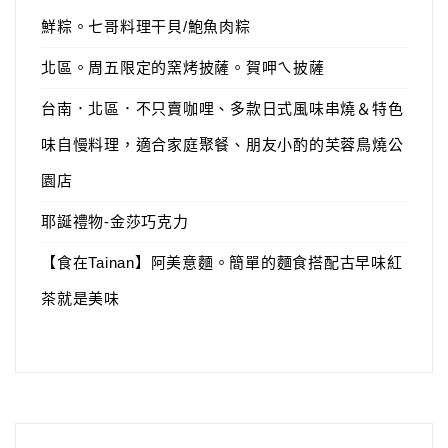
鮮粽。七哥料理干貝/鮑魚肉粽
北區。周五限定的窯烤披薩。賀呷ㄟ披薩
台南．北區．不只賣咖哩、多款日式風味串燒＆特色
味自慢料理，適合家庭聚餐、朋友小酌的芙蓉鳥燒公
園店
耶誕禮物-金莎巧克力
【食在Tainan】阿美意麵。簡單的麵食搭配古早味紅
茶就是美味