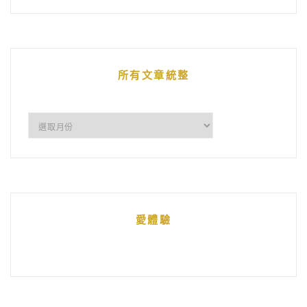
的
文
章
所有文章統整
所
有
文
章
統
愛體驗
整