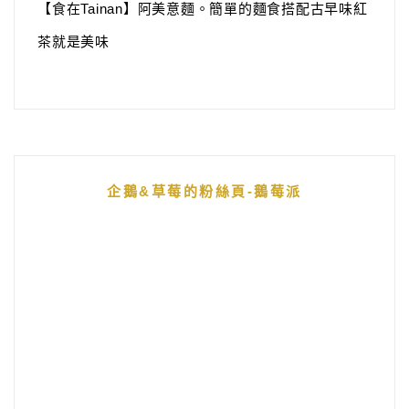
【食在Tainan】阿美意麵。簡單的麵食搭配古早味紅
茶就是美味
企鵝&草莓的粉絲頁-鵝莓派