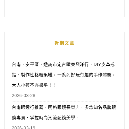
近期文章
台南．安平區．遊訪市定古蹟東興洋行．DIY皮革戒
指、製作性格糖果罐，一系列好玩有趣的手作體驗，
大人小孩不亦樂乎！！
2026-03-28
台南眼鏡行推薦．明格眼鏡長榮店．多款知名品牌眼
鏡專賣．掌握時尚潮流配鏡美學。
2026-03-19