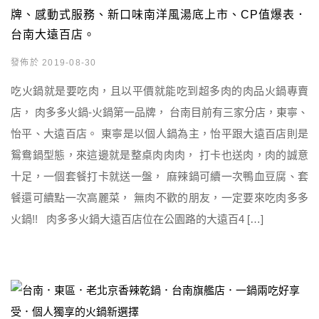
牌、感動式服務、新口味南洋風湯底上市、CP值爆表．
台南大遠百店。
發佈於 2019-08-30
吃火鍋就是要吃肉，且以平價就能吃到超多肉的肉品火鍋專賣
店， 肉多多火鍋-火鍋第一品牌， 台南目前有三家分店，東寧、
怡平、大遠百店。 東寧是以個人鍋為主，怡平跟大遠百店則是
鴛鴦鍋型態，來這邊就是整桌肉肉肉， 打卡也送肉，肉的誠意
十足，一個套餐打卡就送一盤， 麻辣鍋可續一次鴨血豆腐、套
餐還可續點一次高麗菜， 無肉不歡的朋友，一定要來吃肉多多
火鍋!! 肉多多火鍋大遠百店位在公園路的大遠百4 […]