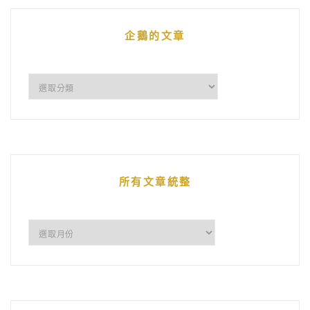
企鵝的文章
企
鵝
的
文
章
所有文章統整
所
有
文
章