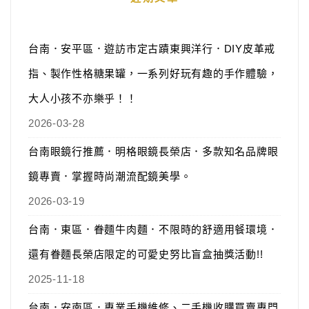
台南．安平區．遊訪市定古蹟東興洋行．DIY皮革戒
指、製作性格糖果罐，一系列好玩有趣的手作體驗，
大人小孩不亦樂乎！！
2026-03-28
台南眼鏡行推薦．明格眼鏡長榮店．多款知名品牌眼
鏡專賣．掌握時尚潮流配鏡美學。
2026-03-19
台南．東區．眷麵牛肉麵．不限時的舒適用餐環境．
還有眷麵長榮店限定的可愛史努比盲盒抽獎活動!!
2025-11-18
台南．安南區．專業手機維修、二手機收購買賣專門