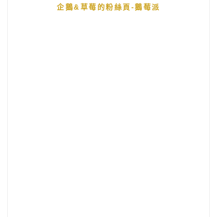
企鵝&草莓的粉絲頁-鵝莓派