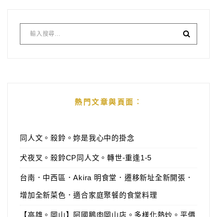
熱門文章與頁面︰
同人文。殺鈴。妳是我心中的掛念
犬夜叉。殺鈴CP同人文。轉世-重逢1-5
台南．中西區．Akira 明食堂．遷移新址全新開張．
增加全新菜色．適合家庭聚餐的食堂料理
【高雄。岡山】阿國鵝肉岡山店。多樣化熱炒。平價