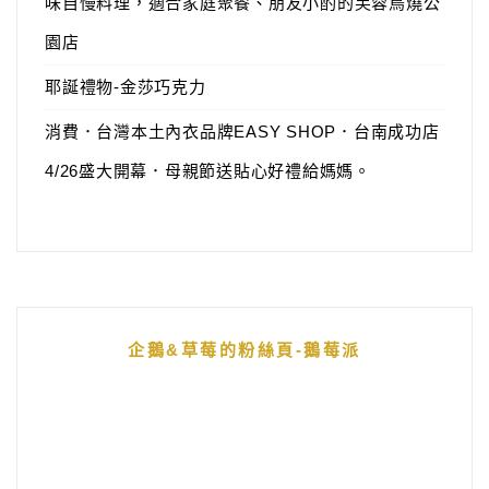
味自慢料理，適合家庭聚餐、朋友小酌的芙蓉鳥燒公
園店
耶誕禮物-金莎巧克力
消費．台灣本土內衣品牌EASY SHOP．台南成功店
4/26盛大開幕．母親節送貼心好禮給媽媽。
企鵝&草莓的粉絲頁-鵝莓派