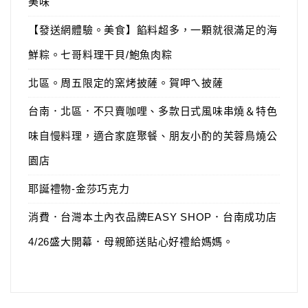
美味
【發送網體驗。美食】餡料超多，一顆就很滿足的海
鮮粽。七哥料理干貝/鮑魚肉粽
北區。周五限定的窯烤披薩。賀呷ㄟ披薩
台南．北區．不只賣咖哩、多款日式風味串燒＆特色
味自慢料理，適合家庭聚餐、朋友小酌的芙蓉鳥燒公
園店
耶誕禮物-金莎巧克力
消費．台灣本土內衣品牌EASY SHOP．台南成功店
4/26盛大開幕．母親節送貼心好禮給媽媽。