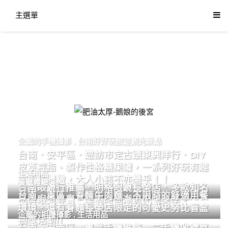
主選單
肥油太厚-鵝娘的後宮
企鵝的手機攝影
,
台南好好玩旅遊觀光景點
台南．安平區．遊訪市定古蹟東興洋行．DIY
皮革戒指、製作性格糖果罐，一系列好玩有趣
生活用品
的手作體驗，大人小孩不亦樂乎！！
餐廳體驗
台南眼鏡行推薦．明格眼鏡長榮店．多款知名
台南．東區．眷麵牛肉麵．不限時的舒適用餐
品牌眼鏡專賣．掌握時尚潮流配鏡美學。
環境．還有眷麵長榮店限定的可愛史努比盲盒
企鵝的相機攝影
,
生活用品
抽獎活動!!