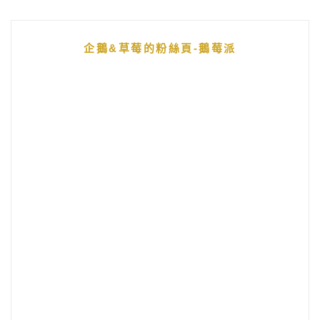
企鵝&草莓的粉絲頁-鵝莓派