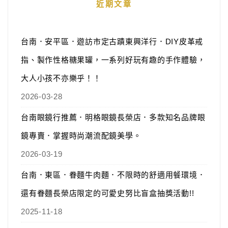
近期文章
台南．安平區．遊訪市定古蹟東興洋行．DIY皮革戒
指、製作性格糖果罐，一系列好玩有趣的手作體驗，
大人小孩不亦樂乎！！
2026-03-28
台南眼鏡行推薦．明格眼鏡長榮店．多款知名品牌眼
鏡專賣．掌握時尚潮流配鏡美學。
2026-03-19
台南．東區．眷麵牛肉麵．不限時的舒適用餐環境．
還有眷麵長榮店限定的可愛史努比盲盒抽獎活動!!
2025-11-18