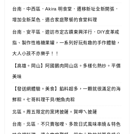
台南．中西區．Akira 明食堂．遷移新址全新開張．
增加全新菜色．適合家庭聚餐的食堂料理
台南．安平區．遊訪市定古蹟東興洋行．DIY皮革戒
指、製作性格糖果罐，一系列好玩有趣的手作體驗，
大人小孩不亦樂乎！！
【高雄。岡山】阿國鵝肉岡山店。多樣化熱炒。平價
美味
【發送網體驗。美食】餡料超多，一顆就很滿足的海
鮮粽。七哥料理干貝/鮑魚肉粽
北區。周五限定的窯烤披薩。賀呷ㄟ披薩
台南．北區．不只賣咖哩、多款日式風味串燒＆特色