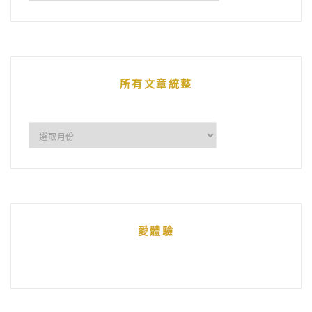
鵝
的
文
章
所有文章統整
所
有
文
章
統
愛體驗
整