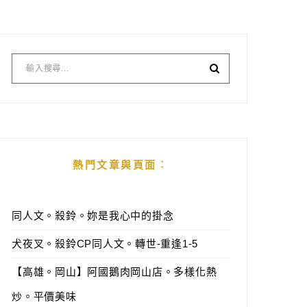
熱門文章與頁面︰
同人文。殺鈴。妳是我心中的掛念
犬夜叉。殺鈴CP同人文。轉世-重逢1-5
【高雄。岡山】阿國鵝肉岡山店。多樣化熱
炒。平價美味