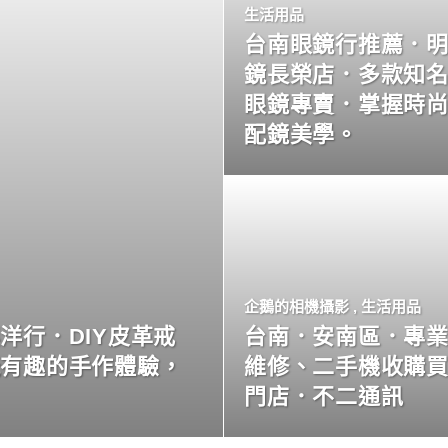
生活用品
台南眼鏡行推薦．
鏡長榮店．多款知
眼鏡專賣．掌握時
配鏡美學。
企鵝的相機攝影
,
生活用品
洋行．DIY皮革戒
台南．安南區．專
玩有趣的手作體驗，
維修、二手機收購
門店．不二通訊