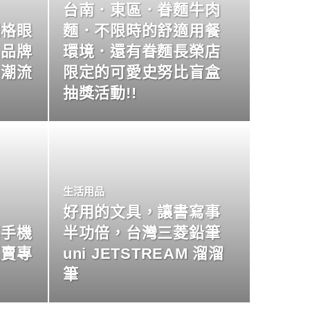
台南．東區．眷麵牛肉
明格眼
麵．不限時的舒適用餐
名品牌
環境．還有眷麵長榮店
尚潮流
限定的可愛史努比盲盒
抽獎活動!!
生活用品
好用的文具，讓書寫事
業手機
半功倍，台灣三菱鉛筆
買賣專
uni JETSTREAM 溜溜
筆