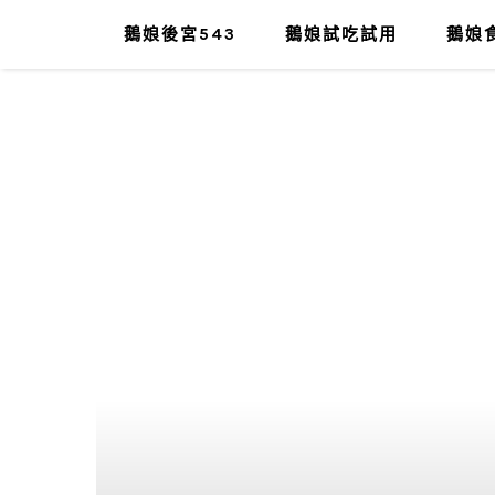
鵝娘後宮543
鵝娘試吃試用
鵝娘食
肥油太厚