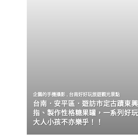
企鵝的手機攝影
,
台南好好玩旅遊觀光景點
台南．安平區．遊訪市定古蹟東興
指、製作性格糖果罐，一系列好
大人小孩不亦樂乎！！