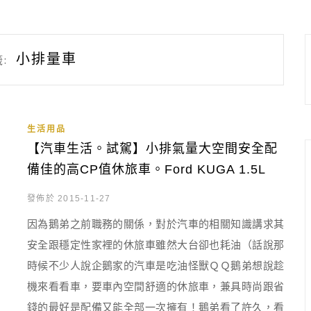
小排量車
:
生活用品
【汽車生活。試駕】小排氣量大空間安全配
備佳的高CP值休旅車。Ford KUGA 1.5L
發佈於 2015-11-27
因為鵝弟之前職務的關係，對於汽車的相關知識講求其
安全跟穩定性家裡的休旅車雖然大台卻也耗油（話說那
時候不少人說企鵝家的汽車是吃油怪獸ＱＱ鵝弟想說趁
機來看看車，要車內空間舒適的休旅車，兼具時尚跟省
錢的最好是配備又能全部一次擁有！鵝弟看了許久，看