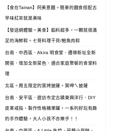
【食在Tainan】阿美意麵。簡單的麵食搭配古
早味紅茶就是美味
【發送網體驗。美食】餡料超多，一顆就很滿
足的海鮮粽。七哥料理干貝/鮑魚肉粽
台南．中西區．Akira 明食堂．遷移新址全新
開張．增加全新菜色．適合家庭聚餐的食堂料
理
北區。周五限定的窯烤披薩。賀呷ㄟ披薩
台南．安平區．遊訪市定古蹟東興洋行．DIY
皮革戒指、製作性格糖果罐，一系列好玩有趣
的手作體驗，大人小孩不亦樂乎！！
台南．中西區．A Little 失控．荷蘭小鬆餅．