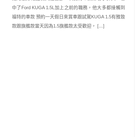
中了Ford KUGA 1.5L加上之前的職務，他大多都接觸到
福特的車款 預約一天假日來賞車跟試駕KUGA 1.5有雅致
款跟旗艦款當天因為1.5旗艦款太受歡迎， […]