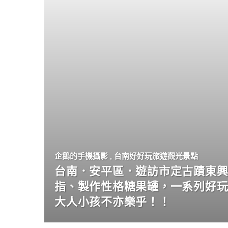
企鵝的手機攝影
,
台南好好玩旅遊觀光景點
台南．安平區．遊訪市定古蹟東興
指、製作性格糖果罐，一系列好
大人小孩不亦樂乎！！