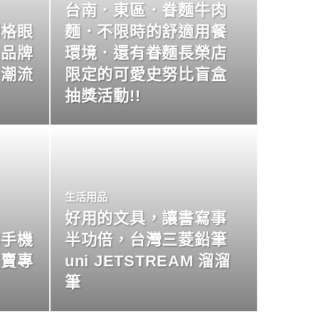
台南．東區．眷麵牛肉
明格眼
麵．不限時的舒適用餐
名品牌
環境．還有眷麵長榮店
尚潮流
限定的可愛史努比盲盒
抽獎活動!!
生活用品
好用的文具，讓書寫事
業手機
半功倍，台灣三菱鉛筆
買賣專
uni JETSTREAM 溜溜
筆