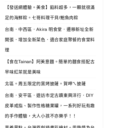
【發送網體驗。美食】餡料超多，一顆就很滿
足的海鮮粽。七哥料理干貝/鮑魚肉粽
台南．中西區．Akira 明食堂．遷移新址全新
開張．增加全新菜色．適合家庭聚餐的食堂料
理
【食在Tainan】阿美意麵。簡單的麵食搭配古
早味紅茶就是美味
北區。周五限定的窯烤披薩。賀呷ㄟ披薩
台南．安平區．遊訪市定古蹟東興洋行．DIY
皮革戒指、製作性格糖果罐，一系列好玩有趣
的手作體驗，大人小孩不亦樂乎！！
嘉義景點。台灣原創插畫彩繪村。用熱情為台