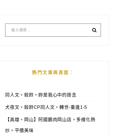
熱門文章與頁面︰
同人文。殺鈴。妳是我心中的掛念
犬夜叉。殺鈴CP同人文。轉世-重逢1-5
【高雄。岡山】阿國鵝肉岡山店。多樣化熱
炒。平價美味