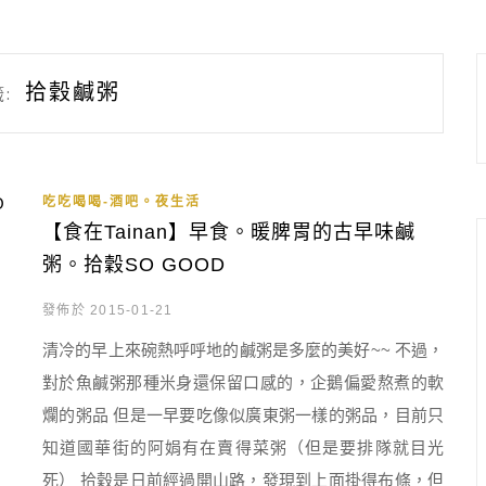
拾穀鹹粥
:
吃吃喝喝-酒吧。夜生活
【食在Tainan】早食。暖脾胃的古早味鹹
粥。拾穀SO GOOD
發佈於 2015-01-21
清冷的早上來碗熱呼呼地的鹹粥是多麼的美好~~ 不過，
對於魚鹹粥那種米身還保留口感的，企鵝偏愛熬煮的軟
爛的粥品 但是一早要吃像似廣東粥一樣的粥品，目前只
知道國華街的阿娟有在賣得菜粥（但是要排隊就目光
死） 拾穀是日前經過開山路，發現到上面掛得布條，但