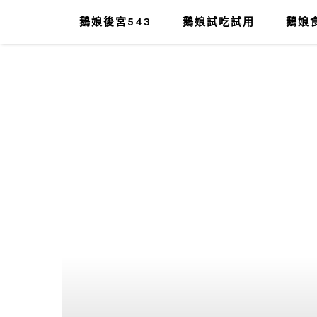
鵝娘後宮543
鵝娘試吃試用
鵝娘食
肥油太厚