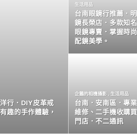
生活用品
台南眼鏡行推薦．
鏡長榮店．多款知
眼鏡專賣．掌握時
配鏡美學。
企鵝的相機攝影
,
生活用品
洋行．DIY皮革戒
台南．安南區．專
玩有趣的手作體驗，
維修、二手機收購
門店．不二通訊