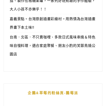
指、製作性格糖果罐，一系列好玩有趣的手作體驗，
大人小孩不亦樂乎！！
嘉義景點。台灣原創插畫彩繪村。用熱情為台灣插畫
界畫下本土味!!
台南．北區．不只賣咖哩、多款日式風味串燒＆特色
味自慢料理，適合家庭聚餐、朋友小酌的芙蓉鳥燒公
園店
企鵝&草莓的粉絲頁-鵝莓派