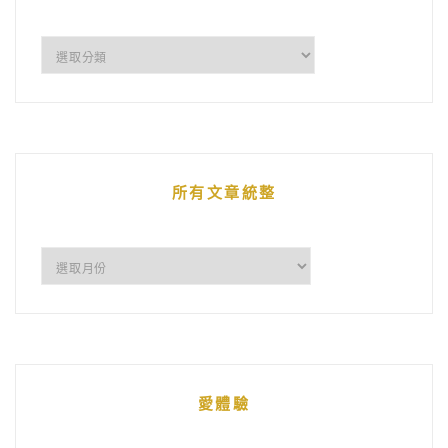
企
鵝
的
文
章
所有文章統整
所
有
文
章
統
愛體驗
整