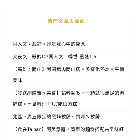
熱門文章與頁面︰
同人文。殺鈴。妳是我心中的掛念
犬夜叉。殺鈴CP同人文。轉世-重逢1-5
【高雄。岡山】阿國鵝肉岡山店。多樣化熱炒。平價
美味
【發送網體驗。美食】餡料超多，一顆就很滿足的海
鮮粽。七哥料理干貝/鮑魚肉粽
北區。周五限定的窯烤披薩。賀呷ㄟ披薩
【食在Tainan】阿美意麵。簡單的麵食搭配古早味紅