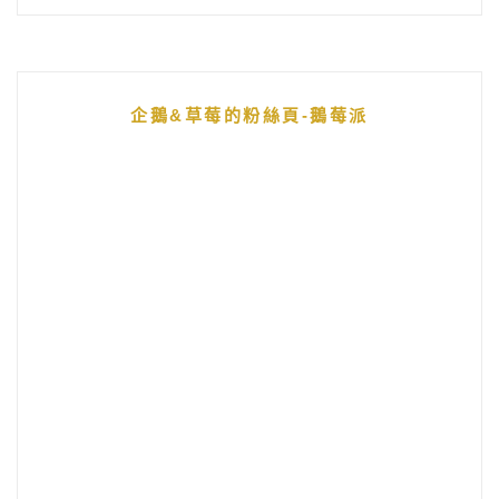
企鵝&草莓的粉絲頁-鵝莓派