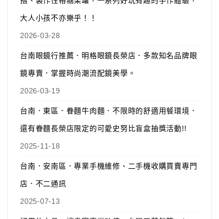
指、製作性格糖果罐，一系列好玩有趣的手作體驗，
大人小孩不亦樂乎！！
2026-03-28
台南眼鏡行推薦．明格眼鏡長榮店．多款知名品牌眼
鏡專賣．掌握時尚潮流配鏡美學。
2026-03-19
台南．東區．眷麵牛肉麵．不限時的舒適用餐環境．
還有眷麵長榮店限定的可愛史努比盲盒抽獎活動!!
2025-11-18
台南．安南區．專業手機維修、二手機收購買賣專門
店．不二通訊
2025-07-13