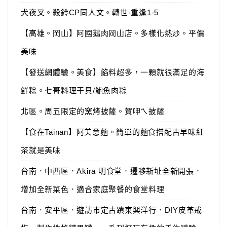
犬夜叉。殺鈴CP同人文。轉世-重逢1-5
【高雄。岡山】阿國鵝肉岡山店。多樣化熱炒。平價
美味
【發送網體驗。美食】餡料超多，一顆就很滿足的海
鮮粽。七哥料理干貝/鮑魚肉粽
北區。周五限定的窯烤披薩。賀呷ㄟ披薩
【食在Tainan】阿美意麵。簡單的麵食搭配古早味紅
茶就是美味
台南．中西區．Akira 明食堂．遷移新址全新開張．
增加全新菜色．適合家庭聚餐的食堂料理
台南．安平區．遊訪市定古蹟東興洋行．DIY皮革戒