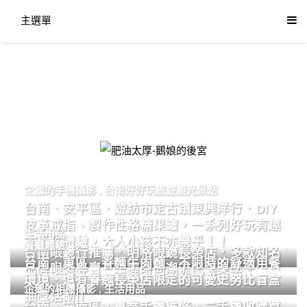
主選單
肥油太厚-鵝娘的後宮
企鵝的手機攝影
,
台南好好玩旅遊觀光景點
台南．安平區．遊訪市定古蹟東興洋行．DIY
皮革戒指、製作性格糖果罐，一系列好玩有趣
生活用品
的手作體驗，大人小孩不亦樂乎！！
餐廳體驗
台南眼鏡行推薦．明格眼鏡長榮店．多款知名
台南．東區．眷麵牛肉麵．不限時的舒適用餐
品牌眼鏡專賣．掌握時尚潮流配鏡美學。
環境．還有眷麵長榮店限定的可愛史努比盲盒
企鵝的相機攝影
,
生活用品
抽獎活動!!