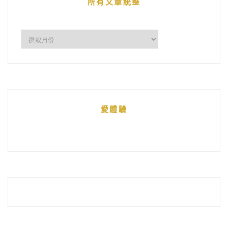
所有文章統整
所
有
文
章
統
愛體驗
整