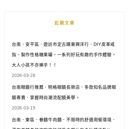
近期文章
台南．安平區．遊訪市定古蹟東興洋行．DIY皮革戒
指、製作性格糖果罐，一系列好玩有趣的手作體驗，
大人小孩不亦樂乎！！
2026-03-28
台南眼鏡行推薦．明格眼鏡長榮店．多款知名品牌眼
鏡專賣．掌握時尚潮流配鏡美學。
2026-03-19
台南．東區．眷麵牛肉麵．不限時的舒適用餐環境．