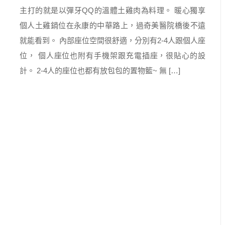
主打的就是以彈牙QQ的溫體土雞肉為料理。 暖心獨享
個人土雞鍋位在永康的中華路上，過奇美醫院橋後不遠
就能看到。 內部座位空間很舒適，分別有2-4人跟個人座
位， 個人座位也附有手機架跟充電插座，很貼心的設
計。 2-4人的座位也都有放包包的置物籃~ 無 […]