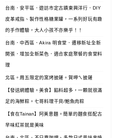
台南．安平區．遊訪市定古蹟東興洋行．DIY
皮革戒指、製作性格糖果罐，一系列好玩有趣
的手作體驗，大人小孩不亦樂乎！！
台南．中西區．Akira 明食堂．遷移新址全新
開張．增加全新菜色．適合家庭聚餐的食堂料
理
北區。周五限定的窯烤披薩。賀呷ㄟ披薩
【發送網體驗。美食】餡料超多，一顆就很滿
足的海鮮粽。七哥料理干貝/鮑魚肉粽
【食在Tainan】阿美意麵。簡單的麵食搭配古
早味紅茶就是美味
台南．北區．不只賣咖哩、多款日式風味串燒