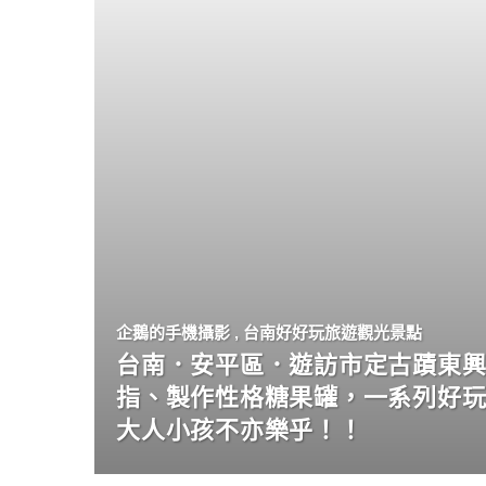
企鵝的手機攝影
,
台南好好玩旅遊觀光景點
台南．安平區．遊訪市定古蹟東興
指、製作性格糖果罐，一系列好
大人小孩不亦樂乎！！