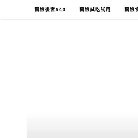
鵝娘後宮543
鵝娘試吃試用
鵝娘食
肥油太厚