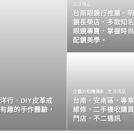
生活用品
台南眼鏡行推薦．
鏡長榮店．多款知
眼鏡專賣．掌握時
配鏡美學。
企鵝的相機攝影
,
生活用品
洋行．DIY皮革戒
台南．安南區．專
玩有趣的手作體驗，
維修、二手機收購
門店．不二通訊