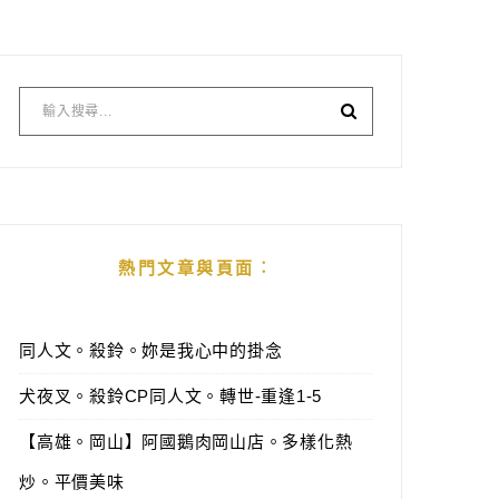
熱門文章與頁面︰
同人文。殺鈴。妳是我心中的掛念
犬夜叉。殺鈴CP同人文。轉世-重逢1-5
【高雄。岡山】阿國鵝肉岡山店。多樣化熱
炒。平價美味