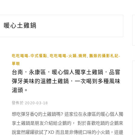
暖心土雞鍋
,
,
吃吃喝喝-中式餐點
吃吃喝喝-火鍋.燒烤
鵝娘的攝影札記-
單眼
台南．永康區．暖心個人獨享土雞鍋．品嘗
彈牙美味的溫體土雞鍋．一次喝到多種風味
湯頭。
發佈於 2020-03-18
想吃彈牙香Q的土雞鍋嗎? 這家位在永康區的暖心個人獨
享土雞鍋是朋友介紹給企鵝的， 對於喜歡吃鍋的企鵝來
說當然躍躍欲試了XD 而且是非傳統口味的小火鍋，這邊