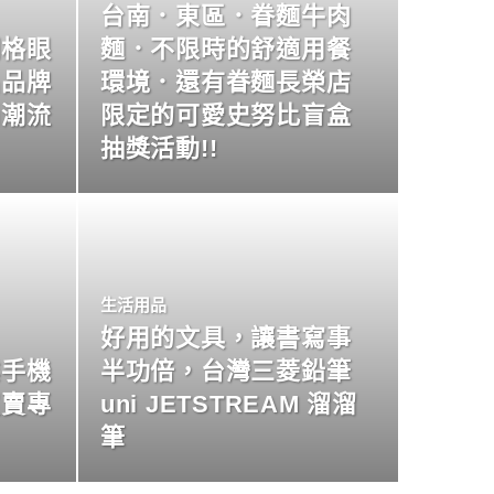
台南．東區．眷麵牛肉
明格眼
麵．不限時的舒適用餐
名品牌
環境．還有眷麵長榮店
尚潮流
限定的可愛史努比盲盒
抽獎活動!!
生活用品
好用的文具，讓書寫事
業手機
半功倍，台灣三菱鉛筆
買賣專
uni JETSTREAM 溜溜
筆