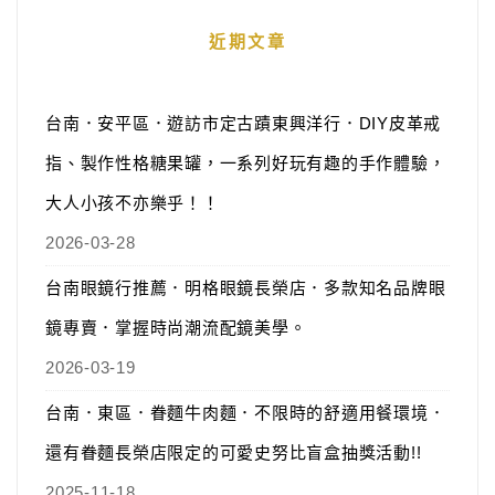
近期文章
台南．安平區．遊訪市定古蹟東興洋行．DIY皮革戒
指、製作性格糖果罐，一系列好玩有趣的手作體驗，
大人小孩不亦樂乎！！
2026-03-28
台南眼鏡行推薦．明格眼鏡長榮店．多款知名品牌眼
鏡專賣．掌握時尚潮流配鏡美學。
2026-03-19
台南．東區．眷麵牛肉麵．不限時的舒適用餐環境．
還有眷麵長榮店限定的可愛史努比盲盒抽獎活動!!
2025-11-18