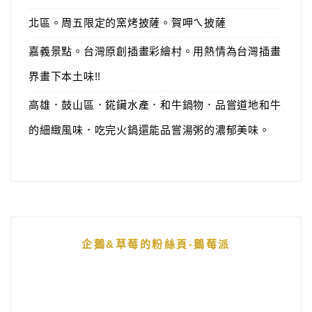
北區。周五限定的窯烤披薩。賀呷ㄟ披薩
嘉義景點。台灣原創插畫彩繪村。用熱情為台灣插畫
界畫下本土味!!
高雄．鼓山區．錵鑶水產．和牛鍋物．品嘗道地和牛
的細緻風味．吃完火鍋還能品嘗湯粥的濃郁美味。
企鵝&草莓的粉絲頁-鵝莓派