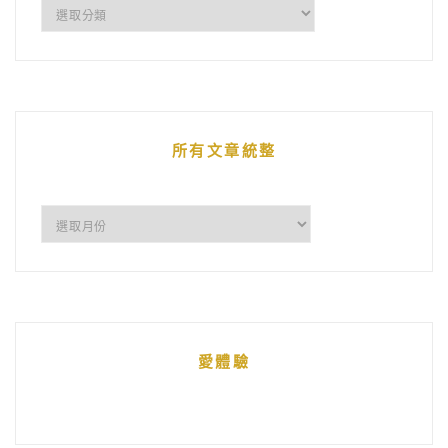
企
鵝
的
文
章
所有文章統整
所
有
文
章
統
愛體驗
整