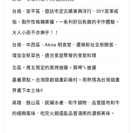
台南．安平區．遊訪市定古蹟東興洋行．DIY皮革戒
指、製作性格糖果罐，一系列好玩有趣的手作體驗，
大人小孩不亦樂乎！！
台南．中西區．Akira 明食堂．遷移新址全新開張．
增加全新菜色．適合家庭聚餐的食堂料理
北區。周五限定的窯烤披薩。賀呷ㄟ披薩
嘉義景點。台灣原創插畫彩繪村。用熱情為台灣插畫
界畫下本土味!!
高雄．鼓山區．錵鑶水產．和牛鍋物．品嘗道地和牛
的細緻風味．吃完火鍋還能品嘗湯粥的濃郁美味。