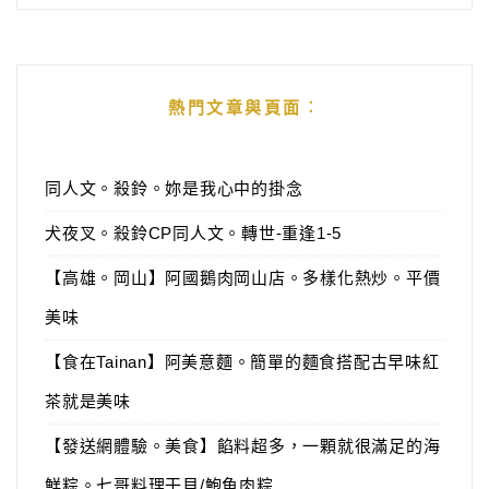
熱門文章與頁面︰
同人文。殺鈴。妳是我心中的掛念
犬夜叉。殺鈴CP同人文。轉世-重逢1-5
【高雄。岡山】阿國鵝肉岡山店。多樣化熱炒。平價
美味
【食在Tainan】阿美意麵。簡單的麵食搭配古早味紅
茶就是美味
【發送網體驗。美食】餡料超多，一顆就很滿足的海
鮮粽。七哥料理干貝/鮑魚肉粽