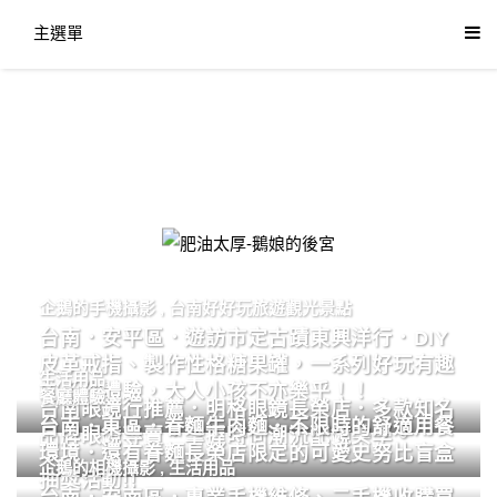
主選單
肥油太厚-鵝娘的後宮
企鵝的手機攝影
,
台南好好玩旅遊觀光景點
台南．安平區．遊訪市定古蹟東興洋行．DIY
皮革戒指、製作性格糖果罐，一系列好玩有趣
生活用品
的手作體驗，大人小孩不亦樂乎！！
餐廳體驗
台南眼鏡行推薦．明格眼鏡長榮店．多款知名
台南．東區．眷麵牛肉麵．不限時的舒適用餐
品牌眼鏡專賣．掌握時尚潮流配鏡美學。
環境．還有眷麵長榮店限定的可愛史努比盲盒
企鵝的相機攝影
,
生活用品
抽獎活動!!