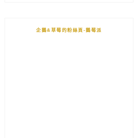
企鵝&草莓的粉絲頁-鵝莓派