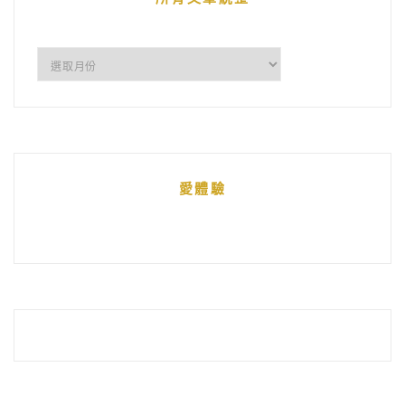
所
有
文
章
統
愛體驗
整