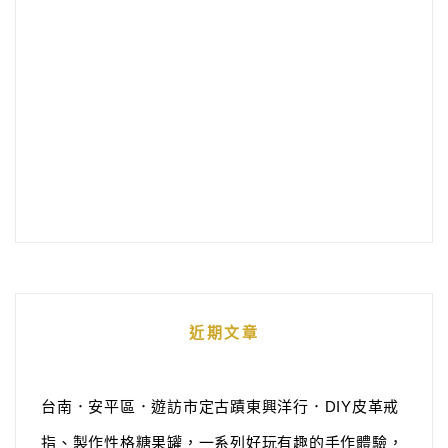
近期文章
台南．安平區．遊訪市定古蹟東興洋行．DIY皮革戒
指、製作性格糖果罐，一系列好玩有趣的手作體驗，