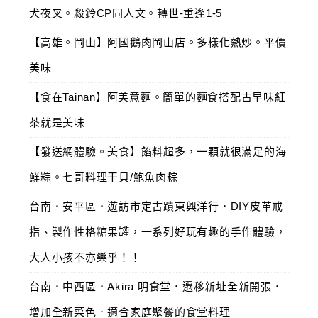
犬夜叉。殺鈴CP同人文。轉世-重逢1-5
【高雄。岡山】阿國鵝肉岡山店。多樣化熱炒。平價
美味
【食在Tainan】阿美意麵。簡單的麵食搭配古早味紅
茶就是美味
【發送網體驗。美食】餡料超多，一顆就很滿足的海
鮮粽。七哥料理干貝/鮑魚肉粽
台南．安平區．遊訪市定古蹟東興洋行．DIY皮革戒
指、製作性格糖果罐，一系列好玩有趣的手作體驗，
大人小孩不亦樂乎！！
台南．中西區．Akira 明食堂．遷移新址全新開張．
增加全新菜色．適合家庭聚餐的食堂料理