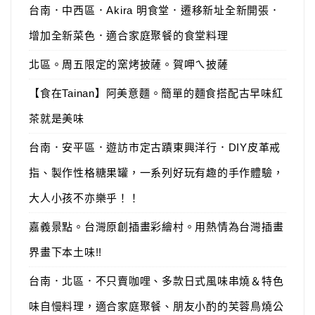
台南．中西區．Akira 明食堂．遷移新址全新開張．
增加全新菜色．適合家庭聚餐的食堂料理
北區。周五限定的窯烤披薩。賀呷ㄟ披薩
【食在Tainan】阿美意麵。簡單的麵食搭配古早味紅
茶就是美味
台南．安平區．遊訪市定古蹟東興洋行．DIY皮革戒
指、製作性格糖果罐，一系列好玩有趣的手作體驗，
大人小孩不亦樂乎！！
嘉義景點。台灣原創插畫彩繪村。用熱情為台灣插畫
界畫下本土味!!
台南．北區．不只賣咖哩、多款日式風味串燒＆特色
味自慢料理，適合家庭聚餐、朋友小酌的芙蓉鳥燒公