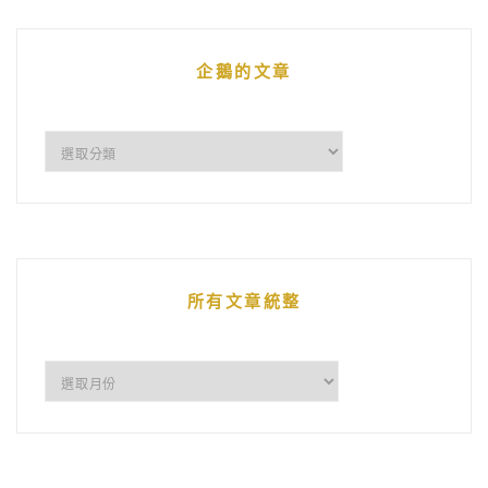
企鵝的文章
企
鵝
的
文
章
所有文章統整
所
有
文
章