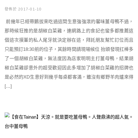
發佈於 2017-01-10
前幾年已經帶鵝拔來吃過這間生意強強滾的馨味薑母鴨不過，
那時候狂推的是胡椒白菜雞，連網路上的食記也蠻多都推薦這
個這次摸董的私人尾牙就決定辦在這，拜託朋友幫忙訂位而且
只能預訂18:30前的位子，其餘時間請現場候位 抬頭發現扛棒多
了一個胡椒白菜雞，無法度因為店家明明主打薑母鴨，結果胡
椒白菜雞卻意外的超受歡迎因此多增加了胡椒白菜雞的招牌也
是必然的XD生意好到幾乎每桌都客滿，雖沒有鄉野羊肉爐來得
[…]