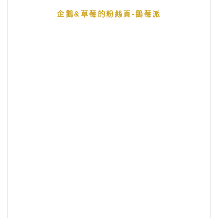
企鵝&草莓的粉絲頁-鵝莓派