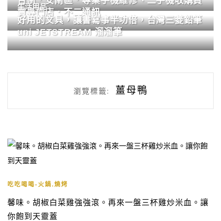
台南．安南區．專業手機維修、二手機收購買
生活用品
賣專門店．不二通訊
好用的文具，讓書寫事半功倍，台灣三菱鉛筆
uni JETSTREAM 溜溜筆
薑母鴨
瀏覽標籤:
吃吃喝喝-火鍋.燒烤
馨味。胡椒白菜雞強強滾。再來一盤三杯雞炒米血。讓
你飽到天靈蓋