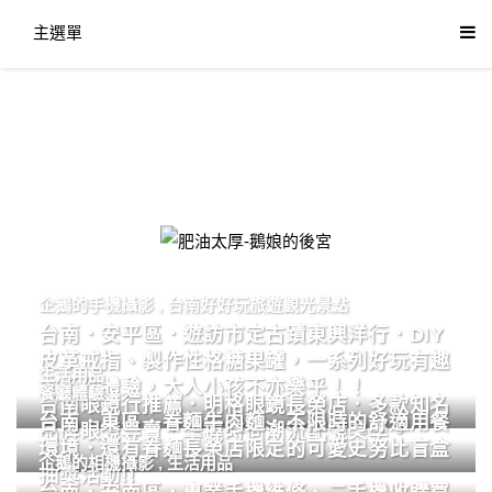
主選單
肥油太厚-鵝娘的後宮
企鵝的手機攝影
,
台南好好玩旅遊觀光景點
台南．安平區．遊訪市定古蹟東興洋行．DIY
皮革戒指、製作性格糖果罐，一系列好玩有趣
生活用品
的手作體驗，大人小孩不亦樂乎！！
餐廳體驗
台南眼鏡行推薦．明格眼鏡長榮店．多款知名
台南．東區．眷麵牛肉麵．不限時的舒適用餐
品牌眼鏡專賣．掌握時尚潮流配鏡美學。
環境．還有眷麵長榮店限定的可愛史努比盲盒
企鵝的相機攝影
,
生活用品
抽獎活動!!