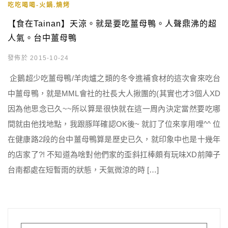
吃吃喝喝-火鍋.燒烤
【食在Tainan】天涼。就是要吃薑母鴨。人聲鼎沸的超
人氣。台中薑母鴨
發佈於 2015-10-24
企鵝超少吃薑母鴨/羊肉爐之類的冬令進補食材的這次會來吃台
中薑母鴨，就是MML會社的社長大人揪團的(其實也才3個人XD
因為他思念已久~~所以算是很快就在這一周內決定當然要吃哪
間就由他找地點，我跟豚咩確認OK後~ 就訂了位來享用哩^^ 位
在健康路2段的台中薑母鴨算是歷史已久，就印象中也是十幾年
的店家了?! 不知道為啥對他們家的歪斜扛棒頗有玩味XD前陣子
台南都處在短暫雨的狀態，天氣微涼的時 […]