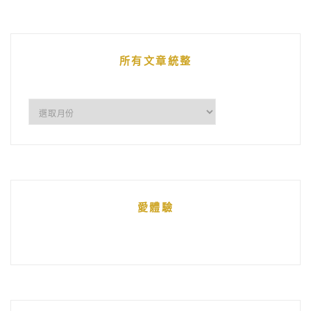
的
文
章
所有文章統整
所
有
文
章
統
愛體驗
整