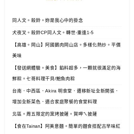
同人文。殺鈴。妳是我心中的掛念
犬夜叉。殺鈴CP同人文。轉世-重逢1-5
【高雄。岡山】阿國鵝肉岡山店。多樣化熱炒。平價
美味
【發送網體驗。美食】餡料超多，一顆就很滿足的海
鮮粽。七哥料理干貝/鮑魚肉粽
台南．中西區．Akira 明食堂．遷移新址全新開張．
增加全新菜色．適合家庭聚餐的食堂料理
北區。周五限定的窯烤披薩。賀呷ㄟ披薩
【食在Tainan】阿美意麵。簡單的麵食搭配古早味紅