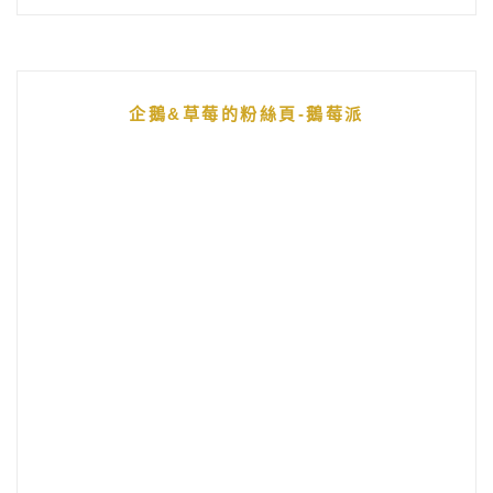
企鵝&草莓的粉絲頁-鵝莓派