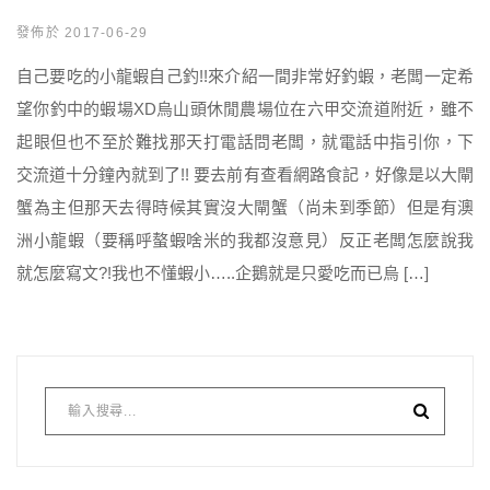
發佈於 2017-06-29
自己要吃的小龍蝦自己釣!!來介紹一間非常好釣蝦，老闆一定希
望你釣中的蝦場XD烏山頭休閒農場位在六甲交流道附近，雖不
起眼但也不至於難找那天打電話問老闆，就電話中指引你，下
交流道十分鐘內就到了!! 要去前有查看網路食記，好像是以大閘
蟹為主但那天去得時候其實沒大閘蟹（尚未到季節）但是有澳
洲小龍蝦（要稱呼螯蝦啥米的我都沒意見）反正老闆怎麼說我
就怎麼寫文?!我也不懂蝦小…..企鵝就是只愛吃而已烏 […]