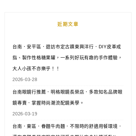
近期文章
台南．安平區．遊訪市定古蹟東興洋行．DIY皮革戒
指、製作性格糖果罐，一系列好玩有趣的手作體驗，
大人小孩不亦樂乎！！
2026-03-28
台南眼鏡行推薦．明格眼鏡長榮店．多款知名品牌眼
鏡專賣．掌握時尚潮流配鏡美學。
2026-03-19
台南．東區．眷麵牛肉麵．不限時的舒適用餐環境．