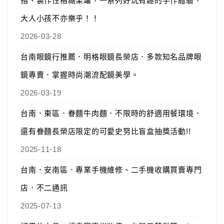
指、製作性格糖果罐，一系列好玩有趣的手作體驗，
大人小孩不亦樂乎！！
2026-03-28
台南眼鏡行推薦．明格眼鏡長榮店．多款知名品牌眼
鏡專賣．掌握時尚潮流配鏡美學。
2026-03-19
台南．東區．眷麵牛肉麵．不限時的舒適用餐環境．
還有眷麵長榮店限定的可愛史努比盲盒抽獎活動!!
2025-11-18
台南．安南區．專業手機維修、二手機收購買賣專門
店．不二通訊
2025-07-13