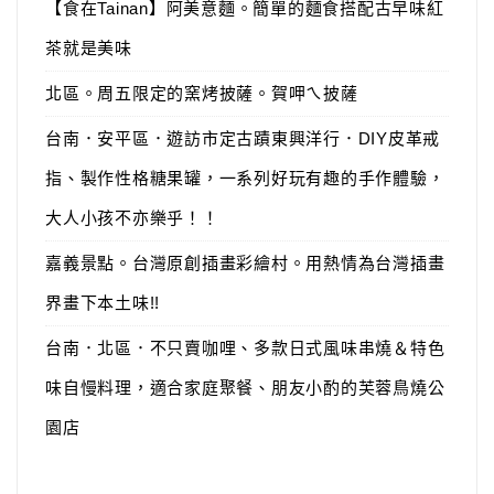
【食在Tainan】阿美意麵。簡單的麵食搭配古早味紅
茶就是美味
北區。周五限定的窯烤披薩。賀呷ㄟ披薩
台南．安平區．遊訪市定古蹟東興洋行．DIY皮革戒
指、製作性格糖果罐，一系列好玩有趣的手作體驗，
大人小孩不亦樂乎！！
嘉義景點。台灣原創插畫彩繪村。用熱情為台灣插畫
界畫下本土味!!
台南．北區．不只賣咖哩、多款日式風味串燒＆特色
味自慢料理，適合家庭聚餐、朋友小酌的芙蓉鳥燒公
園店