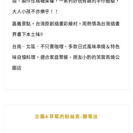
指、製作性格糖果罐，一系列好玩有趣的手作體驗，
大人小孩不亦樂乎！！
嘉義景點。台灣原創插畫彩繪村。用熱情為台灣插畫
界畫下本土味!!
台南．北區．不只賣咖哩、多款日式風味串燒＆特色
味自慢料理，適合家庭聚餐、朋友小酌的芙蓉鳥燒公
園店
企鵝&草莓的粉絲頁-鵝莓派