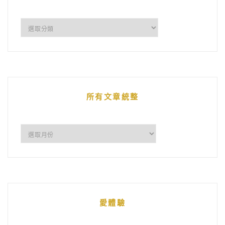
企
鵝
的
文
章
所有文章統整
所
有
文
章
統
愛體驗
整