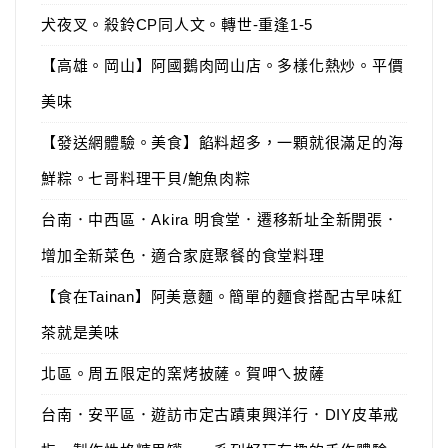
犬夜叉。殺鈴CP同人文。轉世-重逢1-5
【高雄。岡山】阿國鵝肉岡山店。多樣化熱炒。平價
美味
【發送網體驗。美食】餡料超多，一顆就很滿足的海
鮮粽。七哥料理干貝/鮑魚肉粽
台南．中西區．Akira 明食堂．遷移新址全新開張．
增加全新菜色．適合家庭聚餐的食堂料理
【食在Tainan】阿美意麵。簡單的麵食搭配古早味紅
茶就是美味
北區。周五限定的窯烤披薩。賀呷ㄟ披薩
台南．安平區．遊訪市定古蹟東興洋行．DIY皮革戒