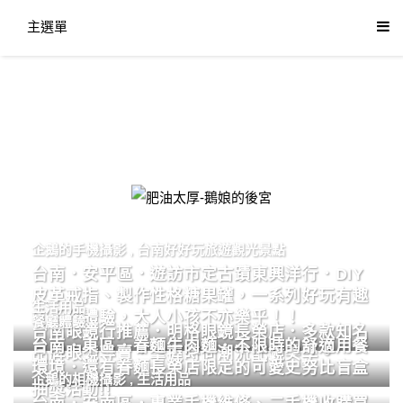
主選單
肥油太厚-鵝娘的後宮
企鵝的手機攝影
,
台南好好玩旅遊觀光景點
台南．安平區．遊訪市定古蹟東興洋行．DIY
皮革戒指、製作性格糖果罐，一系列好玩有趣
生活用品
的手作體驗，大人小孩不亦樂乎！！
餐廳體驗
台南眼鏡行推薦．明格眼鏡長榮店．多款知名
台南．東區．眷麵牛肉麵．不限時的舒適用餐
品牌眼鏡專賣．掌握時尚潮流配鏡美學。
環境．還有眷麵長榮店限定的可愛史努比盲盒
企鵝的相機攝影
,
生活用品
抽獎活動!!