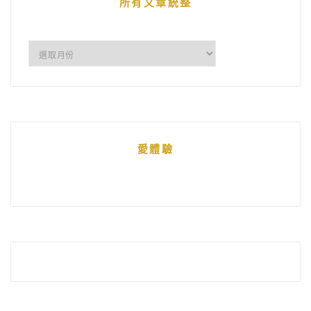
所有文章統整
所
有
文
章
統
愛體驗
整