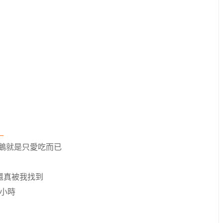
）
企鵝就是只愛吃而已
還真被我找到
一小時