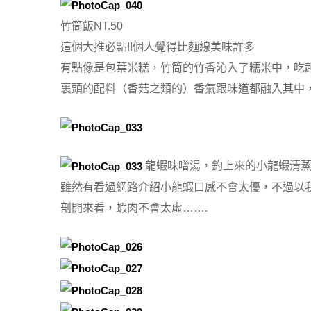
竹筒飯NT.50
這個大推必點!!個人覺得比麵線美味許多
有點像是包葉米糕，竹筒的竹香沁入了糯米中，吃
裏頭的配料（香菇之類的）香氣跟味道都融入其中
龍蝦味噌湯，釣上來的小龍蝦清
雖然有看過網路介紹小龍蝦口感不會太優，不過以
剖開來看，蝦肉不會太虛…….