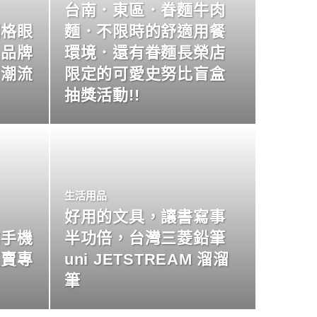
台南．東區．眷麵牛肉
明格眼
麵．不限時的舒適用餐
名品牌
環境．還有眷麵長榮店
尚潮流
限定的可愛史努比盲盒
抽獎活動!!
生活用品
好用的文具，讓書寫事
業手機
半功倍，台灣三菱鉛筆
買賣專
uni JETSTREAM 溜溜
筆