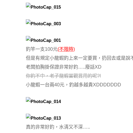
釣竿一支100元
(不限時)
但是有規定小龍蝦釣上來一定要買，扔回去或是說不
老闆拍胸掛保證非常好釣…..廢話XD
你釣不中，老子龍蝦當觀賞用的呢?!
小龍蝦一台兩40元，釣越多越貴XDDDDDDD
真的非常好釣，水清又不深…..