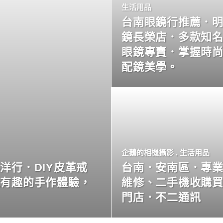
生活用品
台南眼鏡行推薦．
鏡長榮店．多款知
眼鏡專賣．掌握時
配鏡美學。
企鵝的相機攝影
,
生活用品
洋行．DIY皮革戒
台南．安南區．專
玩有趣的手作體驗，
維修、二手機收購
門店．不二通訊