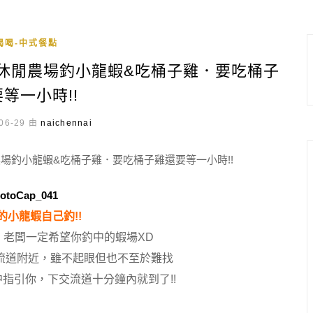
喝喝-中式餐點
休閒農場釣小龍蝦&吃桶子雞．要吃桶子
等一小時!!
06-29 由
naichennai
的小龍蝦自己釣!!
，老闆一定希望你釣中的蝦場XD
流道附近，雖不起眼但也不至於難找
指引你，下交流道十分鐘內就到了!!