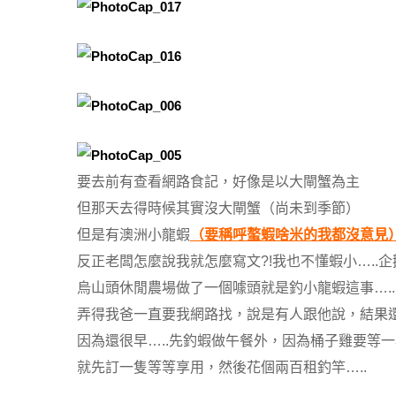
要去前有查看網路食記，好像是以大閘蟹為主
但那天去得時候其實沒大閘蟹（尚未到季節）
但是有澳洲小龍蝦
（要稱呼螯蝦啥米的我都沒意見
反正老闆怎麼說我就怎麼寫文?!我也不懂蝦小…..
烏山頭休閒農場做了一個噱頭就是釣小龍蝦這事…..
弄得我爸一直要我網路找，說是有人跟他說，結果
因為還很早…..先釣蝦做午餐外，因為桶子雞要等
就先訂一隻等等享用，然後花個兩百租釣竿…..