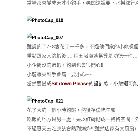
當場都會變成天才小釣手，老闆還說要下水撈都行X
雖說釣了7~8隻花了一千多，不過他們家的小龍蝦個
重點跟家人釣蝦後…..用五臟廟遙祭算是功德一件….
小企鵝沒釣過蝦，釣到也會很開心!!
小龍蝦夾到手會痛，要小心~~
當然要變成
Sit down Please
的設計款，小龍蝦可能
花了大約一個小時釣蝦，然後準備吃午餐
吃飯的地方是另一處，是以紅磚砌成一格格空間，
不過夏天去吃應該會熱到爆炸!!(雖然店家有大風扇)