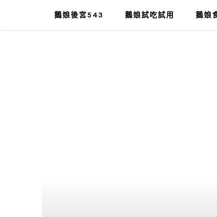
鵝娘後宮543
鵝娘試吃試用
鵝娘食
肥油太厚