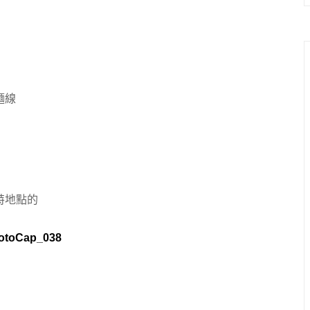
麵線
特地點的