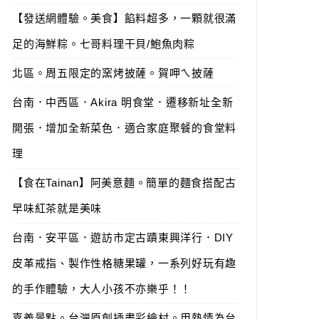
【發送網體驗。美食】餡料超多，一顆就很滿
足的海鮮粽。七哥料理干貝/鮑魚肉粽
北區。周五限定的窯烤披薩。賀呷ㄟ披薩
台南．中西區．Akira 明食堂．遷移新址全新
開張．增加全新菜色．適合家庭聚餐的食堂料
理
【食在Tainan】阿美意麵。簡單的麵食搭配古
早味紅茶就是美味
台南．安平區．遊訪市定古蹟東興洋行．DIY
皮革戒指、製作性格糖果罐，一系列好玩有趣
的手作體驗，大人小孩不亦樂乎！！
嘉義景點。台灣原創插畫彩繪村。用熱情為台