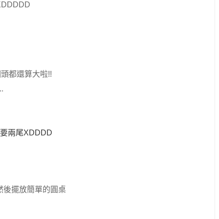
DDDDD
頭都還算大啦!!
.
要兩尾XDDDD
然後擺放簡單的圓桌