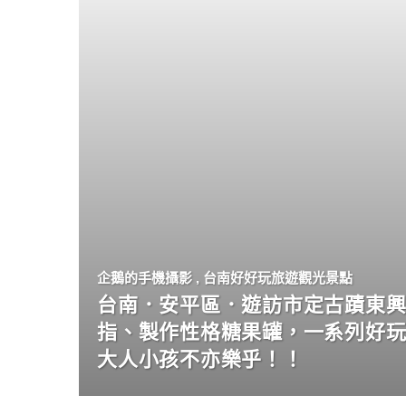
企鵝的手機攝影
,
台南好好玩旅遊觀光景點
台南．安平區．遊訪市定古蹟東興
指、製作性格糖果罐，一系列好
大人小孩不亦樂乎！！