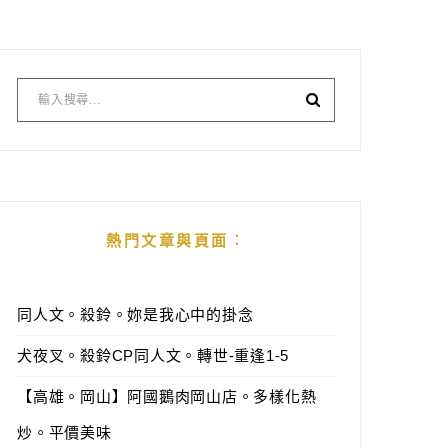
熱門文章與頁面︰
同人文。殺鈴。妳是我心中的掛念
犬夜叉。殺鈴CP同人文。轉世-重逢1-5
【高雄。岡山】阿國鵝肉岡山店。多樣化熱
炒。平價美味