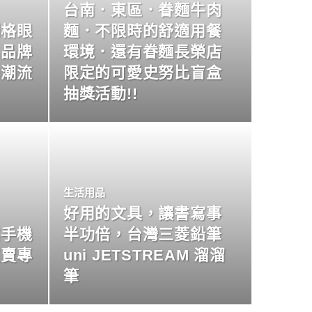
台南．東區．眷麵牛肉
明格眼
麵．不限時的舒適用餐
名品牌
環境．還有眷麵長榮店
尚潮流
限定的可愛史努比盲盒
抽獎活動!!
生活用品
好用的文具，讓書寫事
業手機
半功倍，台灣三菱鉛筆
買賣專
uni JETSTREAM 溜溜
筆