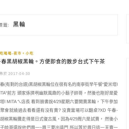
黑輪
標籤:
吃喝喝-夜市。小吃
午春黑胡椒黑輪。方便即食的散步台式下午茶
佈於 2017-04-30
春(有剩的台語)黑胡椒黑輪位在很有名的南寧街早午餐“愛米塔I
ITA“前方 頭家係擠咧幽默風趣的小鬍子帥哥，然後也剛好是愛
塔I MITAㄟ店長 看到臉書說4/29星期六要開賣黑輪，下午參加
聚會就繞過去看看還有沒有賣? 沒賣當場可以翻桌?XD 午春-
胡椒黑輪攤走得是日式復古風，因為4/29周六是試賣， 然後小
子帥哥還說他們周一~周三要出遠門 所以等於周日這一天賣一