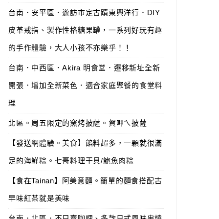
台南．安平區．遊訪市定古蹟東興洋行．DIY
皮革戒指、製作性格糖果罐，一系列好玩有趣
的手作體驗，大人小孩不亦樂乎！！
台南．中西區．Akira 明食堂．遷移新址全新
開張．增加全新菜色．適合家庭聚餐的食堂料
理
北區。周五限定的窯烤披薩。賀呷ㄟ披薩
【發送網體驗。美食】餡料超多，一顆就很滿
足的海鮮粽。七哥料理干貝/鮑魚肉粽
【食在Tainan】阿美意麵。簡單的麵食搭配古
早味紅茶就是美味
台南．北區．不只賣咖哩、多款日式風味串燒