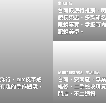
生活用品
台南眼鏡行推薦．
鏡長榮店．多款知
眼鏡專賣．掌握時
配鏡美學。
企鵝的相機攝影
,
生活用品
洋行．DIY皮革戒
台南．安南區．專
玩有趣的手作體驗，
維修、二手機收購
門店．不二通訊