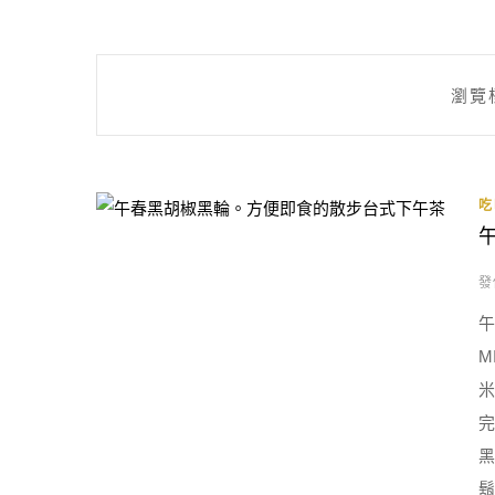
瀏覽
吃
發
午
M
米
完
黑
鬍