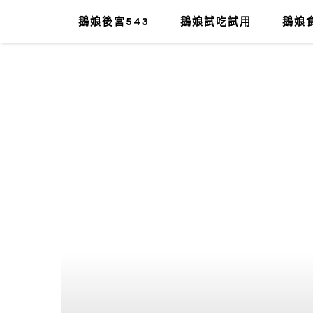
鵝娘後宮543
鵝娘試吃試用
鵝娘食
肥油太厚