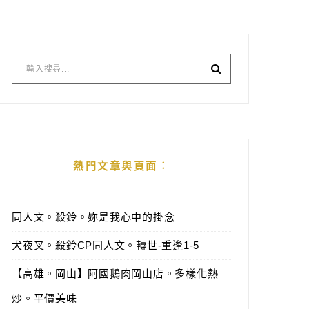
熱門文章與頁面︰
同人文。殺鈴。妳是我心中的掛念
犬夜叉。殺鈴CP同人文。轉世-重逢1-5
【高雄。岡山】阿國鵝肉岡山店。多樣化熱
炒。平價美味