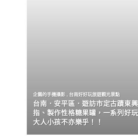
企鵝的手機攝影
,
台南好好玩旅遊觀光景點
台南．安平區．遊訪市定古蹟東興
指、製作性格糖果罐，一系列好
大人小孩不亦樂乎！！