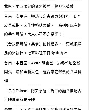
北區。周五限定的窯烤披薩。賀呷ㄟ披薩
台南．安平區．遊訪市定古蹟東興洋行．DIY
皮革戒指、製作性格糖果罐，一系列好玩有趣
的手作體驗，大人小孩不亦樂乎！！
【發送網體驗。美食】餡料超多，一顆就很滿
足的海鮮粽。七哥料理干貝/鮑魚肉粽
台南．中西區．Akira 明食堂．遷移新址全新
開張．增加全新菜色．適合家庭聚餐的食堂料
理
【食在Tainan】阿美意麵。簡單的麵食搭配古
早味紅茶就是美味
台南．北區．不只賣咖哩、多款日式風味串燒