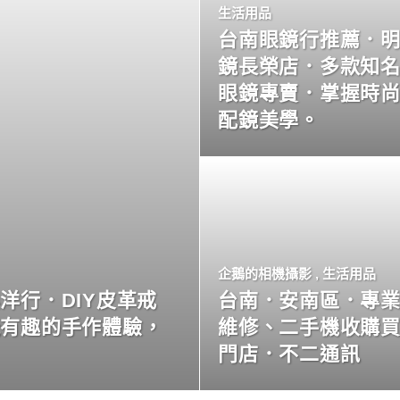
生活用品
台南眼鏡行推薦．
鏡長榮店．多款知
眼鏡專賣．掌握時
配鏡美學。
企鵝的相機攝影
,
生活用品
洋行．DIY皮革戒
台南．安南區．專
玩有趣的手作體驗，
維修、二手機收購
門店．不二通訊