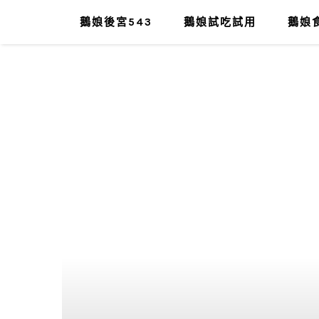
鵝娘後宮543
鵝娘試吃試用
鵝娘食
肥油太厚