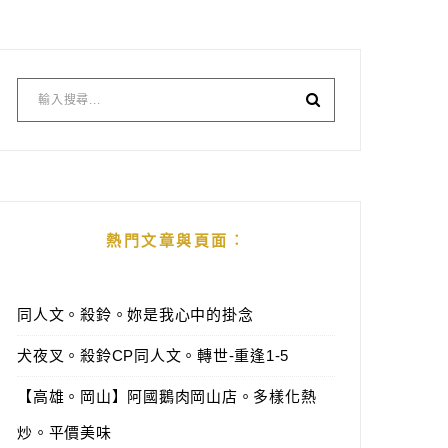
熱門文章與頁面︰
同人文。殺鈴。妳是我心中的掛念
犬夜叉。殺鈴CP同人文。轉世-重逢1-5
【高雄。岡山】阿國鵝肉岡山店。多樣化熱
炒。平價美味