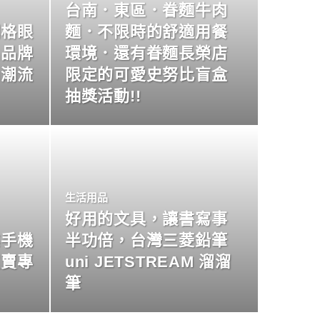
台南．東區．眷麵牛肉
明格眼
麵．不限時的舒適用餐
名品牌
環境．還有眷麵長榮店
尚潮流
限定的可愛史努比盲盒
抽獎活動!!
生活用品
好用的文具，讓書寫事
業手機
半功倍，台灣三菱鉛筆
買賣專
uni JETSTREAM 溜溜
筆