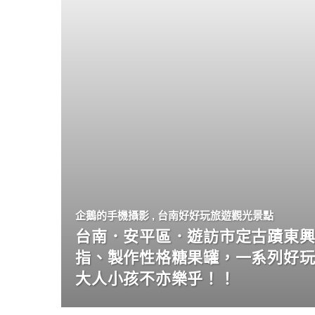
企鵝的手機攝影
,
台南好好玩旅遊觀光景點
台南．安平區．遊訪市定古蹟東興
指、製作性格糖果罐，一系列好
大人小孩不亦樂乎！！