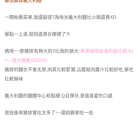
番茄蘑菇義大利麵
一開始看菜單,我還疑惑?為啥米義大利麵比火鍋還貴XD
餐點一上桌,就知道貴在哪裡了?!
媽呀~~那豬排有夠大的!!比我的臉大
(事實證明是我的臉比較大)
<—我大臉婆XDDDD
豬排的麵衣不會太厚,肉質比較緊實,沾蘑菇肉醬汁比較好吃,單吃
比較無味
義大利麵的麵體中心有點硬,Q且彈牙,是我喜愛的口感
是說後來豬排實在太多了~~還給鵝爹吃一些