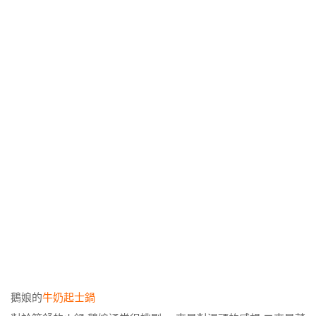
鵝娘的
牛奶起士鍋