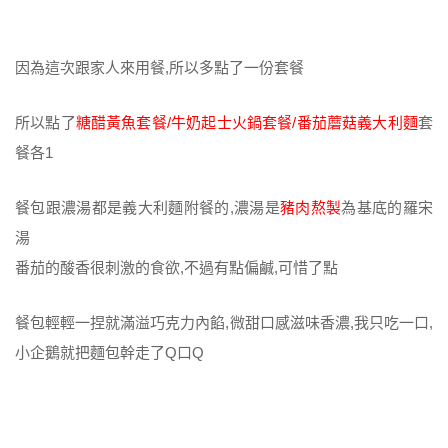
因為這次跟家人來用餐,所以多點了一份套餐
所以點了
糖醋黃魚套餐/牛奶起士火鍋套餐/番茄蘑菇義大利麵
套
餐各1
餐包跟濃湯都是義大利麵附餐的,濃湯是
豬肉熬製
為基底的羅宋
湯
番茄的酸香很刺激的食欲,不過有點偏鹹,可惜了點
餐包輕輕一捏就滿溢巧克力內餡,微甜口感滋味香濃,我只吃一口,
小企鵝就把麵包幹走了Q口Q