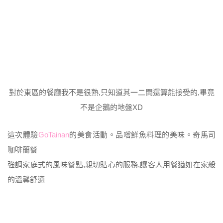
對於東區的餐廳我不是很熟,只知道其一二間還算能接受的,畢竟
不是企鵝的地盤XD
這次體驗
GoTainan
的美食活動。品嚐鮮魚料理的美味。奇馬司
咖啡簡餐
強調家庭式的風味餐點,親切貼心的服務,讓客人用餐猶如在家般
的溫馨舒適