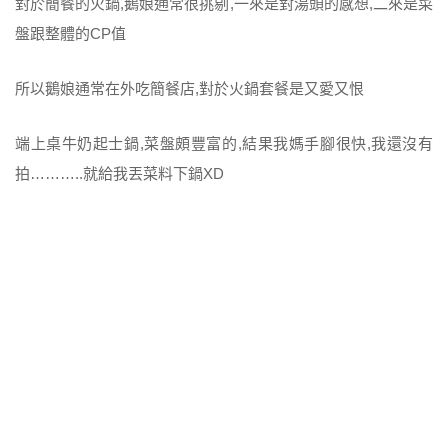
對於簡餐的火鍋,鵝娘通常很挑剔,一來是對湯頭的感想,二來是菜
盤跟整體的CP值
所以鵝娘通常在外吃簡餐店,對於火鍋套餐是又愛又恨
端上桌牛奶起士鍋,菜盤頗豐富的,結果我媽手腳很快,我還沒有
拍………..就給我丟菜料下鍋XD