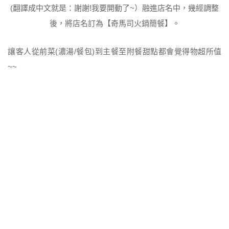
(翻譯成中文就是：謝謝!我要開動了~）融進店名中，幾經調整
後，將店名訂為【奇馬司火鍋簡餐】。
讓客人從前菜(濃湯/餐包)到主餐至附餐甜點都會覺得物超所值
~~