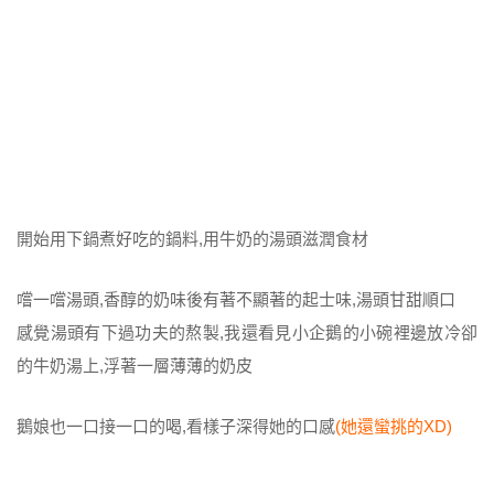
開始用下鍋煮好吃的鍋料,用牛奶的湯頭滋潤食材
嚐一嚐湯頭,香醇的奶味後有著不顯著的起士味,湯頭甘甜順口
感覺湯頭有下過功夫的熬製,我還看見小企鵝的小碗裡邊放冷卻
的牛奶湯上,浮著一層薄薄的奶皮
鵝娘也一口接一口的喝,看樣子深得她的口感
(她還蠻挑的XD)