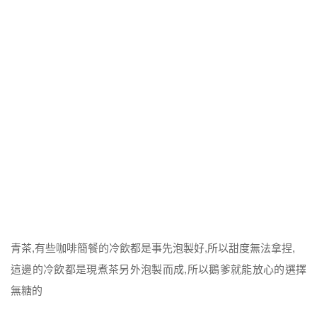
青茶,有些咖啡簡餐的冷飲都是事先泡製好,所以甜度無法拿捏,
這邊的冷飲都是現煮茶另外泡製而成,所以鵝爹就能放心的選擇
無糖的