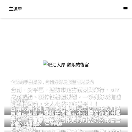
主選單
肥油太厚-鵝娘的後宮
企鵝的手機攝影
,
台南好好玩旅遊觀光景點
台南．安平區．遊訪市定古蹟東興洋行．DIY
皮革戒指、製作性格糖果罐，一系列好玩有趣
生活用品
的手作體驗，大人小孩不亦樂乎！！
餐廳體驗
台南眼鏡行推薦．明格眼鏡長榮店．多款知名
台南．東區．眷麵牛肉麵．不限時的舒適用餐
品牌眼鏡專賣．掌握時尚潮流配鏡美學。
環境．還有眷麵長榮店限定的可愛史努比盲盒
企鵝的相機攝影
,
生活用品
抽獎活動!!