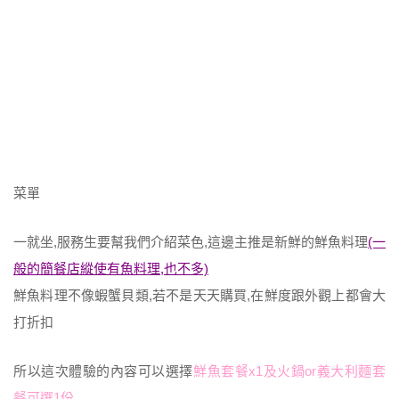
菜單
一就坐,服務生要幫我們介紹菜色,這邊主推是新鮮的鮮魚料理
(一
般的簡餐店縱使有魚料理,也不多)
鮮魚料理不像蝦蟹貝類,若不是天天購買,在鮮度跟外觀上都會大
打折扣
所以這次體驗的內容可以選擇
鮮魚套餐x1及火鍋or義大利麵套
餐可選1份