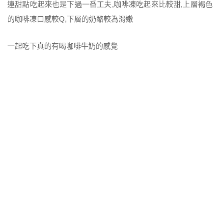
連甜點吃起來也是下過一番工夫,咖啡凍吃起來比較甜,上層褐色
的咖啡凍口感較Q,下層的奶酪較為滑嫩
一起吃下真的有喝咖啡牛奶的感覺