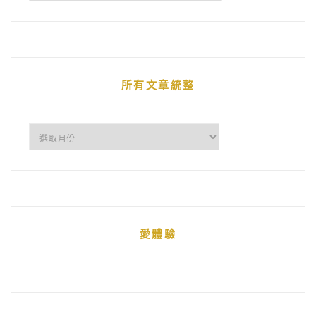
鵝
的
文
章
所有文章統整
所
有
文
章
統
愛體驗
整