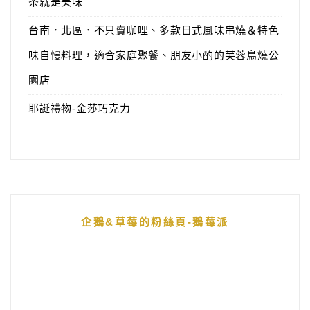
茶就是美味
台南．北區．不只賣咖哩、多款日式風味串燒＆特色
味自慢料理，適合家庭聚餐、朋友小酌的芙蓉鳥燒公
園店
耶誕禮物-金莎巧克力
企鵝&草莓的粉絲頁-鵝莓派