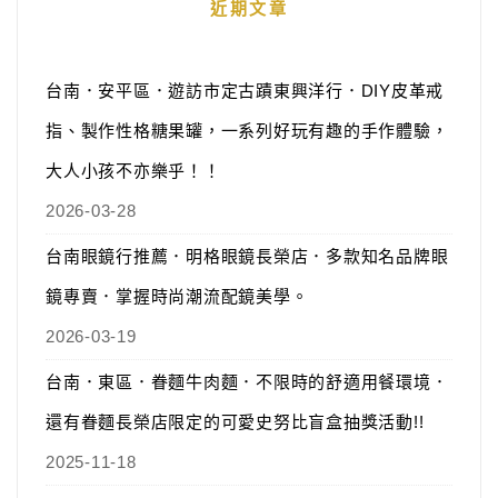
近期文章
台南．安平區．遊訪市定古蹟東興洋行．DIY皮革戒
指、製作性格糖果罐，一系列好玩有趣的手作體驗，
大人小孩不亦樂乎！！
2026-03-28
台南眼鏡行推薦．明格眼鏡長榮店．多款知名品牌眼
鏡專賣．掌握時尚潮流配鏡美學。
2026-03-19
台南．東區．眷麵牛肉麵．不限時的舒適用餐環境．
還有眷麵長榮店限定的可愛史努比盲盒抽獎活動!!
2025-11-18