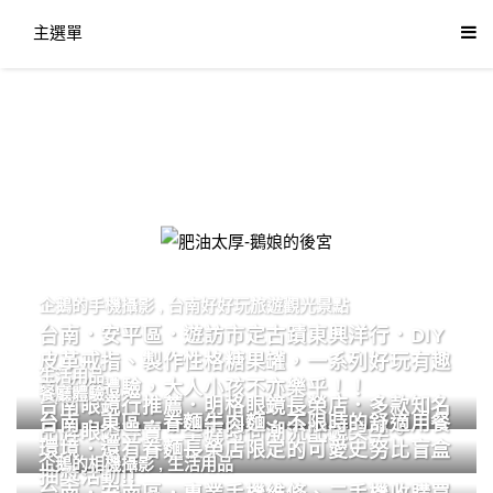
主選單
肥油太厚-鵝娘的後宮
企鵝的手機攝影
,
台南好好玩旅遊觀光景點
台南．安平區．遊訪市定古蹟東興洋行．DIY
皮革戒指、製作性格糖果罐，一系列好玩有趣
生活用品
的手作體驗，大人小孩不亦樂乎！！
餐廳體驗
台南眼鏡行推薦．明格眼鏡長榮店．多款知名
台南．東區．眷麵牛肉麵．不限時的舒適用餐
品牌眼鏡專賣．掌握時尚潮流配鏡美學。
環境．還有眷麵長榮店限定的可愛史努比盲盒
企鵝的相機攝影
,
生活用品
抽獎活動!!