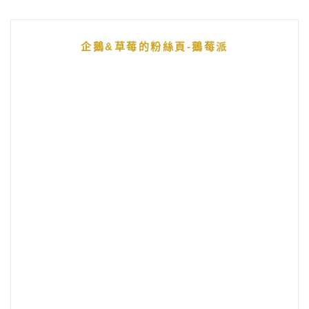
企鵝&草莓的粉絲頁-鵝莓派