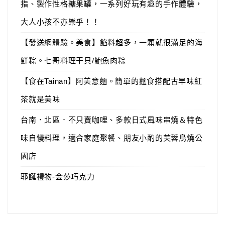
指、製作性格糖果罐，一系列好玩有趣的手作體驗，
大人小孩不亦樂乎！！
【發送網體驗。美食】餡料超多，一顆就很滿足的海
鮮粽。七哥料理干貝/鮑魚肉粽
【食在Tainan】阿美意麵。簡單的麵食搭配古早味紅
茶就是美味
台南．北區．不只賣咖哩、多款日式風味串燒＆特色
味自慢料理，適合家庭聚餐、朋友小酌的芙蓉鳥燒公
園店
耶誕禮物-金莎巧克力