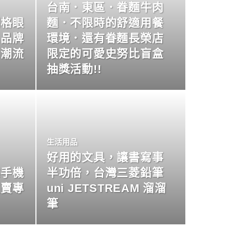
台南．東區．眷麵牛肉
明格眼
麵．不限時的舒適用餐
名品牌
環境．還有眷麵長榮店
尚潮流
限定的可愛史努比盲盒
抽獎活動!!
生活用品
好用的文具，讓書寫事
業手機
半功倍，台灣三菱鉛筆
買賣專
uni JETSTREAM 溜溜
筆