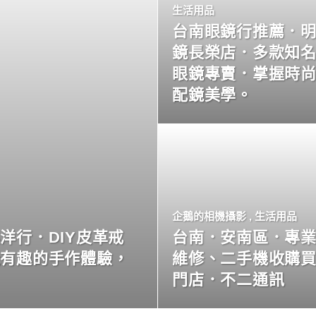
生活用品
台南眼鏡行推薦．
鏡長榮店．多款知
眼鏡專賣．掌握時
配鏡美學。
企鵝的相機攝影
,
生活用品
洋行．DIY皮革戒
台南．安南區．專
玩有趣的手作體驗，
維修、二手機收購
門店．不二通訊