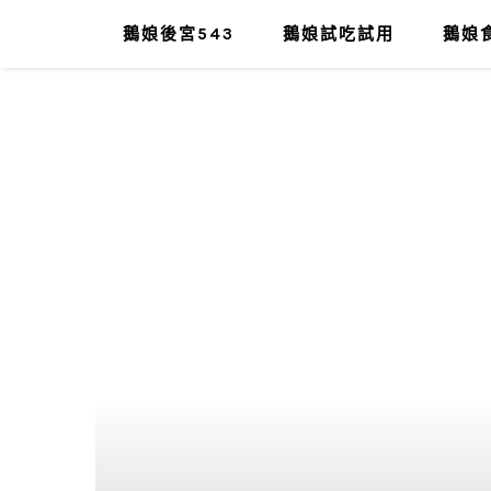
鵝娘後宮543
鵝娘試吃試用
鵝娘食
肥油太厚