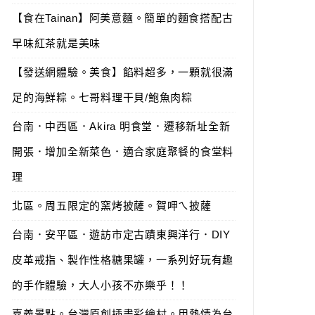
【食在Tainan】阿美意麵。簡單的麵食搭配古
早味紅茶就是美味
【發送網體驗。美食】餡料超多，一顆就很滿
足的海鮮粽。七哥料理干貝/鮑魚肉粽
台南．中西區．Akira 明食堂．遷移新址全新
開張．增加全新菜色．適合家庭聚餐的食堂料
理
北區。周五限定的窯烤披薩。賀呷ㄟ披薩
台南．安平區．遊訪市定古蹟東興洋行．DIY
皮革戒指、製作性格糖果罐，一系列好玩有趣
的手作體驗，大人小孩不亦樂乎！！
嘉義景點。台灣原創插畫彩繪村。用熱情為台