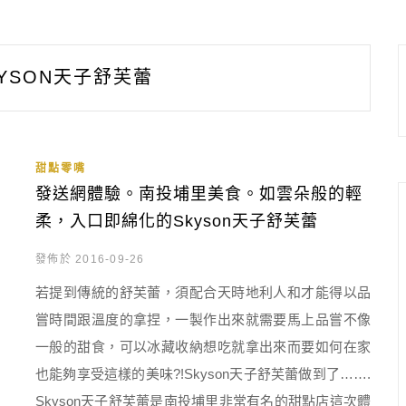
KYSON天子舒芙蕾
甜點零嘴
發送網體驗。南投埔里美食。如雲朵般的輕
柔，入口即綿化的Skyson天子舒芙蕾
發佈於 2016-09-26
若提到傳統的舒芙蕾，須配合天時地利人和才能得以品
嘗時間跟溫度的拿捏，一製作出來就需要馬上品嘗不像
一般的甜食，可以冰藏收納想吃就拿出來而要如何在家
也能夠享受這樣的美味?!Skyson天子舒芙蕾做到了…….
Skyson天子舒芙蕾是南投埔里非常有名的甜點店這次體