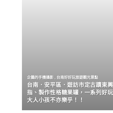
企鵝的手機攝影
,
台南好好玩旅遊觀光景點
台南．安平區．遊訪市定古蹟東興
指、製作性格糖果罐，一系列好
大人小孩不亦樂乎！！