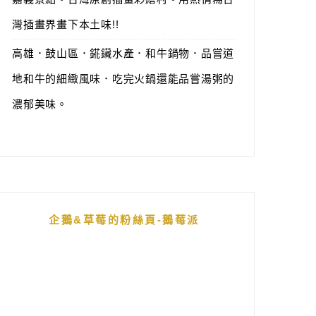
灣插畫界畫下本土味!!
高雄．鼓山區．錵鑶水產．和牛鍋物．品嘗道
地和牛的細緻風味．吃完火鍋還能品嘗湯粥的
濃郁美味。
企鵝&草莓的粉絲頁-鵝莓派