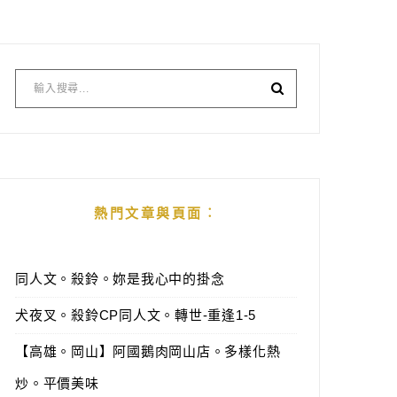
熱門文章與頁面︰
同人文。殺鈴。妳是我心中的掛念
犬夜叉。殺鈴CP同人文。轉世-重逢1-5
【高雄。岡山】阿國鵝肉岡山店。多樣化熱
炒。平價美味