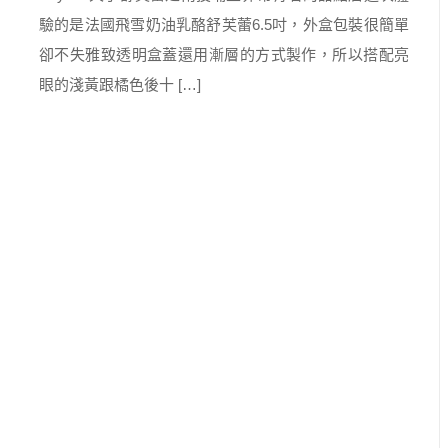
驗的是法國飛雪奶油乳酪舒芙蕾6.5吋，外盒包裝很簡單
卻不失雅致透明盒蓋還用漸層的方式製作，所以搭配亮
眼的淺黃跟橘色後十 […]